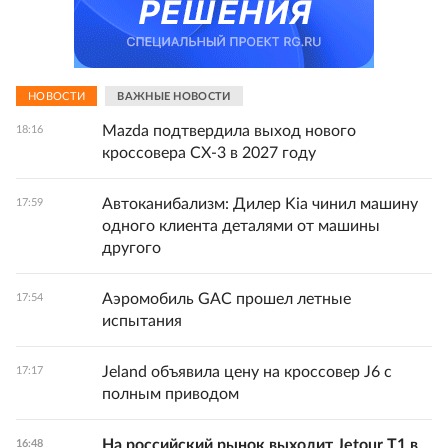
НОВОСТИ
ВАЖНЫЕ НОВОСТИ
Mazda подтвердила выход нового
18:16
кроссовера CX-3 в 2027 году
Автоканибализм: Дилер Kia чинил машину
17:59
одного клиента деталями от машины
другого
Аэромобиль GAC прошел летные
17:54
испытания
Jeland объявила цену на кроссовер J6 с
17:17
полным приводом
На российский рынок выходит Jetour T1 в
16:48