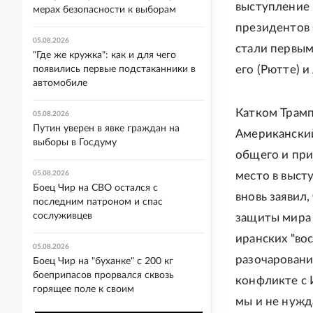
выступление 
мерах безопасности к выборам
президентов 
05.08.2026
стали первым"
"Где же кружка": как и для чего
его (Рютте) и
появились первые подстаканники в
автомобиле
Катком Трамп
05.08.2026
Путин уверен в явке граждан на
Американский
выборы в Госдуму
общего и при
05.08.2026
место в выст
Боец Чир на СВО остался с
вновь заявил
последним патроном и спас
сослуживцев
защиты мира 
иранских "во
05.08.2026
разочаровани
Боец Чир на "буханке" с 200 кг
боеприпасов прорвался сквозь
конфликте с 
горящее поле к своим
мы и не нужд