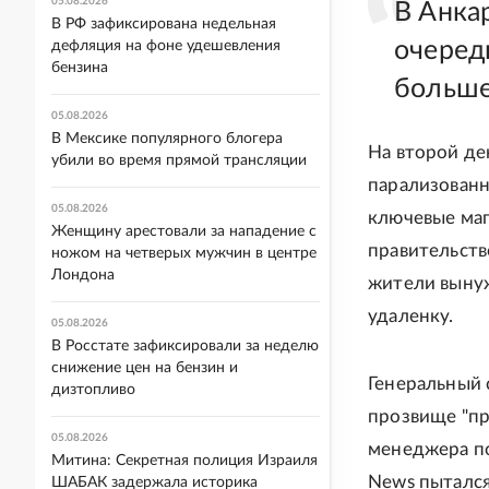
05.08.2026
В Анкар
В РФ зафиксирована недельная
очеред
дефляция на фоне удешевления
бензина
больше
05.08.2026
В Мексике популярного блогера
На второй де
убили во время прямой трансляции
парализованн
05.08.2026
ключевые маг
Женщину арестовали за нападение с
правительств
ножом на четверых мужчин в центре
Лондона
жители вынуж
удаленку.
05.08.2026
В Росстате зафиксировали за неделю
снижение цен на бензин и
Генеральный 
дизтопливо
прозвище "пр
05.08.2026
менеджера по
Митина: Секретная полиция Израиля
News пытался
ШАБАК задержала историка