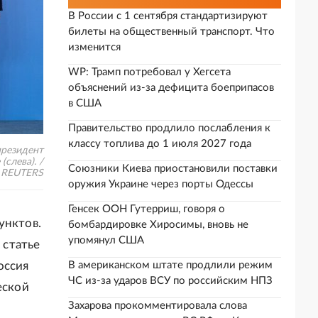
В России с 1 сентября стандартизируют
билеты на общественный транспорт. Что
изменится
WP: Трамп потребовал у Хегсета
объяснений из-за дефицита боеприпасов
в США
Правительство продлило послабления к
классу топлива до 1 июля 2027 года
президент
слева). /
Союзники Киева приостановили поставки
REUTERS
оружия Украине через порты Одессы
Генсек ООН Гутерриш, говоря о
унктов.
бомбардировке Хиросимы, вновь не
упомянул США
 статье
оссия
В американском штате продлили режим
ЧС из-за ударов ВСУ по российским НПЗ
еской
Захарова прокомментировала слова