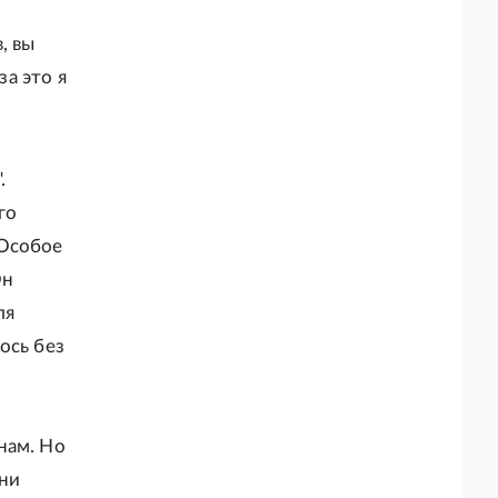
, вы
за это я
.
го
 Особое
Он
ля
ось без
нам. Но
они