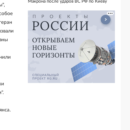
Макрона после ударов ВС РФ по Киеву
",
Особое
геран
извали
раны
ичили
ки
".
янса.