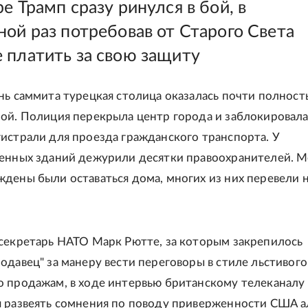
е Трамп сразу ринулся в бой, в
ной раз потребовав от Старого Света
 платить за свою защиту
нь саммита турецкая столица оказалась почти полност
ой. Полиция перекрыла центр города и заблокировал
истрали для проезда гражданского транспорта. У
енных зданий дежурили десятки правоохранителей. 
дены были оставаться дома, многих из них перевели 
секретарь НАТО Марк Рютте, за которым закрепилось
одавец" за манеру вести переговоры в стиле льстивого
 продажам, в ходе интервью британскому телеканалу
 развеять сомнения по поводу приверженности США а