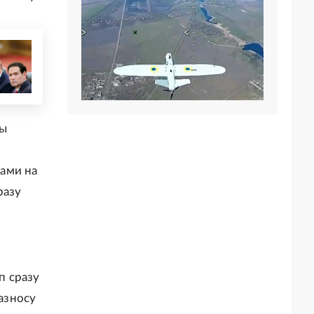
ты
ами на
разу
п сразу
азносу