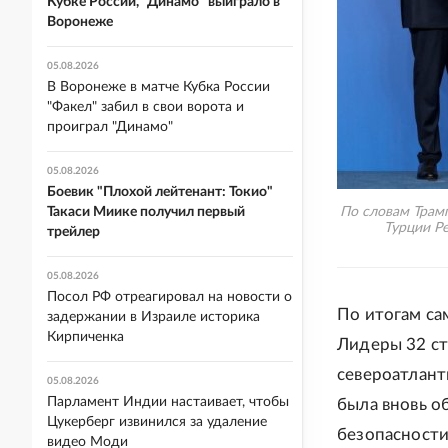
Кубке России, "Динамо" выиграло в
Воронеже
05.08.2026
В Воронеже в матче Кубка России
"Факел" забил в свои ворота и
проиграл "Динамо"
05.08.2026
Боевик "Плохой лейтенант: Токио"
Такаси Миике получил первый
По словам Трамп
Турции Ре
трейлер
05.08.2026
Посол РФ отреагировал на новости о
По итогам са
задержании в Израиле историка
Кирпиченка
Лидеры 32 ст
североатлант
05.08.2026
Парламент Индии настаивает, чтобы
была вновь о
Цукерберг извинился за удаление
безопасности
видео Моди