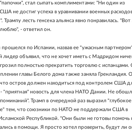
"папочки", стал сыпать комплиментами: "Ни один из
США не достиг успеха в уравнивании военных расходов
. Трампу лесть генсека альянса явно понравилась. "Вот 
 люблю", - ответил он.
 прошелся по Испании, назвав ее "ужасным партнером"
 лидер объявил, что не хочет иметь с Мадридом ниче
грозил полностью прекратить торговлю с испанцами.
уплении главы Белого дома также заняла Гренландия. 
, что остров должен находиться под контролем США д
- "приятная" новость для члена НАТО Дании. Не обошл
споминаний". Трамп в очередной раз выразил "глубокое
е" тем, что союзники по НАТО не поддержали США в
Исламской Республикой. "Они были не готовы помочь 
ались в помощи. Я просто хотел проверить, будут ли 