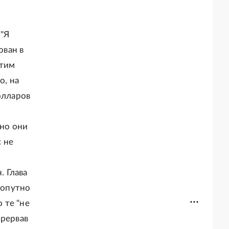
 "Я
ован в
атим
о, на
олларов
но они
с не
. Глава
попутно
 те "не
прервав