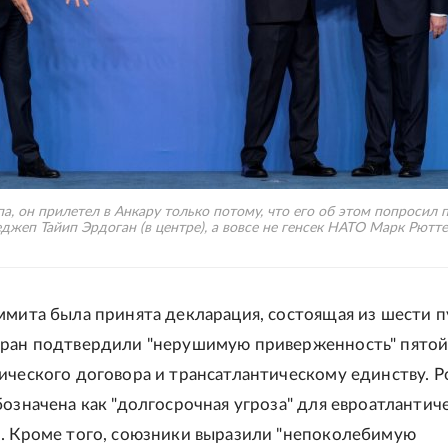
а, он прилетел в Анкару только потому, что его об этом попросил 
джеп Тайип Эрдоган (в центре), а вовсе не генсек НАТО Марк Рютте (
ммита была принята декларация, состоящая из шести п
ран подтвердили "нерушимую приверженность" пятой
ического договора и трансатлантическому единству. Р
бозначена как "долгосрочная угроза" для евроатлантич
. Кроме того, союзники выразили "непоколебимую