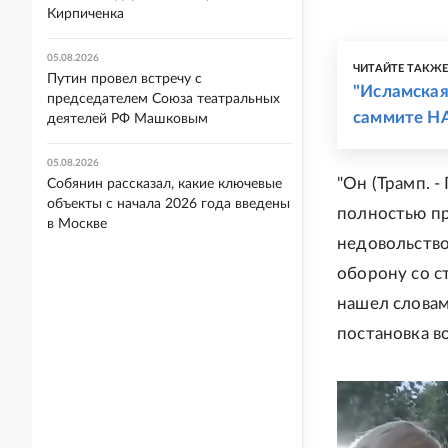
Кирпиченка
05.08.2026
ЧИТАЙТЕ ТАКЖ
Путин провел встречу с
"Исламская
председателем Союза театральных
саммите Н
деятелей РФ Машковым
05.08.2026
"Он (Трамп. 
Собянин рассказал, какие ключевые
объекты с начала 2026 года введены
полностью пр
в Москве
недовольство
оборону со с
нашел словам
постановка в