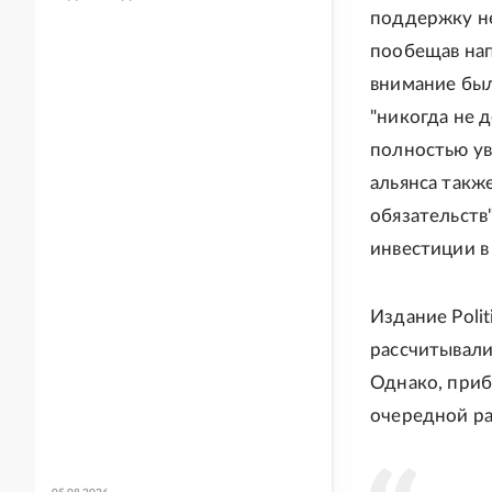
поддержку не
пообещав нап
внимание был
"никогда не 
полностью ув
альянса такж
обязательств
инвестиции в
Издание Poli
рассчитывали
Однако, прибы
очередной ра