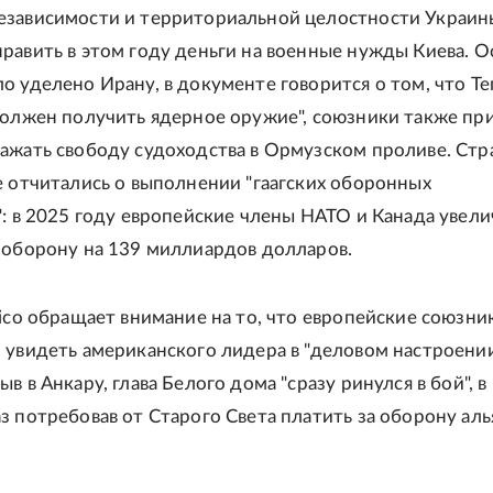
зависимости и территориальной целостности Украины
равить в этом году деньги на военные нужды Киева. 
о уделено Ирану, в документе говорится о том, что Те
должен получить ядерное оружие", союзники также пр
ажать свободу судоходства в Ормузском проливе. Ст
е отчитались о выполнении "гаагских оборонных
": в 2025 году европейские члены НАТО и Канада увел
 оборону на 139 миллиардов долларов.
tico обращает внимание на то, что европейские союзни
 увидеть американского лидера в "деловом настроении
в в Анкару, глава Белого дома "сразу ринулся в бой", в
з потребовав от Старого Света платить за оборону аль