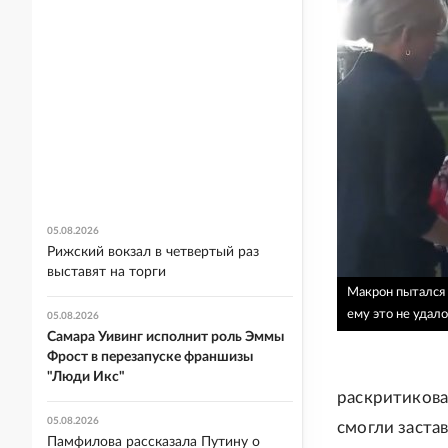
05.08.2026
Рижский вокзал в четвертый раз
выставят на торги
Макрон пытался 
ему это не удало
05.08.2026
Самара Уивинг исполнит роль Эммы
Фрост в перезапуске франшизы
"Люди Икс"
раскритикова
05.08.2026
смогли заста
Памфилова рассказала Путину о