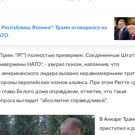
Е
 Республика Япония": Трамп оговорился на
АТО
- Прим. "РГ") полностью привержен. Соединенные Шта
ивержены НАТО", - уверял генсек, напомнив, что
 американского лидера вызвано неравномерными трат
тороны европейских членов альянса. При этом Рютте с
 главы Белого дома оправдание, отметив, что такая
опроса выглядит "абсолютно справедливой".
В Анкаре Трам
приступил к р