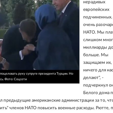
нерадивых
европейских
подчиненных.
очень разочар
НАТО. Мы пл
слишком мног
миллиарды д
больше. Мы
защищаем их, 
ничего для на
поцеловать руку супруге президента Турции. Но
делают", -
сь.
Фото: Соцсети
подчеркнул он
Белого дома 
л предыдущие американские администрации за то, что
вить" членов НАТО повысить военные расходы. Рютте, 