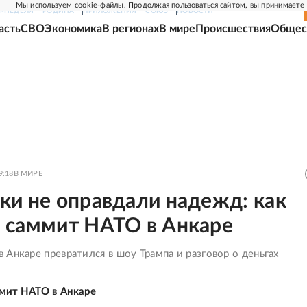
Мы используем cookie-файлы. Продолжая пользоваться сайтом, вы принимаете
Г-НЕДЕЛЯ
РОДИНА
ПРИЛОЖЕНИЯ
СОЮЗ
НОВОСТИ
асть
СВО
Экономика
В регионах
В мире
Происшествия
Общес
9:18
В МИРЕ
ки не оправдали надежд: как
 саммит НАТО в Анкаре
Анкаре превратился в шоу Трампа и разговор о деньгах
мит НАТО в Анкаре