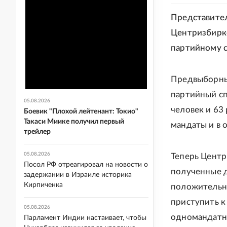
Представител
Центризбирко
партийному с
Предвыборны
партийный сп
05.08.2026
человек и 63
Боевик "Плохой лейтенант: Токио"
Такаси Миике получил первый
мандаты и в о
трейлер
05.08.2026
Теперь Центр
Посол РФ отреагировал на новости о
полученные д
задержании в Израиле историка
Кирпиченка
положительно
приступить к
05.08.2026
одномандатни
Парламент Индии настаивает, чтобы