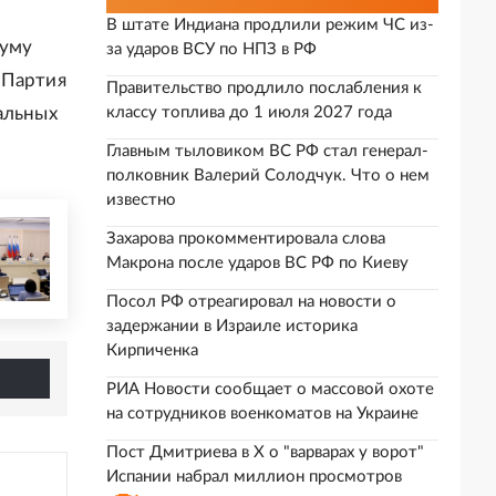
В штате Индиана продлили режим ЧС из-
думу
за ударов ВСУ по НПЗ в РФ
 Партия
Правительство продлило послабления к
альных
классу топлива до 1 июля 2027 года
Главным тыловиком ВС РФ стал генерал-
полковник Валерий Солодчук. Что о нем
известно
Захарова прокомментировала слова
Макрона после ударов ВС РФ по Киеву
Посол РФ отреагировал на новости о
задержании в Израиле историка
Кирпиченка
РИА Новости сообщает о массовой охоте
на сотрудников военкоматов на Украине
Пост Дмитриева в X о "варварах у ворот"
Испании набрал миллион просмотров