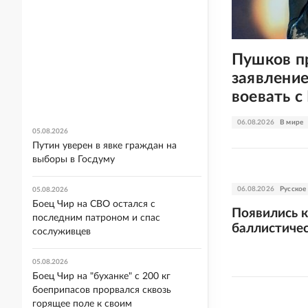
Пушков п
заявление
воевать с
06.08.2026
В мире
05.08.2026
Путин уверен в явке граждан на
выборы в Госдуму
06.08.2026
Русское
05.08.2026
Боец Чир на СВО остался с
Появились 
последним патроном и спас
баллистичес
сослуживцев
05.08.2026
Боец Чир на "буханке" с 200 кг
боеприпасов прорвался сквозь
горящее поле к своим