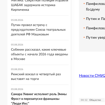
Митина: Секретная полиция Израиля
Памфилова 
ШАБАК задержала историка
Госдуму
Кирпиченка
Путин и П
05.08.2026
Путин провел встречу с
Памфилова 
председателем Союза театральных
деятелей РФ Машковым
Путин увер
05.08.2026
Собянин рассказал, какие ключевые
объекты с начала 2026 года введены
в Москве
05.08.2026
Рижский вокзал в четвертый раз
Новости СМИ
выставят на торги
05.08.2026
Самара Уивинг исполнит роль Эммы
Фрост в перезапуске франшизы
04:12
Общество
"Люди Икс"