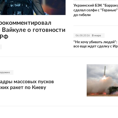
Украинский БЭК "Баррак
сделал селфи с "Геранью"
до гибели
рокомментировал
 Вайкуле о готовности
 РФ
06.08.2026
В мире
"Не хочу убивать людей":
все еще ждет сделку с И
 оружие
кадры массовых пусков
ких ракет по Киеву