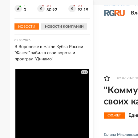
СВЕЖИЙ НОМЕР
Р
0
-0.2
-0.4
05.08.2026
0
80.92
93.19
Вл
"Спартак" разгромил "Оренбург" в
Кубке России, "Динамо" выиграло в
Воронеже
НОВОСТИ
НОВОСТИ КОМПАНИЙ
05.08.2026
В Воронеже в матче Кубка России
"Факел" забил в свои ворота и
проиграл "Динамо"
09.07.2026 1
"Комму
своих к
Еди
СЮЖЕТ
Галина Мисливска