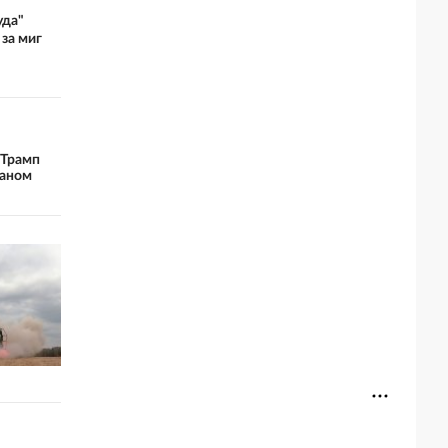
уда"
 за миг
 Трамп
раном