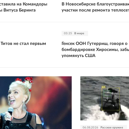
оставила на Командоры
В Новосибирске благоустраива
ы Витуса Беринга
участки после ремонта теплосе
03:25
В мире
 Титов не стал первым
Генсек ООН Гутерриш, говоря о
бомбардировке Хиросимы, заб
упомянуть США
06.08.2026
Русское оружие