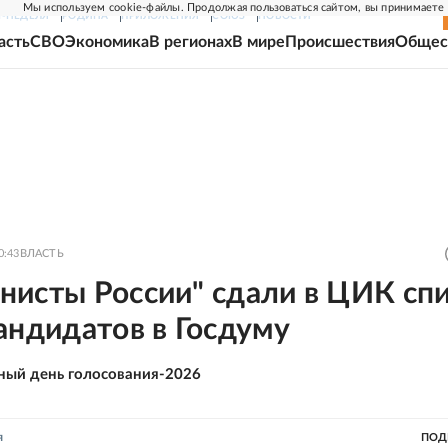
Мы используем cookie-файлы. Продолжая пользоваться сайтом, вы принимаете
Г-НЕДЕЛЯ
РОДИНА
ПРИЛОЖЕНИЯ
СОЮЗ
НОВОСТИ
асть
СВО
Экономика
В регионах
В мире
Происшествия
Общес
0:43
ВЛАСТЬ
нисты России" сдали в ЦИК сп
андидатов в Госдуму
ный день голосования-2026
я
ПОД