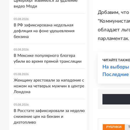
Цукерберг извинился за удаление
видео Моди
Добавим, что
05.08.2026
"Коммунистам
В РФ зафиксирована недельная
обладает льг
дефляция на фоне удешевления
бензина
парламентах.
05.08.2026
В Мексике популярного блогера
ЧИТАЙТЕ ТАКЖ
убили во время прямой трансляции
На выборы 
Последние
05.08.2026
Женщину арестовали за нападение с
ножом на четверых мужчин в центре
Лондона
05.08.2026
В Росстате зафиксировали за неделю
снижение цен на бензин и
дизтопливо
РУБРИКИ