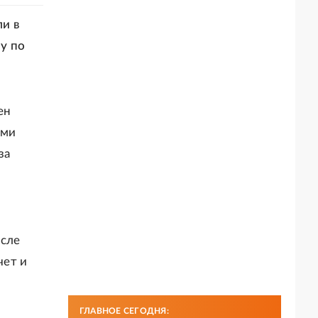
и в
у по
ен
ьми
за
осле
чет и
ГЛАВНОЕ СЕГОДНЯ: