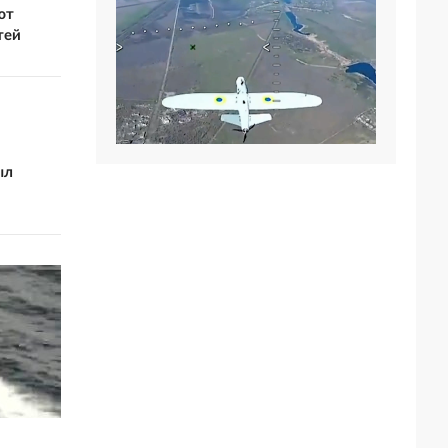
ют
тей
ыл