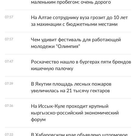
маленьким пробегом: очень дорого
На Алтае сотруднику вуза грозит до 10 лет
07:57
за махинации с бюджетными местами
Чем удивит фестиваль для работающей
07:57
молодежи "Олимпия"
Роскачество нашло в бургерах пяти брендов
07:47
кишечную палочку
В Якутии площадь лесных пожаров
07:39
увеличилась на 21 тысячу гектаров
На Иссык-Куле проходит крупный
07:36
кыргызско-российский экономический
форум
В Хабаровском крае объявлено штормовое
07:33