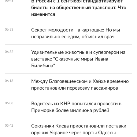
В России с 1 сентября стандартизируют
06:41
билеты на общественный транспорт. Что
изменится
Секрет молодости - в картошке: Но мы
06:33
неправильно ее едим, объяснил врач
Удивительные животные и супергерои на
06:32
выставке "Сказочные миры Ивана
Билибина"
Между Благовещенском и Хэйхэ временно
06:13
приостановили перевозку пассажиров
Водитель из КНР попытался провезти в
06:08
Приморье более миллиона рублей
Союзники Киева приостановили поставки
05:42
оружия Украине через порты Одессы