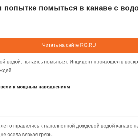
и попытке помыться в канаве с вод
Читать на сайте RG.RU
вой водой, пытаясь помыться. Инцидент произошел в воск
ждей.
ивели к мощным наводнениям
0 лет отправились к наполненной дождевой водой канаве н
не осела вязкая грязь.