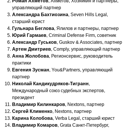
Роман Ахметов
, Ахметов, Хозяйкин и партнеры,
управляющий партнер
Александра Бахтиозина
, Seven Hills Legal,
старший юрист
Гульнара Беглова
, Ялилов и партнеры, партнер
Юрий Гармаев
, Criminal Defense Firm, советник
Александр Гуськов
, Guskov & Associates, партнер
Артем Дмитриев
, Comply, управляющий партнер
Анна Жолобова
, Регионсервис, руководитель
практики
Евгения Зусман
, You&Partners, управляющий
партнер
Николай Кандикудряков-Тигранн
,
Международный союз судебных экспертов,
президент
Владимир Килинкаров
, Nextons, партнер
Сергей Клименко
, Nextons, партнер
Карина Колобова
, Verba Legal, старший юрист
Владимир Комаров
, Grata Санкт-Петербург,