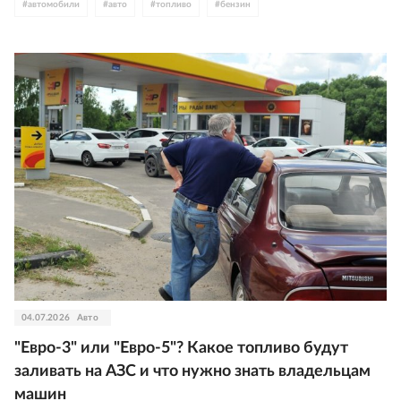
#
автомобили
#
авто
#
топливо
#
бензин
04.07.2026
Авто
"Евро-3" или "Евро-5"? Какое топливо будут
заливать на АЗС и что нужно знать владельцам
машин