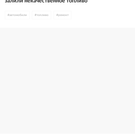
залили некачественное топливо
#
автомобили
#
топливо
#
ремонт