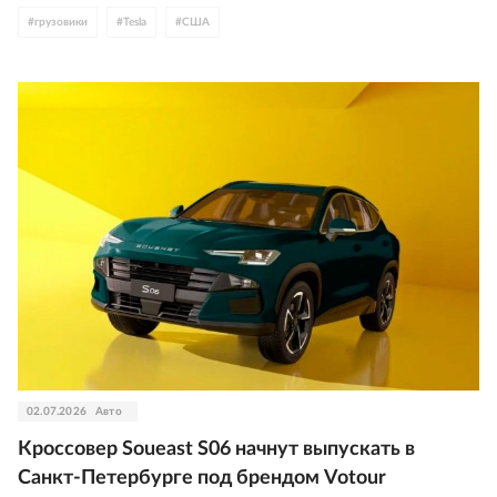
#
грузовики
#
Tesla
#
США
02.07.2026
Авто
Кроссовер Soueast S06 начнут выпускать в
Санкт-Петербурге под брендом Votour