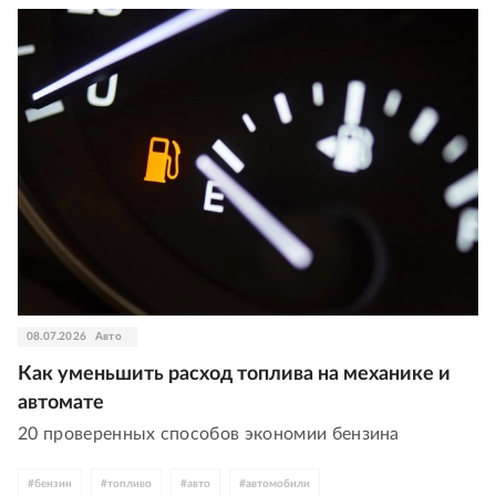
08.07.2026
Авто
Как уменьшить расход топлива на механике и
автомате
20 проверенных способов экономии бензина
#
бензин
#
топливо
#
авто
#
автомобили