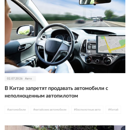
02.07.2026
Авто
В Китае запретят продавать автомобили с
неполноценным автопилотом
#
автомобили
#
китайские автомобили
#
беспилотные авто
#
Китай