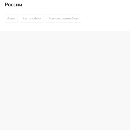
России
#
авто
#
автомобили
#
цены на автомобили