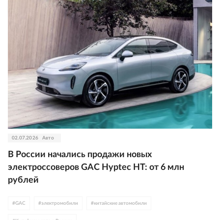
02.07.2026
Авто
В России начались продажи новых
электроссоверов GAC Hyptec HT: от 6 млн
рублей
#
GAC
#
электромобили
#
китайские автомобили