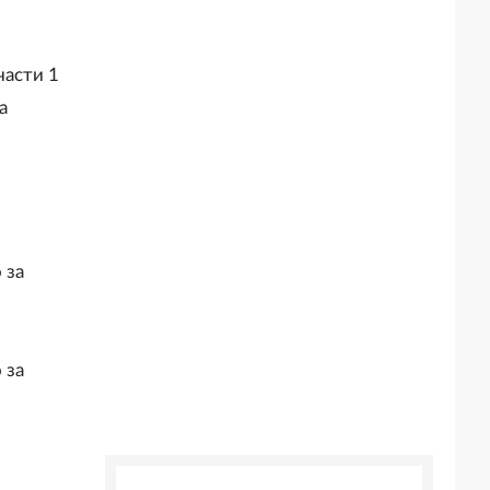
части 1
а
 за
 за