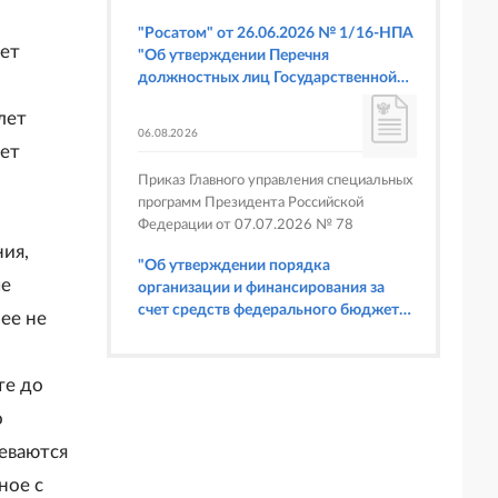
"Росатом" от 26.06.2026 № 1/16-НПА
лет
"Об утверждении Перечня
должностных лиц Государственной
корпорации по атомной энергии
лет
"Росатом", имеющих право
06.08.2026
составлять протоколы об
лет
административных правонарушениях,
Приказ Главного управления специальных
предусмотренных статьями 6.3, 8.1,
программ Президента Российской
9.4, 9.5 и 9.5.1, частью 3 статьи 9.16,
Федерации от 07.07.2026 № 78
статьей 14.44, частью 1 статьи 19.4,
ния,
статьей 19.4.1, частями 6 и 15 статьи
"Об утверждении порядка
19.5, статьями 19.6 и 19.7, частью 1
ые
организации и финансирования за
статьи 19.26, статьей 19.33, частями 1,
счет средств федерального бюджета
ее не
2, 2.1, 6 и 6.1 статьи 20.4 Кодекса
физкультурных мероприятий и
Российской Федерации об
спортивных мероприятий, в
административных правонарушениях
отношении которых Главное
те до
(в части осуществления федерального
управление специальных программ
государственного строительного
о
Президента Российской Федерации
надзора при строительстве и
выступает организатором"
еваются
реконструкции объектов
федеральных ядерных организаций)"
ное с