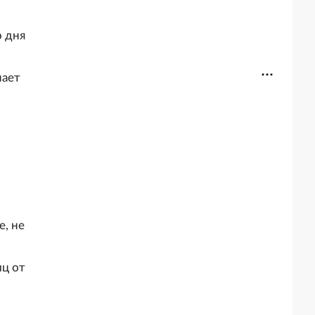
о дня
нает
е, не
иц от