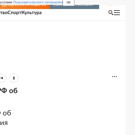
 условия
Пользовательского соглашения
OK
Войти
ПОДПИСКА
НА ИЗДАНИЕ
ВКЛЮЧИТЬ РАССЫЛКУ
тво
Спорт
Культура
РФ об
 об
тия