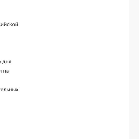
сийской
о дня
и на
тельных