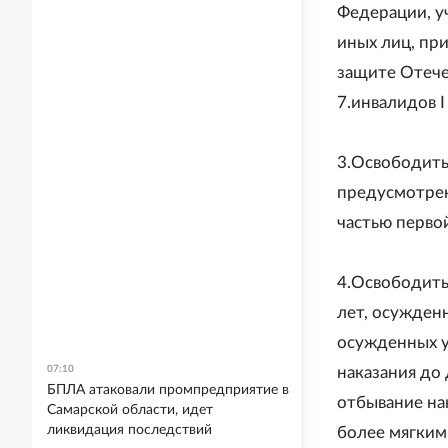
Федерации, у
иных лиц, пр
защите Отече
7.инвалидов I 
3.Освободить
предусмотрен
частью перво
4.Освободить
лет, осужден
осужденных у
07:10
наказания до
БПЛА атаковали промпредприятие в
отбывание на
Самарской области, идет
ликвидация последствий
более мягким