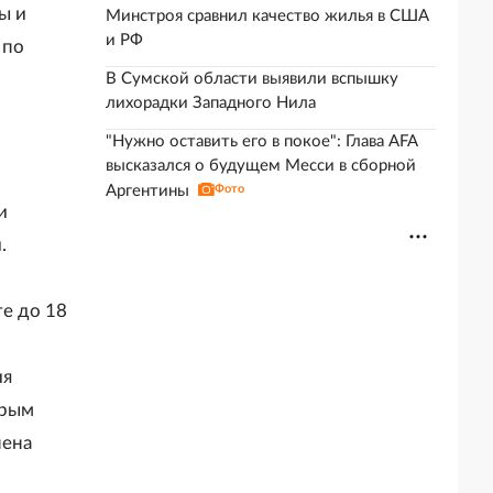
ы и
Минстроя сравнил качество жилья в США
и РФ
 по
В Сумской области выявили вспышку
лихорадки Западного Нила
"Нужно оставить его в покое": Глава AFA
высказался о будущем Месси в сборной
Аргентины
Фото
и
.
те до 18
ия
орым
нена