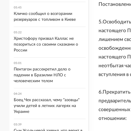
Постановлени
05:45
Кличко сообщил о возгорании
резервуаров с топливом в Киеве
5.Освободить 
настоящего П
05:22
Христофору призвал Каллас не
лишением сво
позориться со своими сказками о
освобожденны
России
настоящего П
05:01
неотбытая ча
Пентагон рассекретил дело о
вступления в
падении в Бразилии НЛО с
человеческим телом
6.Прекратить
04:24
Боец Чех рассказал, чему "азовцы"
предваритель
учили детей в летних лагерях на
совершенных 
Украине
отношении:
03:39
Сын Усольцевой заявил, что верит в