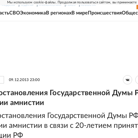
Мы используем cookie-файлы. Продолжая пользоваться сайтом, вы принимаете
Г-НЕДЕЛЯ
РОДИНА
ПРИЛОЖЕНИЯ
СОЮЗ
НОВОСТИ
асть
СВО
Экономика
В регионах
В мире
Происшествия
Общес
09.12.2013 23:00
остановления Государственной Думы 
ии амнистии
остановления Государственной Думы РФ
и амнистии в связи с 20-летием приня
ции РФ