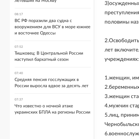
летевших на Москву
3)осужденных
преступления
08:17
ВС РФ поразили два судна с
половины наз
вооружением для ВСУ в море южнее
и восточнее Одессы
2.Освободить
07:52
лет включите
Тишковец: В Центральной России
учреждениях:
наступил бархатный сезон
07:40
1.женщин, и
Средняя пенсия госслужащих в
России выросла вдвое за десять лет
2.беременны
3.женщин ста
07:37
4.мужчин ста
Что известно о ночной атаке
украинских БПЛА на регионы России
5.лиц, прини
Чернобыльск
6.военнослуж