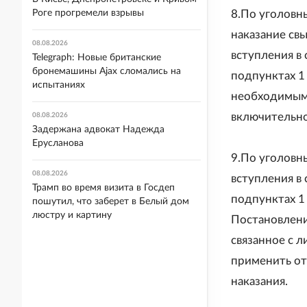
Роге прогремели взрывы
8.По уголовн
наказание св
08.08.2026
вступления в
Telegraph: Новые британские
бронемашины Ajax сломались на
подпунктах 1 
испытаниях
необходимым 
включительно
08.08.2026
Задержана адвокат Надежда
Ерусланова
9.По уголовн
08.08.2026
вступления в
Трамп во время визита в Госдеп
подпунктах 1 
пошутил, что заберет в Белый дом
люстру и картину
Постановлени
связанное с 
применить от
наказания.