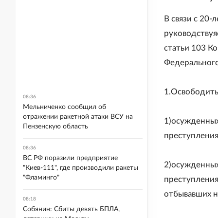
В связи с 20
руководствуяс
статьи 103 К
Федерального
1.Освободить 
08:36
Мельниченко сообщил об
отражении ракетной атаки ВСУ на
1)осужденных
Пензенскую область
преступления,
08:36
ВС РФ поразили предприятие
2)осужденных
"Киев-111", где производили ракеты
"Фламинго"
преступления,
отбывавших н
08:18
Собянин: Сбиты девять БПЛА,