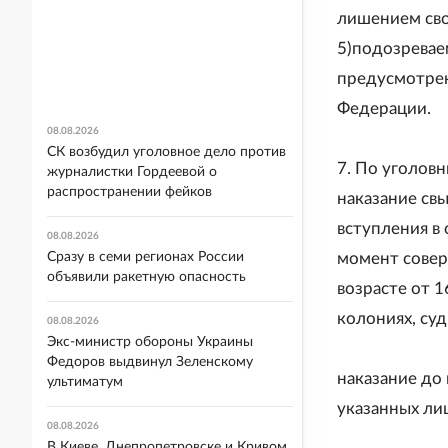
лишением св
5)подозревае
предусмотрен
Федерации.
08.08.2026
СК возбудил уголовное дело против
7. По уголов
журналистки Гордеевой о
распространении фейков
наказание св
вступления в
08.08.2026
Сразу в семи регионах России
момент совер
объявили ракетную опасность
возрасте от 1
колониях, су
08.08.2026
Экс-министр обороны Украины
Федоров выдвинул Зеленскому
наказание до
ультиматум
указанных лиц
08.08.2026
В Киеве, Днепропетровске и Кривом