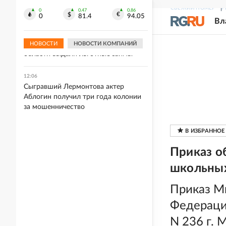
Стрельбу в школе в Таиланде
СВЕЖИЙ НОМЕР
Р
устроил 14-летний ученик
0
0.47
0.86
0
81.4
94.05
Вл
12:08
Бизнесу на востоке Калининградской
НОВОСТИ
НОВОСТИ КОМПАНИЙ
области выдали льготные займы
12:06
Сыгравший Лермонтова актер
Аблогин получил три года колонии
за мошенничество
Приказ о
школьных
Приказ М
Федерации
N 236 г. 