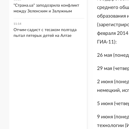
"Страна.ua" заподозрила конфликт
среднего общ
между Зеленским и Залужным
образования 
(зарегистрир
11:14
Отчим-садист с тесаком полгода
февраля 2014 
пытал пятерых детей на Алтае
ГИА-11):
26 мая (понед
29 мая (четвер
2 июня (понед
немецкий, исп
5 июня (четве
9 июня (поне
технологии (И