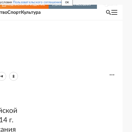
 условия
Пользовательского соглашения
OK
Войти
ПОДПИСКА
НА ИЗДАНИЕ
ВКЛЮЧИТЬ РАССЫЛКУ
тво
Спорт
Культура
йской
4 г.
сания