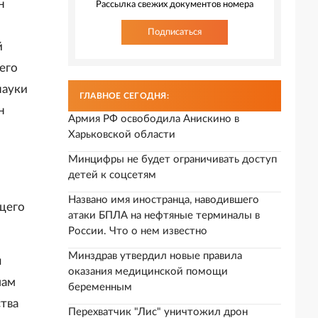
н
Рассылка свежих документов номера
Подписаться
й
его
науки
ГЛАВНОЕ СЕГОДНЯ:
н
Армия РФ освободила Анискино в
Харьковской области
Минцифры не будет ограничивать доступ
детей к соцсетям
Названо имя иностранца, наводившего
щего
атаки БПЛА на нефтяные терминалы в
России. Что о нем известно
Минздрав утвердил новые правила
я
оказания медицинской помощи
мам
беременным
тва
Перехватчик "Лис" уничтожил дрон