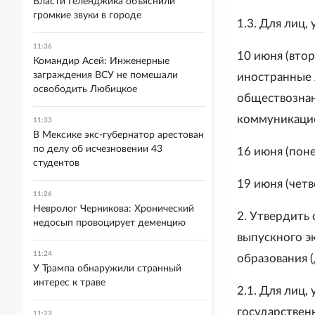
Власти Геленджика объяснили
громкие звуки в городе
1.3. Для лиц,
11:36
10 июня (втор
Командир Асей: Инженерные
заграждения ВСУ не помешали
иностранные 
освободить Любицкое
обществознан
коммуникацио
11:33
В Мексике экс-губернатор арестован
по делу об исчезновении 43
16 июня (поне
студентов
19 июня (четв
11:26
Невролог Черникова: Хронический
2. Утвердить
недосып провоцирует деменцию
выпускного э
11:24
образования (
У Трампа обнаружили странный
интерес к траве
2.1. Для лиц,
государствен
11:23