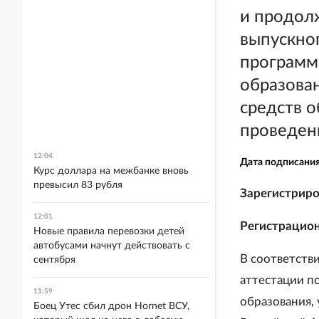
и продол
выпускно
программ
образова
средств о
проведени
12:04
Дата подписани
Курс доллара на межбанке вновь
превысил 83 рубля
Зарегистриро
12:01
Регистрацио
Новые правила перевозки детей
автобусами начнут действовать с
В соответств
сентября
аттестации п
11:59
образования,
Боец Утес сбил дрон Hornet ВСУ,