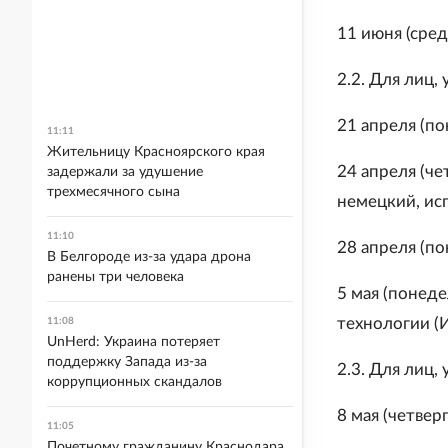
11 июня (сред
2.2. Для лиц,
21 апреля (по
11:11
Жительницу Красноярского края
24 апреля (че
задержали за удушение
трехмесячного сына
немецкий, исп
11:10
28 апреля (по
В Белгороде из-за удара дрона
ранены три человека
5 мая (понед
технологии (И
11:08
UnHerd: Украина потеряет
поддержку Запада из-за
2.3. Для лиц,
коррупционных скандалов
8 мая (четвер
11:05
Почетному гражданину Краснодара