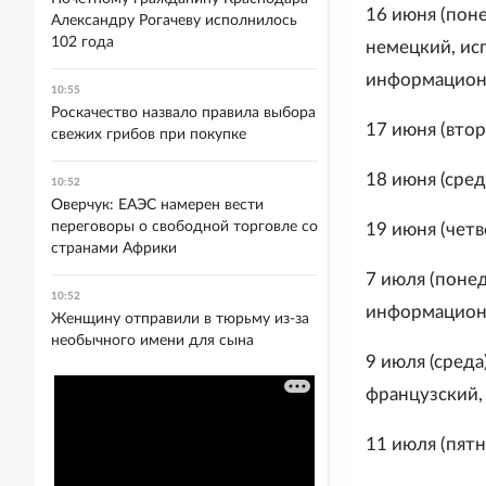
16 июня (поне
Александру Рогачеву исполнилось
102 года
немецкий, ис
информацион
10:55
Роскачество назвало правила выбора
17 июня (втор
свежих грибов при покупке
18 июня (сред
10:52
Оверчук: ЕАЭС намерен вести
переговоры о свободной торговле со
19 июня (четв
странами Африки
7 июля (понед
10:52
информацион
Женщину отправили в тюрьму из-за
необычного имени для сына
9 июля (среда
французский,
11 июля (пятн