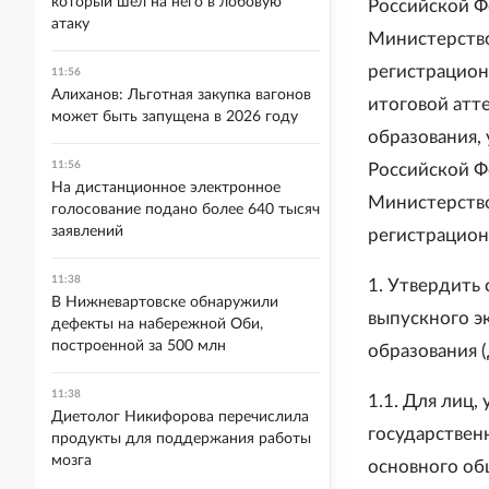
который шел на него в лобовую
Российской Ф
атаку
Министерство
регистрацион
11:56
Алиханов: Льготная закупка вагонов
итоговой атт
может быть запущена в 2026 году
образования,
11:56
Российской Ф
На дистанционное электронное
Министерство
голосование подано более 640 тысяч
заявлений
регистрацион
11:38
1. Утвердить
В Нижневартовске обнаружили
выпускного э
дефекты на набережной Оби,
построенной за 500 млн
образования (
11:38
1.1. Для лиц,
Диетолог Никифорова перечислила
государствен
продукты для поддержания работы
мозга
основного об