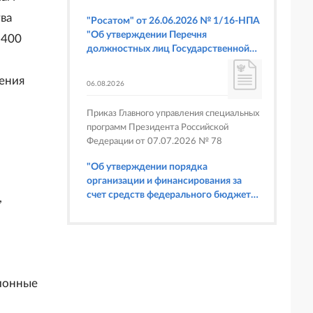
ва
"Росатом" от 26.06.2026 № 1/16-НПА
"Об утверждении Перечня
1400
должностных лиц Государственной
корпорации по атомной энергии
"Росатом", имеющих право
дения
06.08.2026
составлять протоколы об
административных правонарушениях,
Приказ Главного управления специальных
предусмотренных статьями 6.3, 8.1,
программ Президента Российской
9.4, 9.5 и 9.5.1, частью 3 статьи 9.16,
Федерации от 07.07.2026 № 78
статьей 14.44, частью 1 статьи 19.4,
статьей 19.4.1, частями 6 и 15 статьи
"Об утверждении порядка
19.5, статьями 19.6 и 19.7, частью 1
организации и финансирования за
статьи 19.26, статьей 19.33, частями 1,
счет средств федерального бюджета
,
2, 2.1, 6 и 6.1 статьи 20.4 Кодекса
физкультурных мероприятий и
Российской Федерации об
спортивных мероприятий, в
административных правонарушениях
отношении которых Главное
(в части осуществления федерального
управление специальных программ
государственного строительного
Президента Российской Федерации
надзора при строительстве и
выступает организатором"
ионные
реконструкции объектов
федеральных ядерных организаций)"