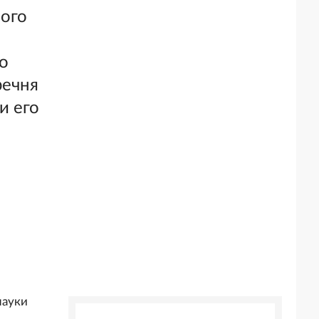
ого
о
речня
и его
науки