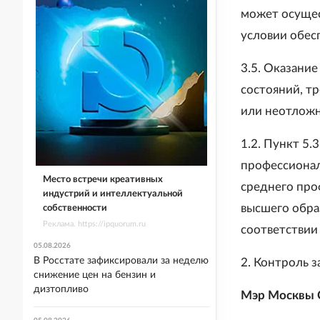
может осущес
условии обес
3.5. Оказание
состояний, т
или неотложн
1.2. Пункт 5.
профессионал
Место встречи креативных
среднего про
индустрий и интеллектуальной
высшего обра
собственности
Реклама. https://ipquorum.ru
соответствии 
05.08.2026
В Росстате зафиксировали за неделю
2. Контроль з
снижение цен на бензин и
дизтопливо
Мэр Москвы 