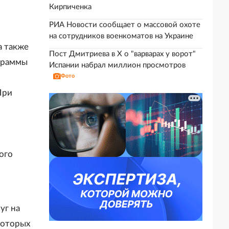
Кирпиченка
РИА Новости сообщает о массовой охоте
на сотрудников военкоматов на Украине
а также
Пост Дмитриева в X о "варварах у ворот"
граммы
Испании набрал миллион просмотров
Фото
При
ого
уг на
которых