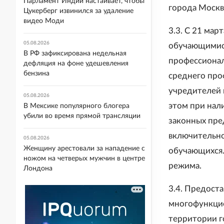
Парламент Индии настаивает, чтобы
города Москв
Цукерберг извинился за удаление
видео Моди
3.3. С 21 мар
05.08.2026
обучающимися
В РФ зафиксирована недельная
профессионал
дефляция на фоне удешевления
бензина
среднего про
учредителей 
05.08.2026
этом при нал
В Мексике популярного блогера
убили во время прямой трансляции
законных пре
включительно
05.08.2026
Женщину арестовали за нападение с
обучающихся.
ножом на четверых мужчин в центре
режима.
Лондона
3.4. Предост
многофункцио
территории г