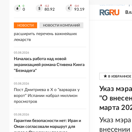
Макрона после ударов ВС РФ по
СВЕЖИЙ НОМЕР
Р
0
-0.2
-0.4
Киеву
0
80.92
93.19
Вл
05.08.2026
НОВОСТИ
НОВОСТИ КОМПАНИЙ
Комиссия Минздрава рекомендовала
расширить перечень важнейших
лекарств
05.08.2026
Началась работа над новой
экранизацией романа Стивена Кинга
"Безнадега"
05.08.2026
Указ мэр
Пост Дмитриева в X о "варварах у
ворот" Испании набрал миллион
"О внесе
просмотров
марта 20
05.08.2026
Указ мэр
Гарантии безопасности нет: Иран и
Оман согласовали маршрут для
внесении 