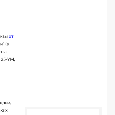
сквы
от
" (в
рта
№ 25-УМ,
ищных,
ких,