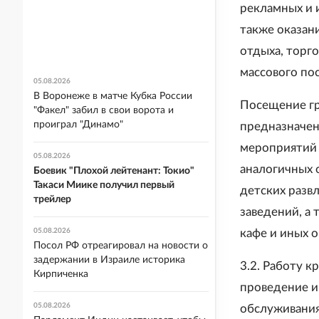
рекламных и 
также оказани
отдыха, торго
массового по
05.08.2026
В Воронеже в матче Кубка России
Посещение гр
"Факел" забил в свои ворота и
проиграл "Динамо"
предназначен
мероприятий (
05.08.2026
аналогичных о
Боевик "Плохой лейтенант: Токио"
Такаси Миике получил первый
детских разв
трейлер
заведений, а 
05.08.2026
кафе и иных 
Посол РФ отреагировал на новости о
задержании в Израиле историка
3.2. Работу 
Кирпиченка
проведение и
05.08.2026
обслуживания