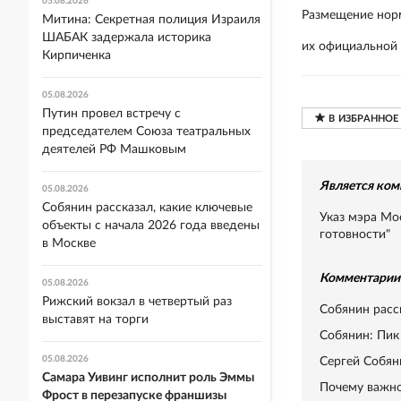
05.08.2026
Размещение норм
Митина: Секретная полиция Израиля
ШАБАК задержала историка
их официальной
Кирпиченка
05.08.2026
Путин провел встречу с
председателем Союза театральных
деятелей РФ Машковым
Является ком
05.08.2026
Собянин рассказал, какие ключевые
Указ мэра Мо
объекты с начала 2026 года введены
готовности"
в Москве
Комментарии 
05.08.2026
Рижский вокзал в четвертый раз
Собянин расс
выставят на торги
Собянин: Пик
05.08.2026
Сергей Собян
Самара Уивинг исполнит роль Эммы
Почему важн
Фрост в перезапуске франшизы