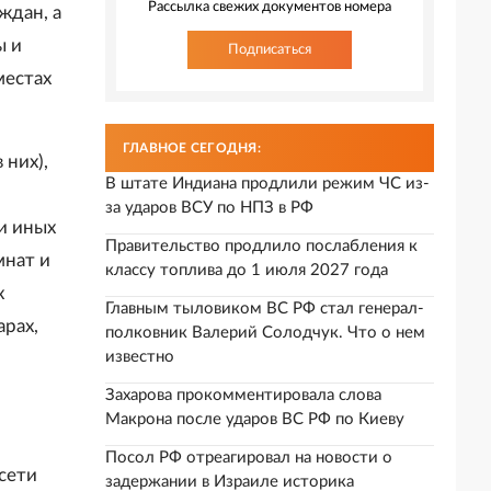
Рассылка свежих документов номера
ждан, а
ы и
Подписаться
местах
ГЛАВНОЕ СЕГОДНЯ:
них),
В штате Индиана продлили режим ЧС из-
за ударов ВСУ по НПЗ в РФ
 и иных
Правительство продлило послабления к
мнат и
классу топлива до 1 июля 2027 года
х
Главным тыловиком ВС РФ стал генерал-
арах,
полковник Валерий Солодчук. Что о нем
известно
Захарова прокомментировала слова
Макрона после ударов ВС РФ по Киеву
Посол РФ отреагировал на новости о
сети
задержании в Израиле историка