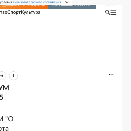
 условия
Пользовательского соглашения
OK
Войти
ПОДПИСКА
НА ИЗДАНИЕ
ВКЛЮЧИТЬ РАССЫЛКУ
тво
Спорт
Культура
-УМ
5
М "О
рта