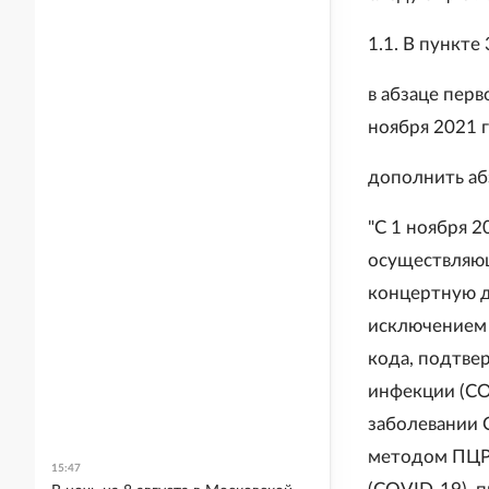
1.1. В пункте 
в абзаце перв
ноября 2021 г
дополнить аб
"С 1 ноября 
осуществляющ
концертную д
исключением 
кода, подтве
инфекции (CO
заболевании 
методом ПЦР 
15:47