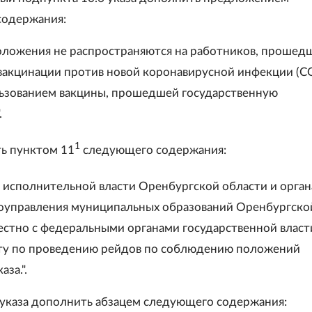
содержания:
оложения не распространяются на работников, прошед
вакцинации против новой коронавирусной инфекции (C
льзованием вакцины, прошедшей государственную
.
1
ть пунктом 11
следующего содержания:
м исполнительной власти Оренбургской области и орга
оуправления муниципальных образований Оренбургско
естно с федеральными органами государственной власт
ту по проведению рейдов по соблюдению положений
за.".
7 указа дополнить абзацем следующего содержания: