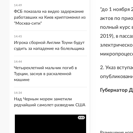
14:49
"до 1 ноября
ФСБ показала на видео задержание
работавших на Киев криптоменял из
актов по при
"Москва-сити"
полный курс 
2019), в пас
14:45
Игрока сборной Англии Тоуни будут
электрическо
судить за нападение на болельщика
микропроцесс
14:44
2. Указ вступ
Четырехлетний мальчик погиб в
Турции, заснув в раскаленной
опубликован
машине
Губернатор Д
14:34
Над Черным морем заметили
редчайший самолет-разведчик США
Размещение норм