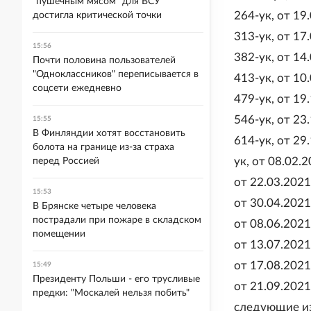
"пушечным мясом" для ВСУ
264-ук, от 19
достигла критической точки
313-ук, от 17
15:56
382-ук, от 14
Почти половина пользователей
"Одноклассников" переписывается в
413-ук, от 10
соцсети ежедневно
479-ук, от 19
546-ук, от 23
15:55
В Финляндии хотят восстановить
614-ук, от 29
болота на границе из-за страха
ук, от 08.02.
перед Россией
от 22.03.2021
15:53
от 30.04.2021
В Брянске четыре человека
пострадали при пожаре в складском
от 08.06.2021
помещении
от 13.07.2021
от 17.08.2021
15:49
Президенту Польши - его трусливые
от 21.09.2021
предки: "Москалей нельзя побить"
следующие и