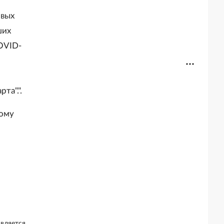
овых
ших
OVID-
та".".
ному
является