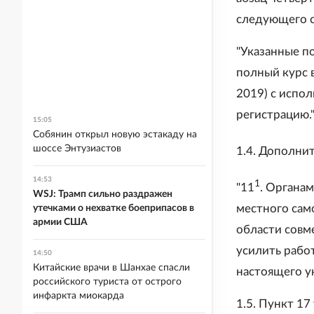
следующего 
"Указанные п
полный курс 
2019) с испо
регистрацию."
15:05
Собянин открыл новую эстакаду на
шоссе Энтузиастов
1.4. Дополни
14:53
1
"11
. Органа
WSJ: Трамп сильно раздражен
местного сам
утечками о нехватке боеприпасов в
армии США
области совм
усилить рабо
14:50
Китайские врачи в Шанхае спасли
настоящего ука
российского туриста от острого
инфаркта миокарда
1.5. Пункт 1