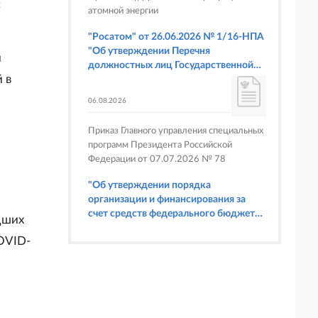
;
атомной энергии
"Росатом" от 26.06.2026 № 1/16-НПА
"Об утверждении Перечня
и
должностных лиц Государственной
 в
корпорации по атомной энергии
"Росатом", имеющих право
06.08.2026
составлять протоколы об
административных правонарушениях,
Приказ Главного управления специальных
предусмотренных статьями 6.3, 8.1,
программ Президента Российской
9.4, 9.5 и 9.5.1, частью 3 статьи 9.16,
Федерации от 07.07.2026 № 78
статьей 14.44, частью 1 статьи 19.4,
статьей 19.4.1, частями 6 и 15 статьи
"Об утверждении порядка
19.5, статьями 19.6 и 19.7, частью 1
организации и финансирования за
статьи 19.26, статьей 19.33, частями 1,
счет средств федерального бюджета
дших
2, 2.1, 6 и 6.1 статьи 20.4 Кодекса
физкультурных мероприятий и
Российской Федерации об
OVID-
спортивных мероприятий, в
административных правонарушениях
отношении которых Главное
(в части осуществления федерального
управление специальных программ
государственного строительного
Президента Российской Федерации
надзора при строительстве и
выступает организатором"
реконструкции объектов