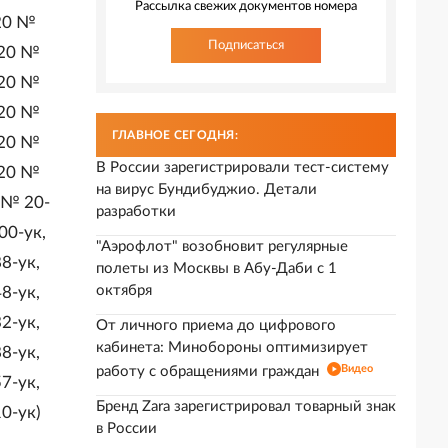
Рассылка свежих документов номера
020 №
Подписаться
020 №
020 №
020 №
ГЛАВНОЕ СЕГОДНЯ:
020 №
В России зарегистрировали тест-систему
020 №
на вирус Бундибуджио. Детали
 № 20-
разработки
00-ук,
"Аэрофлот" возобновит регулярные
8-ук,
полеты из Москвы в Абу-Даби с 1
октября
8-ук,
2-ук,
От личного приема до цифрового
кабинета: Минобороны оптимизирует
8-ук,
Видео
работу с обращениями граждан
7-ук,
Бренд Zara зарегистрировал товарный знак
0-ук)
в России