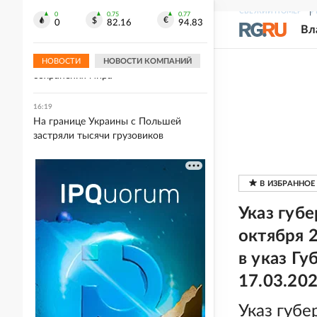
Золото поднялось в цене выше 4400
СВЕЖИЙ НОМЕР
Р
долларов за унцию
0
0.75
0.77
0
82.16
94.83
Вл
16:19
Лукашенко назвал простую формулу
НОВОСТИ
НОВОСТИ КОМПАНИЙ
сохранения мира
16:19
На границе Украины с Польшей
застряли тысячи грузовиков
Указ губ
октября 
в указ Г
17.03.20
Указ губе