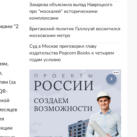
Захарова объяснила выпад Навроцкого
про "москалей" историческими
комплексами
овами "2
Британский политик Гэллоуэй восхитился
московским метро
Суд в Москве приговорил главу
издательства Popcorn Books к четырем
годам условно
иям,
,
ям (за
QR-
сной
месяцев
ия
екции