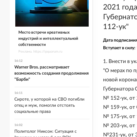
2021 года
Губернат
112-ук"
Место встречи креативных
индустрий и интеллектуальной
Дата подписани
собственности
Вступает в силу:
Реклама. https://ipquorum.ru
1. Внести в 
16:12
Warner Bros. рассматривает
"О мерах по 
возможность создания продолжения
новой корона
"Барби"
Губернатора 
16:11
№ 152-ук, от 
Сироте, у которой на СВО погибли
отец и муж, помогли отстоять
№ 159-ук, от 
социальные права
№ 175-ук, от 
№ 203-ук, от 
16:02
Политолог Никсон: Ситуация с
№231-ук, от 