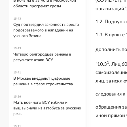
(COVID-19), 
В ночь на 8 августа в Московской
области прогремят грозы
организаций.".
15:43
1.2. Подпункт
Суд подтвердил законность ареста
подозреваемого в нападении на
1.3. В пункте 
ученого Зезина
дополнить по
15:43
Четверо белгородцев ранены в
результате атаки ВСУ
1
"10.3
. Лиц 6
самоизоляцию
15:41
В Москве внедряют цифровые
лиц, за исклю
решения в сфере строительства
следования к
15:26
Мать военного ВСУ избили и
обращения за
вышвырнули из автобуса за русскую
речь
иной прямой 
15:21