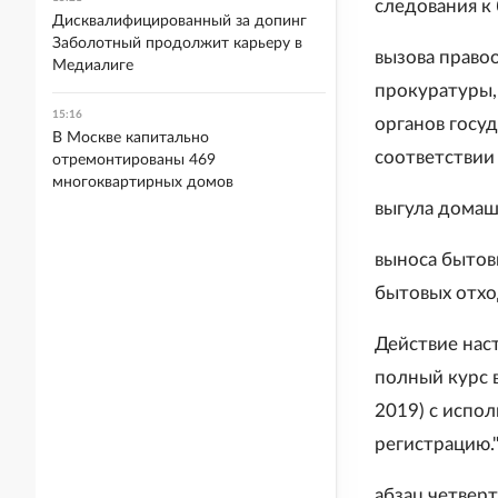
следования к
Дисквалифицированный за допинг
Заболотный продолжит карьеру в
вызова право
Медиалиге
прокуратуры
15:16
органов госуд
В Москве капитально
соответствии
отремонтированы 469
многоквартирных домов
выгула домаш
выноса бытов
бытовых отхо
Действие нас
полный курс 
2019) с испо
регистрацию."
абзац четвер