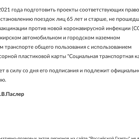
 2021 года подготовить проекты соответствующих прав
остановлению поездок лиц 65 лет и старше, не прошед
вакцинации против новой коронавирусной инфекции (C
сажирском автомобильном и городском наземном
м транспорте общего пользования с использованием
орной пластиковой карты "Социальная транспортная кар
ает в силу со дня его подписания и подлежит официаль
ию.
.В.Паслер
ативно-правовых актов регионов на сайте "Российской Газеты" не 