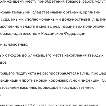
 ближайшему месту приобретения товаров, работ, услуг
охранительными, следственными органами, органами
, суда, иными уполномоченными должностными лицам
арственной власти в связи с реализацией их полномочий
 с законодательством Российской Федерации;
них животных;
ых отходов до ближайшего места накопления твердых
дов.
тоящего подпункта не распространяется на лиц, проше
вакцинации против новой коронавирусной инфекции (C
льзованием вакцины, прошедшей государственную
;
тый подпункта 10.6 указа дополнить предложением