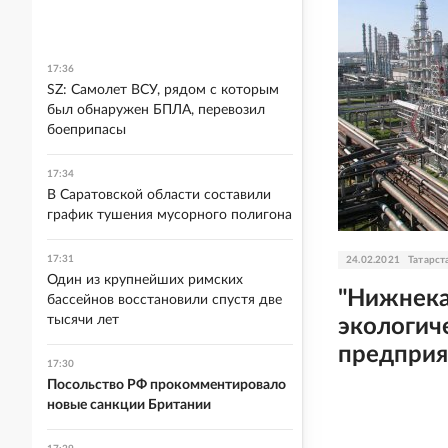
17:36
SZ: Самолет ВСУ, рядом с которым
был обнаружен БПЛА, перевозил
боеприпасы
17:34
В Саратовской области составили
график тушения мусорного полигона
17:31
24.02.2021
Татарст
Один из крупнейших римских
"Нижнека
бассейнов восстановили спустя две
тысячи лет
экологич
предпри
17:30
Посольство РФ прокомментировало
новые санкции Британии