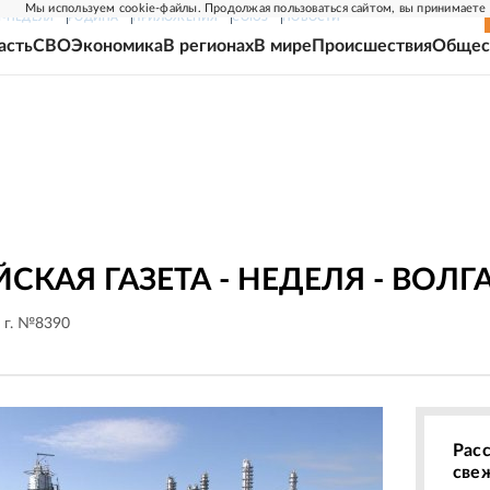
Мы используем cookie-файлы. Продолжая пользоваться сайтом, вы принимаете
Г-НЕДЕЛЯ
РОДИНА
ПРИЛОЖЕНИЯ
СОЮЗ
НОВОСТИ
асть
СВО
Экономика
В регионах
В мире
Происшествия
Общес
СКАЯ ГАЗЕТА - НЕДЕЛЯ - ВОЛГ
 г. №8390
Рас
све