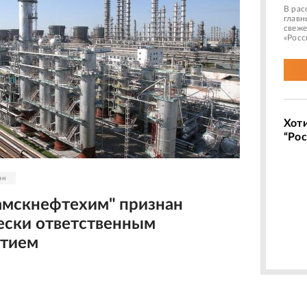
В рас
главн
свеже
«Росс
Хот
“Рос
ан
мскнефтехим" признан
ески ответственным
ятием