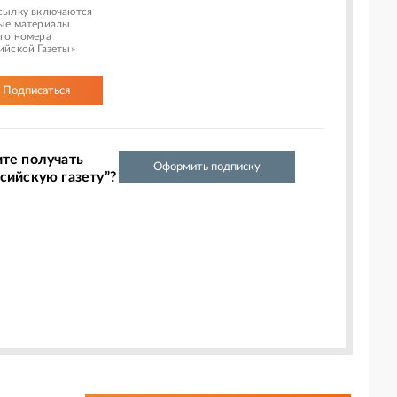
сылку включаются
ые материалы
го номера
ийской Газеты»
Подписаться
ите получать
Оформить подписку
сийскую газету”?