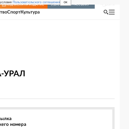
 условия
Пользовательского соглашения
OK
Войти
ПОДПИСКА
НА ИЗДАНИЕ
ВКЛЮЧИТЬ РАССЫЛКУ
тво
Спорт
Культура
А-УРАЛ
сылка
жего номера