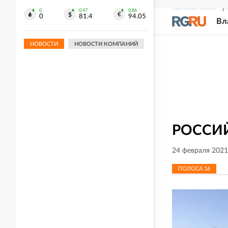
СВЕЖИЙ НОМЕР
Р
17:39
0
0.47
0.86
0
81.4
94.05
Вл
Путин разрешил приватизацию
аэропорта Шереметьево
НОВОСТИ
НОВОСТИ КОМПАНИЙ
РОССИЙ
24 февраля 2021
ПОЛОСА
16