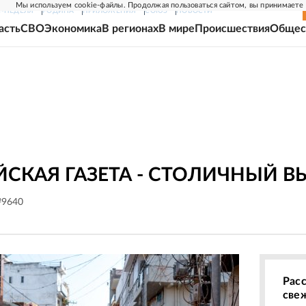
Мы используем cookie-файлы. Продолжая пользоваться сайтом, вы принимаете
Г-НЕДЕЛЯ
РОДИНА
ПРИЛОЖЕНИЯ
СОЮЗ
НОВОСТИ
асть
СВО
Экономика
В регионах
В мире
Происшествия
Общес
СКАЯ ГАЗЕТА - СТОЛИЧНЫЙ В
№9640
Рас
све