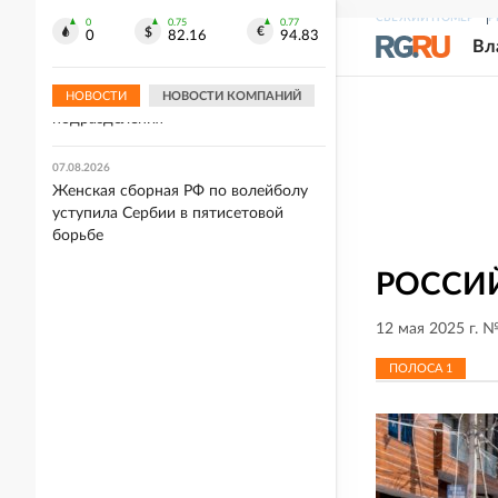
отметку
СВЕЖИЙ НОМЕР
Р
0
0.75
0.77
0
82.16
94.83
Вл
07.08.2026
"УП": Военных скандального полка
ВСУ "Скала" переводят в другие
НОВОСТИ
НОВОСТИ КОМПАНИЙ
подразделения
07.08.2026
Женская сборная РФ по волейболу
уступила Сербии в пятисетовой
борьбе
РОССИЙ
12 мая 2025 г. 
ПОЛОСА
1