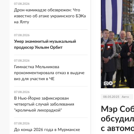
07.08.2026
Дрон-камикадзе обезврежен: Что
известно об атаке украинского БЭКа
на Ялту
07.08.2026
Умер знаменитый музыкальный
продюсер Уильям Орбит
07.08.2026
Гимнастка Мельникова
прокомментировала отказ в выдаче
виз для участия в ЧЕ
07.08.2026
08.05.2025
Авто
В Нью-Йорке зафиксирован
четвертый случай заболевания
Мэр Соб
"кроличьей лихорадкой"
обсудил
07.08.2026
с автом
До конца 2026 года в Мурманске