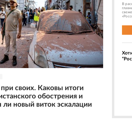
В рас
главн
свеже
«Росс
Хот
“Рос
 при своих. Каковы итоги
истанского обострения и
 ли новый виток эскалации