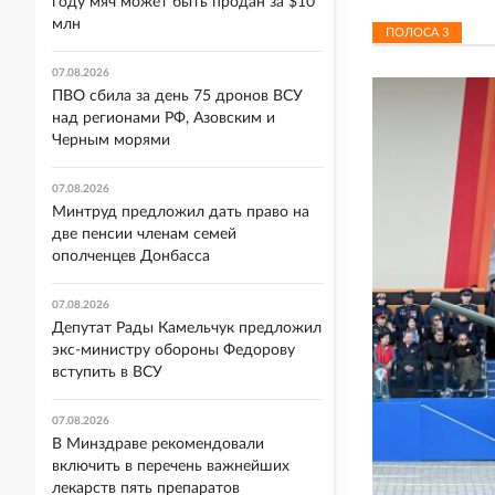
году мяч может быть продан за $10
млн
ПОЛОСА
3
07.08.2026
ПВО сбила за день 75 дронов ВСУ
над регионами РФ, Азовским и
Черным морями
07.08.2026
Минтруд предложил дать право на
две пенсии членам семей
ополченцев Донбасса
07.08.2026
Депутат Рады Камельчук предложил
экс-министру обороны Федорову
вступить в ВСУ
07.08.2026
В Минздраве рекомендовали
включить в перечень важнейших
лекарств пять препаратов