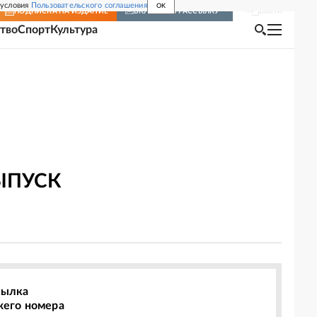
 условия
Пользовательского соглашения
OK
Войти
ПОДПИСКА
НА ИЗДАНИЕ
ВКЛЮЧИТЬ РАССЫЛКУ
тво
Спорт
Культура
ЫПУСК
сылка
жего номера