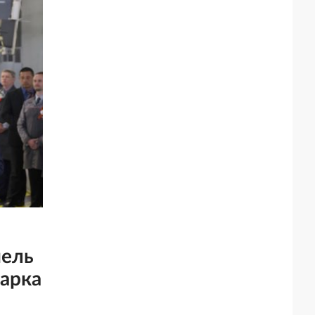
нель
парка