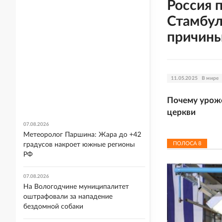
Россия 
Стамбул
причины
11.05.2025
В мире
Почему урож
церкви
07.08.2026
Метеоролог Паршина: Жара до +42
ПОЛОСА
8
градусов накроет южные регионы
РФ
07.08.2026
На Вологодчине муниципалитет
оштрафовали за нападение
бездомной собаки