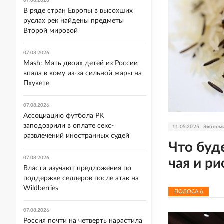
07.08.2026
В ряде стран Европы в высохших
руслах рек найдены предметы
Второй мировой
07.08.2026
Mash: Мать двоих детей из России
впала в кому из-за сильной жары на
Пхукете
07.08.2026
Ассоциацию футбола РК
заподозрили в оплате секс-
11.05.2025
Эконом
развлечений иностранных судей
Что буд
07.08.2026
чая и ри
Власти изучают предложения по
поддержке селлеров после атак на
Wildberries
ПОЛОСА
6
07.08.2026
Россия почти на четверть нарастила