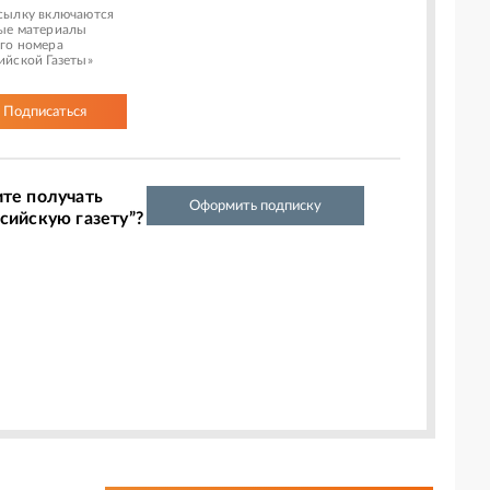
сылку включаются
ые материалы
го номера
ийской Газеты»
Подписаться
ите получать
Оформить подписку
сийскую газету”?