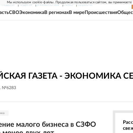
Мы используем cookie-файлы. Продолжая пользоваться сайтом, вы принимаете
Г-НЕДЕЛЯ
РОДИНА
ПРИЛОЖЕНИЯ
СОЮЗ
НОВОСТИ
асть
СВО
Экономика
В регионах
В мире
Происшествия
Общес
СКАЯ ГАЗЕТА - ЭКОНОМИКА С
г. №6283
ика
Рас
ние малого бизнеса в СЗФО
све