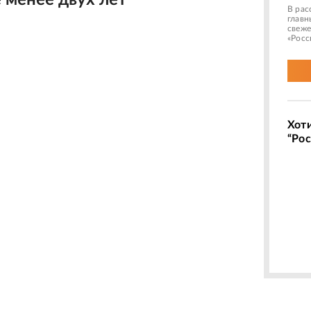
 менее двух лет
В рас
главн
свеже
«Росс
Хот
“Рос