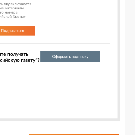
сылку включаются
ые материалы
го номера
ийской Газеты»
Подписаться
ите получать
Оформить подписку
сийскую газету”?