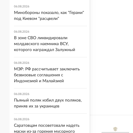
06.08.2026
Минобороны показало, как "Герани"
под Киевом "расцвели"
06.08.2026
В зоне СВО ликвидировали
молдавского наемника ВСУ,
которого награждал Залужный
06.08.2026
МЭР: РФ рассчитывает заключить
безвизовые соглашения с
Индонезией и Малайзией
06.08.2026
Пьяный поляк избил двух поляков,
приняв их за украинцев
06.08.2026
Саратовцам посоветовали надеть
маски из-за горения мусорного