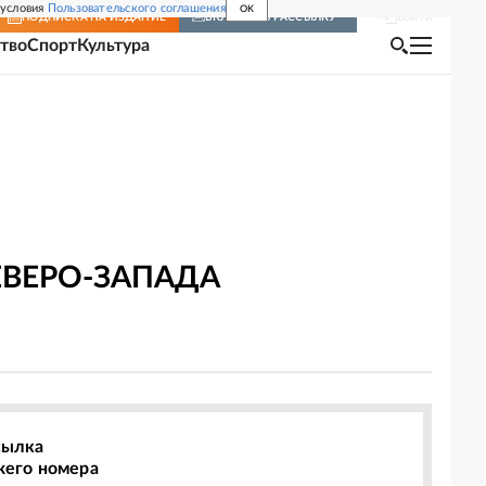
 условия
Пользовательского соглашения
OK
Войти
ПОДПИСКА
НА ИЗДАНИЕ
ВКЛЮЧИТЬ РАССЫЛКУ
тво
Спорт
Культура
ЕВЕРО-ЗАПАДА
сылка
жего номера