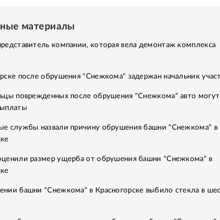
нные материалы
представитель компании, которая вела демонтаж комплекса
рске после обрушения "Снежкома" задержан начальник учас
льцы поврежденных после обрушения "Снежкома" авто могут
выплаты
ые службы назвали причину обрушения башни "Снежкома" в
ске
оценили размер ущерба от обрушения башни "Снежкома" в
ске
ении башни "Снежкома" в Красногорске выбило стекла в ше