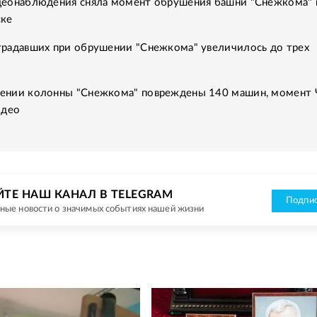
деонаблюдения сняла момент обрушения башни "Снежкома" 
ске
традавших при обрушении "Снежкома" увеличилось до трех
ении колонны "Снежкома" повреждены 140 машин, момент
идео
ЙТЕ НАШ КАНАЛ В TELEGRAM
Подпис
ные новости о значимых событиях нашей жизни