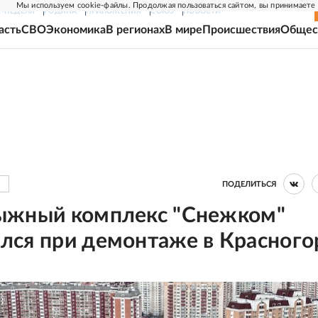
Мы используем cookie-файлы. Продолжая пользоваться сайтом, вы принимаете
Г-НЕДЕЛЯ
РОДИНА
ПРИЛОЖЕНИЯ
СОЮЗ
НОВОСТИ
асть
СВО
Экономика
В регионах
В мире
Происшествия
Общес
ПОДЕЛИТЬСЯ
ыжный комплекс "Снежком"
лся при демонтаже в Красного