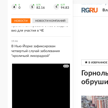
Умер знаменитый музыкальный
СВЕЖИЙ НОМЕР
Р
продюсер Уильям Орбит
0
0.75
0.77
0
82.16
94.83
Вл
19:50
Гимнастка Мельникова
НОВОСТИ
НОВОСТИ КОМПАНИЙ
прокомментировала отказ в выдаче
виз для участия в ЧЕ
19:46
В Нью-Йорке зафиксирован
четвертый случай заболевания
"кроличьей лихорадкой"
Горнол
обруши