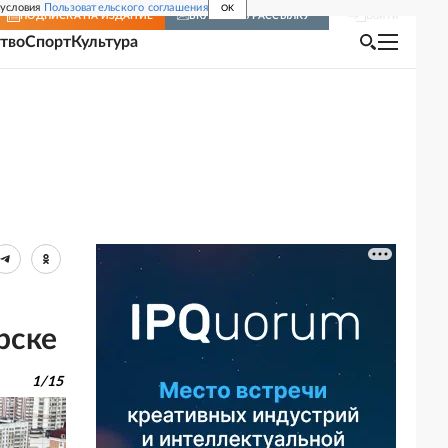
 условия
Пользовательского соглашения
OK
Войти
ПОДПИСКА
НА ИЗДАНИЕ
ВКЛЮЧИТЬ РАССЫЛКУ
тво
Спорт
Культура
рске
1
/
15