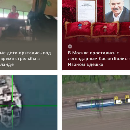
ые дети прятались под
В Москве простились с
 время стрельбы в
легендарным баскетболис
иланде
Иваном Едешко