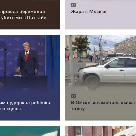
 прошла церемония
Жара в Москве
 убитыми в Паттайе
и
амп удержал ребенка
В Омске автомобиль въехал
 со сцены
толпу