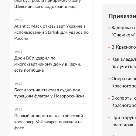
благоустроили прибрежную зону
Шекснинского водохранилища
Привяза
19:34
Atlantic: Маск отказывает Украине в
Задержан 
использовании Starlink для ударов по
"Снежком"
России
В Красного
19:31
Дрон ВСУ ударил по
Как владе
многоквартирному дому в Керчи,
получить 
есть погибшие
Оперативн
19:27
Красногор
Беспилотник атаковал судно под
турецким флагом у Новороссийска
Эксперты 
Красногор
19:26
Первый полностью электрический
При обруш
кроссовер Volkswagen показали на
квартирах
фото