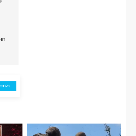
в
 ЧП
аться