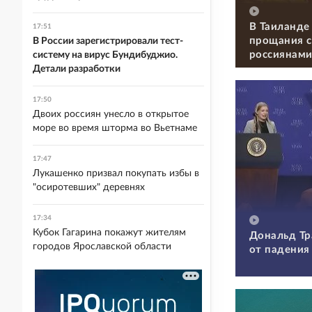
В Таиланде
17:51
прощания с
В России зарегистрировали тест-
россиянам
систему на вирус Бундибуджио.
Детали разработки
17:50
Двоих россиян унесло в открытое
море во время шторма во Вьетнаме
17:47
Лукашенко призвал покупать избы в
"осиротевших" деревнях
17:34
Кубок Гагарина покажут жителям
Дональд Тр
городов Ярославской области
от падения