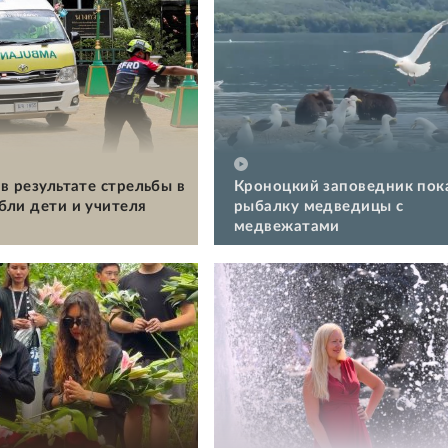
в результате стрельбы в
Кроноцкий заповедник пок
бли дети и учителя
рыбалку медведицы с
медвежатами