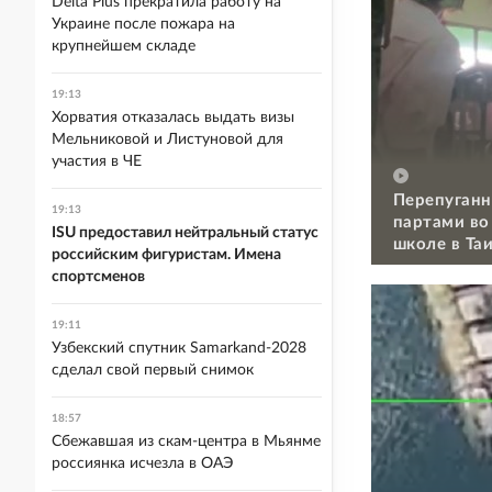
Delta Plus прекратила работу на
Украине после пожара на
крупнейшем складе
19:13
Хорватия отказалась выдать визы
Мельниковой и Листуновой для
участия в ЧЕ
Перепуганн
19:13
партами во
ISU предоставил нейтральный статус
школе в Та
российским фигуристам. Имена
спортсменов
19:11
Узбекский спутник Samarkand-2028
сделал свой первый снимок
18:57
Сбежавшая из скам-центра в Мьянме
россиянка исчезла в ОАЭ