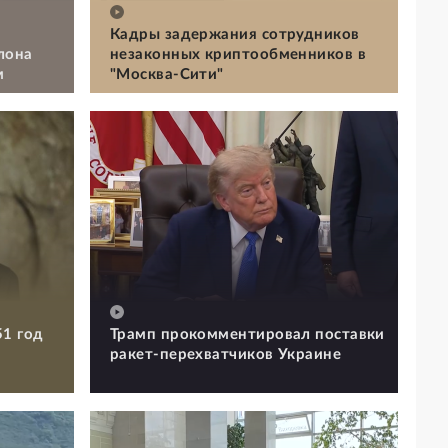
Кадры задержания сотрудников
лона
незаконных криптообменников в
м
"Москва-Сити"
51 год
Трамп прокомментировал поставки
ракет-перехватчиков Украине