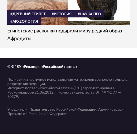
#ДРЕВНИЙ ЕГИПЕТ
#ИСТОРИЯ
#НАУКА ПРО
#АРХЕОЛОГИЯ
Египетские раскопки подарили миру редкий образ
Афродиты
© ФГБУ «Редакция «Российской газеты»
Полное или частичное использование материалов возможно только с
разрешения редакции.
Интернет-портал «Российской газеты»(18+) зарегистрирован в
Роскомнадзоре 21.06.2012 г. Номер свидетельства ЭЛ № ФС 77 —
50379.
Учредители: Правительство Российской Федерации, Администрация
Президента Российской Федерации