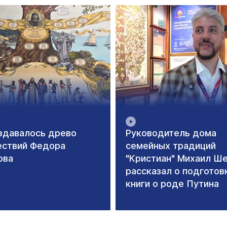
здавалось древо
Руководитель дома
ествий Федора
семейных традиций
ова
"Кристиан" Михаил Ш
рассказал о подготов
книги о роде Путина