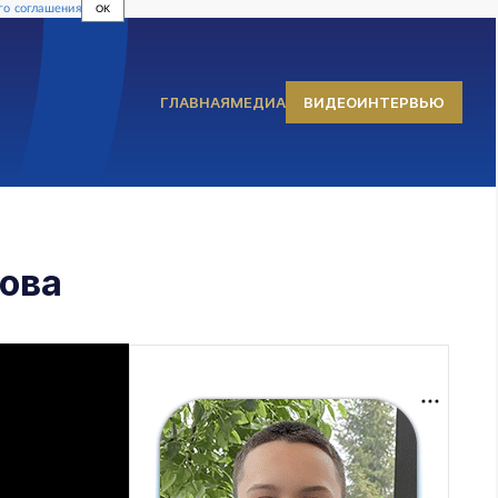
го соглашения
OK
ГЛАВНАЯ
МЕДИА
ВИДЕОИНТЕРВЬЮ
хова