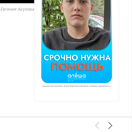
:
Евгения Акулова