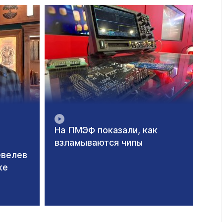
На ПМЭФ показали, как
"С
взламываются чипы
Пу
евелев
За
ке