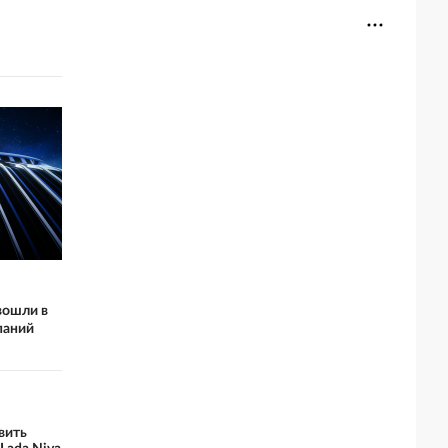
вошли в
паний
вить