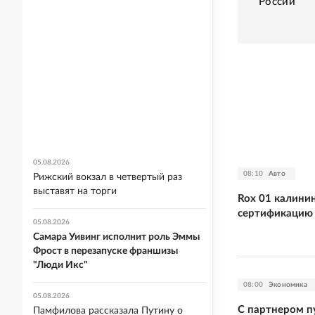
России
05.08.2026
08:10
Авто
Рижский вокзал в четвертый раз
выставят на торги
Rox 01 калини
сертификацию
05.08.2026
Самара Уивинг исполнит роль Эммы
Фрост в перезапуске франшизы
"Люди Икс"
08:00
Экономика
05.08.2026
С партнером п
Памфилова рассказала Путину о