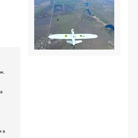
ж.
 в
м в