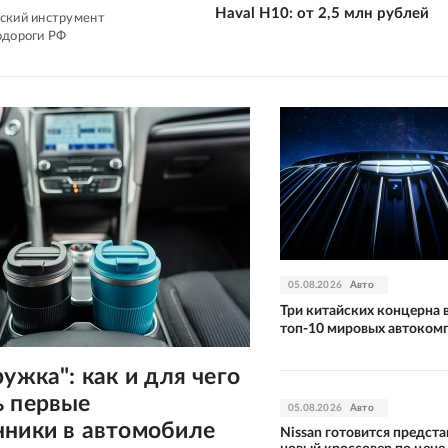
Haval H10: от 2,5 млн рублей
ский инструмент
одороги РФ
05.08.2026
Авто
Три китайских концерна 
топ-10 мировых автоком
ружка": как и для чего
ь первые
05.08.2026
Авто
нники в автомобиле
Nissan готовится предста