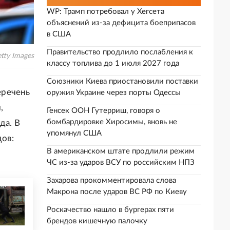
WP: Трамп потребовал у Хегсета
объяснений из-за дефицита боеприпасов
в США
Правительство продлило послабления к
etty Images
классу топлива до 1 июля 2027 года
Союзники Киева приостановили поставки
еречень
оружия Украине через порты Одессы
,
Генсек ООН Гутерриш, говоря о
бомбардировке Хиросимы, вновь не
да. В
упомянул США
ов:
В американском штате продлили режим
ЧС из-за ударов ВСУ по российским НПЗ
Захарова прокомментировала слова
Макрона после ударов ВС РФ по Киеву
Роскачество нашло в бургерах пяти
брендов кишечную палочку