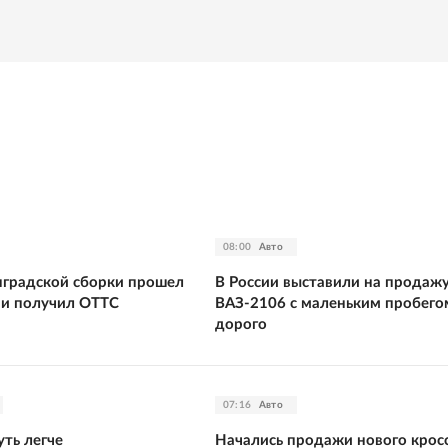
08:00
Авто
нградской сборки прошел
В России выставили на продаж
 и получил ОТТС
ВАЗ-2106 с маленьким пробегом
дорого
07:16
Авто
уть легче
Начались продажи нового крос