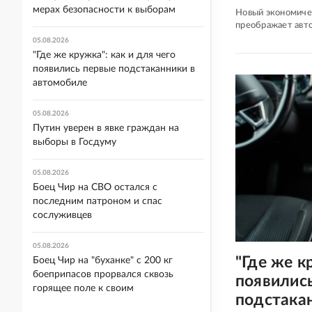
мерах безопасности к выборам
Новый экономиче
преображает авт
05.08.2026
"Где же кружка": как и для чего
появились первые подстаканники в
автомобиле
05.08.2026
Путин уверен в явке граждан на
выборы в Госдуму
05.08.2026
Боец Чир на СВО остался с
последним патроном и спас
сослуживцев
05.08.2026
"Где же к
Боец Чир на "буханке" с 200 кг
боеприпасов прорвался сквозь
появилис
горящее поле к своим
подстака