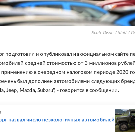
Scott Olson / Staff / G
г подготовил и опубликовал на официальном сайте п
томобилей средней стоимостью от 3 миллионов рублей
применению в очередном налоговом периоде 2020 го
еречень был дополнен автомобилями следующих бренд
da, Jeep, Mazda, Subaru", - говорится в сообщении.
Е
рг назвал число неэкологичных автомобилей