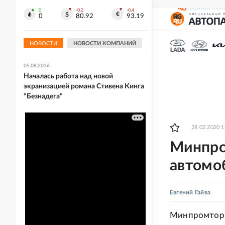
СВЕЖИЙ НОМ
0
-0.2
-0.4
05.08.2026
0
80.92
93.19
Комиссия Минздрава рекомендовала
расширить перечень важнейших
лекарств
НОВОСТИ
НОВОСТИ КОМПАНИЙ
05.08.2026
Началась работа над новой
экранизацией романа Стивена Кинга
"Безнадега"
28.02.2020 1
Минпро
автомо
Евгений Гайва
Минпромторг