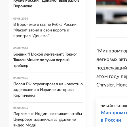
Кубке России, "Динамо" выиграло в
Воронеже
05.08.2026
В Воронеже в матче Кубка России
"Факел" забил в свои ворота и
проиграл "Динамо"
05.08.2026
"Минпромтор
Боевик "Плохой лейтенант: Токио"
легковых ав
Такаси Миике получил первый
трейлер
подлежащий 
этом году п
05.08.2026
Посол РФ отреагировал на новости о
Chrysler, Hon
задержании в Израиле историка
Кирпиченка
ЧИТАЙТЕ ТАКЖ
05.08.2026
Минпромто
Парламент Индии настаивает, чтобы
в России
Цукерберг извинился за удаление
видео Моди