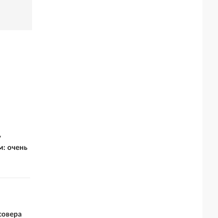
у
: очень
совера