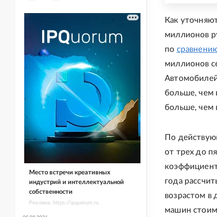
Как уточняют
миллионов ру
по
сравнени
миллионов се
Автомобилей,
больше, чем 
больше, чем 
По действую
от трех до п
коэффициенто
Место встречи креативных
года рассчит
индустрий и интеллектуальной
собственности
возрастом в 
Реклама. https://ipquorum.ru
машин стоимо