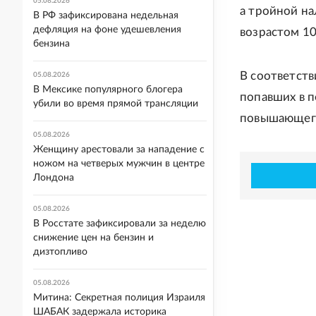
05.08.2026
а тройной на
В РФ зафиксирована недельная
дефляция на фоне удешевления
возрастом 10
бензина
В соответств
05.08.2026
В Мексике популярного блогера
попавших в п
убили во время прямой трансляции
повышающего
05.08.2026
Женщину арестовали за нападение с
ножом на четверых мужчин в центре
Лондона
05.08.2026
В Росстате зафиксировали за неделю
снижение цен на бензин и
дизтопливо
05.08.2026
Митина: Секретная полиция Израиля
ШАБАК задержала историка