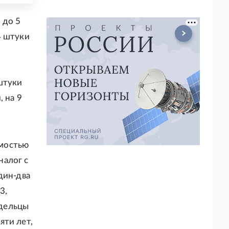
 до 5
4 штуки
штуки
, на 9
имостью
налог с
дин-два
3,
адельцы
яти лет,