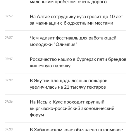
маленьким пробегом: очень дорого
На Алтае сотруднику вуза грозит до 10 лет
07:57
за махинации с бюджетными местами
Чем удивит фестиваль для работающей
07:57
молодежи "Олимпия"
Роскачество нашло в бургерах пяти брендов
07:47
кишечную палочку
В Якутии площадь лесных пожаров
07:39
увеличилась на 21 тысячу гектаров
На Иссык-Куле проходит крупный
07:36
кыргызско-российский экономический
форум
В Хабаровском крае объявлено штормовое
07:33