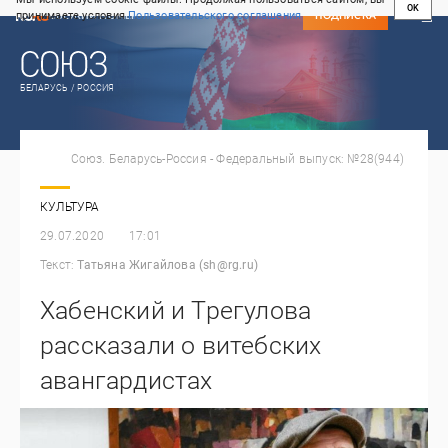
OK
принимаете условия
Пользовательского соглашения
СВЕЖИЙ НОМЕР
ПОДПИСКА
БЕЛАРУСЬ / РОССИЯ
Союз. Беларусь-Россия - Федеральный выпуск: №28(944)
КУЛЬТУРА
29.07.2020
17:01
Текст:
Татьяна Жигайлова (sh@rg.ru)
Хабенский и Трегулова
рассказали о витебских
авангардистах