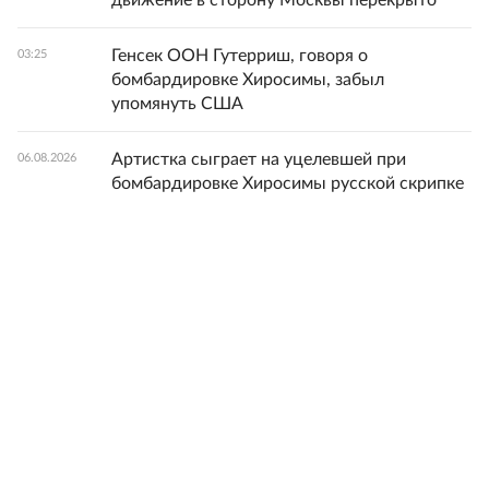
движение в сторону Москвы перекрыто
Генсек ООН Гутерриш, говоря о
03:25
бомбардировке Хиросимы, забыл
упомянуть США
Артистка сыграет на уцелевшей при
06.08.2026
бомбардировке Хиросимы русской скрипке