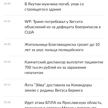
В Якутии мужчина погиб, упав со
04:48
строящегося здания
WP: Трамп потребовал у Хегсета
04:35
объяснений из-за дефицита боеприпасов в
США
Жительнице Благовещенска грозит до 10
04:28
лет за укус пальца полицейского
Камчатский диспансер выплатит пациентке
04:18
700 тысяч рублей из-за заражения
гепатитом
Яхта "Эйва" доставила на Командоры
04:12
землю с родины Витуса Беринга
Идет атака БПЛА на Ярославскую область,
03:38