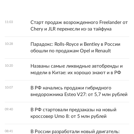
Старт продаж возрожденного Freelander от
11:03
Chery и JLR перенесли из-за тайфуна
Парадокс: Rolls-Royce и Bentley в России
10:28
обошли по продажам Opel и Renault
Названы самые ликвидные автобренды и
10:20
модели в Китае: их хорошо знают и в РФ
В РФ начались продажи гибридного
10:07
внедорожника Esteo V27: от 5,7 млн рублей
В РФ стартовали предзаказы на новый
09:40
кроссовер Umo 8: от 5 млн рублей
В России разработали новый двигатель:
08:41