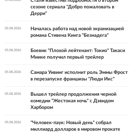
Стали известны подробности о втором
сезоне сериала "Добро пожаловать в
Дерри"
Началась работа над новой экранизацией
05.08.2026
романа Стивена Кинга "Безнадега"
Боевик "Плохой лейтенант: Токио" Такаси
05.08.2026
Миике получил первый трейлер
Самара Уивинг исполнит роль Эммы Фрост
05.08.2026
в перезапуске франшизы "Люди Икс"
Вышел трейлер продолжения черной
05.08.2026
комедии "Жестокая ночь" с Дэвидом
Харбором
"Человек-паук: Новый день" собрал
05.08.2026
миллиард долларов в мировом прокате