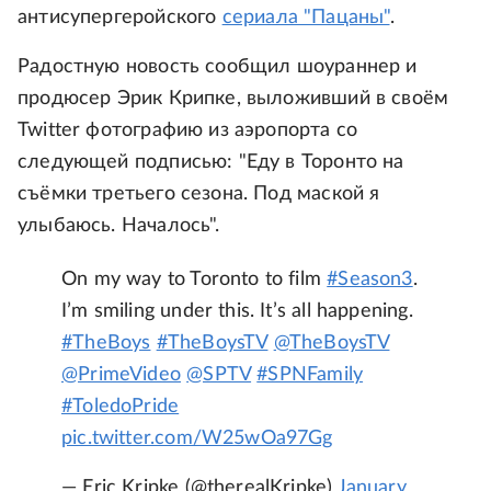
антисупергеройского
сериала "Пацаны"
.
Радостную новость сообщил шоураннер и
продюсер Эрик Крипке, выложивший в своём
Twitter фотографию из аэропорта со
следующей подписью: "Еду в Торонто на
съёмки третьего сезона. Под маской я
улыбаюсь. Началось".
On my way to Toronto to film
#Season3
.
I’m smiling under this. It’s all happening.
#TheBoys
#TheBoysTV
@TheBoysTV
@PrimeVideo
@SPTV
#SPNFamily
#ToledoPride
pic.twitter.com/W25wOa97Gg
— Eric Kripke (@therealKripke)
January