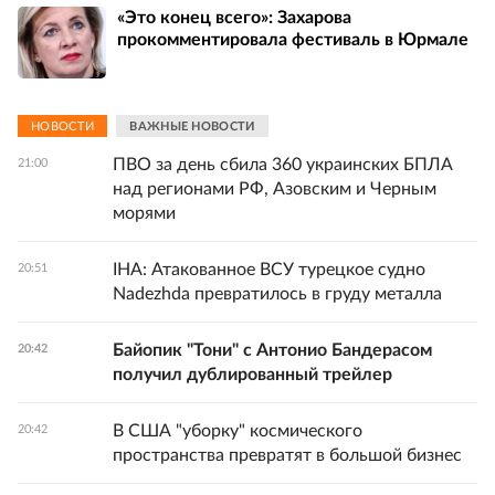
«Это конец всего»: Захарова
прокомментировала фестиваль в Юрмале
НОВОСТИ
ВАЖНЫЕ НОВОСТИ
ПВО за день сбила 360 украинских БПЛА
21:00
над регионами РФ, Азовским и Черным
морями
IHA: Атакованное ВСУ турецкое судно
20:51
Nadezhda превратилось в груду металла
Байопик "Тони" с Антонио Бандерасом
20:42
получил дублированный трейлер
В США "уборку" космического
20:42
пространства превратят в большой бизнес