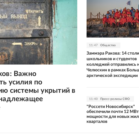
11:47
Общество
Заммэра Ракова: 14 стол
школьников и студентов
колледжей отправились 
Челюскин в рамках Боль
ков: Важно
арктической экспедиции
ть усилия по
ию системы укрытий в
 надлежащее
11:40
Пресс-релизы СФО
е
"Россети Новосибирск"
обеспечили почти 12 МВт
мощности для новых жи
кварталов