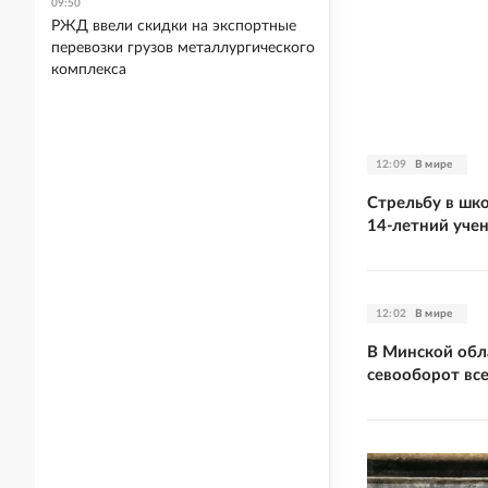
09:50
РЖД ввели скидки на экспортные
перевозки грузов металлургического
комплекса
12:09
В мире
Стрельбу в шко
14-летний уче
12:02
В мире
В Минской обл
севооборот вс