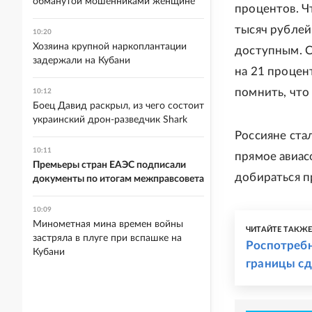
обманутой мошенниками женщине
процентов. Ч
тысяч рублей 
10:20
Хозяина крупной наркоплантации
доступным. С
задержали на Кубани
на 21 процент
помнить, что
10:12
Боец Давид раскрыл, из чего состоит
украинский дрон-разведчик Shark
Россияне ста
10:11
прямое авиас
Премьеры стран ЕАЭС подписали
добираться п
документы по итогам межправсовета
10:09
Минометная мина времен войны
ЧИТАЙТЕ ТАКЖ
застряла в плуге при вспашке на
Роспотребн
Кубани
границы сд