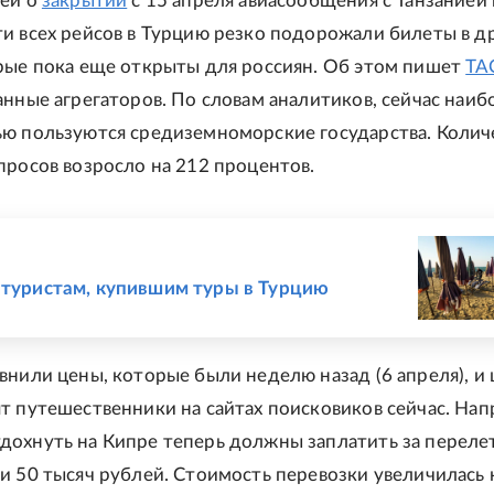
тей о
закрытии
с 15 апреля авиасообщения с Танзанией 
и всех рейсов в Турцию резко подорожали билеты в д
рые пока еще открыты для россиян. Об этом пишет
ТА
анные агрегаторов. По словам аналитиков, сейчас наи
ю пользуются средиземноморские государства. Колич
просов возросло на 212 процентов.
Е
 туристам, купившим туры в Турцию
внили цены, которые были неделю назад (6 апреля), и
т путешественники на сайтах поисковиков сейчас. Нап
охнуть на Кипре теперь должны заплатить за перелет
и 50 тысяч рублей. Стоимость перевозки увеличилась 