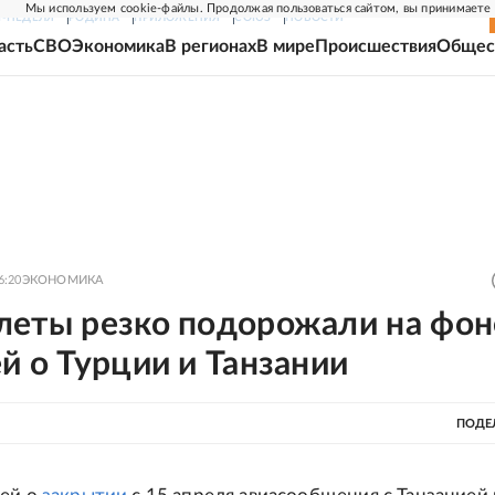
Мы используем cookie-файлы. Продолжая пользоваться сайтом, вы принимаете
Г-НЕДЕЛЯ
РОДИНА
ПРИЛОЖЕНИЯ
СОЮЗ
НОВОСТИ
асть
СВО
Экономика
В регионах
В мире
Происшествия
Общес
6:20
ЭКОНОМИКА
леты резко подорожали на фон
й о Турции и Танзании
ПОДЕ