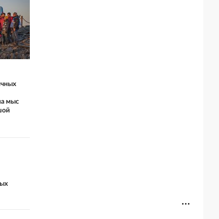
ичных
на мыс
шой
лых