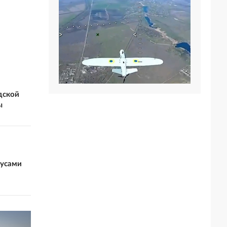
дской
ы
бусами
я