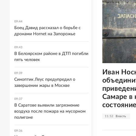
09:44
Боец Давид рассказал о борьбе с
дронами Hornet на Запорожье
09:43
В Белоярском районе в ДТП погибли
пять человек
Иван Нос
09:39
объедини
Синоптик Леус предупредил о
завершении жары в Москве
приведен
Самаре в
09:37
состояни
В Саратове выявили загрязнение
воздуха после пожара на мусорном
11:52
Власть
полигоне
09:36