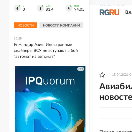
СВЕЖИЙ НОМЕР
Р
0
0.47
0.86
10:32
0
81.4
94.05
Вл
Профсоюз строителей рассказал о
давлении Европы на уральский
бизнес
НОВОСТИ
НОВОСТИ КОМПАНИЙ
10:29
Командир Азия: Иностранные
снайперы ВСУ не вступают в бой
"автомат на автомат"
15.04.2021 0
Авиаби
новосте