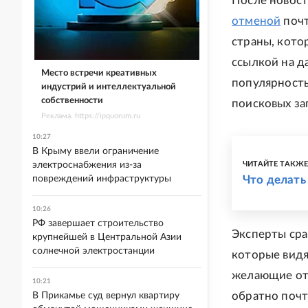
После новос
отменой
почт
страны, кото
ссылкой на д
Место встречи креативных
популярность
индустрий и интеллектуальной
собственности
поисковых за
Реклама. https://ipquorum.ru
10:27
В Крыму ввели ограничение
электроснабжения из-за
ЧИТАЙТЕ ТАКЖ
повреждений инфраструктуры
Что делать
10:26
РФ завершает строительство
Эксперты сра
крупнейшей в Центральной Азии
солнечной электростанции
которые видя
желающие отд
10:21
обратно почт
В Прикамье суд вернул квартиру