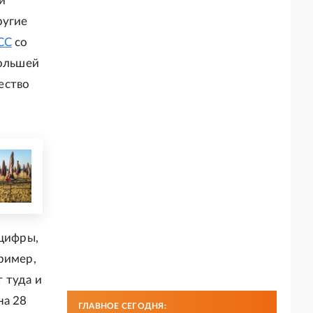
и
ругие
СС
со
большей
ество
 цифры,
ример,
 туда и
на 28
ГЛАВНОЕ СЕГОДНЯ: