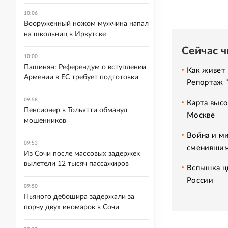
10:06
Вооруженный ножом мужчина напал
на школьниц в Иркутске
Сейчас 
10:00
Пашинян: Референдум о вступлении
Как живет 
Армении в ЕС требует подготовки
Репортаж 
09:58
Карта высо
Пенсионер в Тольятти обманул
Москве
мошенников
Война и ми
09:53
сменившим
Из Сочи после массовых задержек
вылетели 12 тысяч пассажиров
Вспышка ци
России
09:50
Пьяного дебошира задержали за
порчу двух иномарок в Сочи