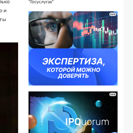
лько
"Госуслугах"
о и
 ты