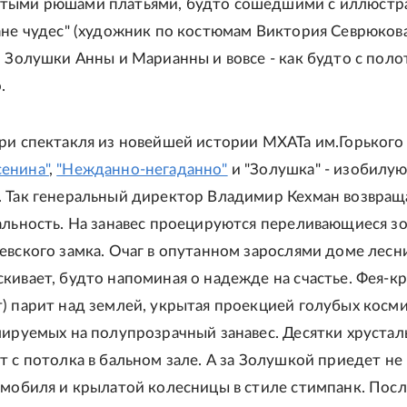
тыми рюшами платьями, будто сошедшими с иллюстр
ане чудес" (художник по костюмам Виктория Севрюкова
р Золушки Анны и Марианны и вовсе - как будто с поло
.
ри спектакля из новейшей истории МХАТа им.Горького 
енина"
,
"Нежданно-негаданно"
и "Золушка" - изобилу
 Так генеральный директор Владимир Кехман возвращ
альность. На занавес проецируются переливающиеся з
евского замка. Очаг в опутанном зарослями доме лесн
кивает, будто напоминая о надежде на счастье. Фея-к
) парит над землей, укрытая проекцией голубых косм
лируемых на полупрозрачный занавес. Десятки хрустал
т с потолка в бальном зале. А за Золушкой приедет не 
омобиля и крылатой колесницы в стиле стимпанк. Посл