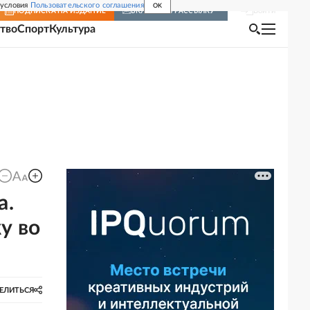
 условия
Пользовательского соглашения
OK
Войти
ПОДПИСКА
НА ИЗДАНИЕ
ВКЛЮЧИТЬ РАССЫЛКУ
тво
Спорт
Культура
а.
у во
ЕЛИТЬСЯ