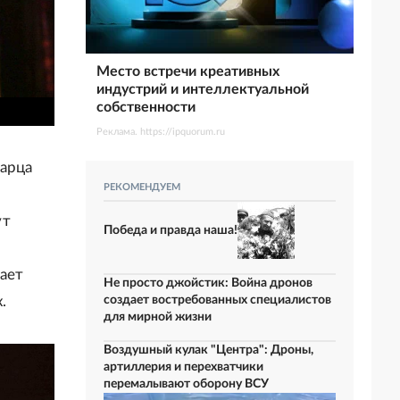
Место встречи креативных
индустрий и интеллектуальной
собственности
Реклама. https://ipquorum.ru
варца
РЕКОМЕНДУЕМ
ут
Победа и правда наша!
вает
Не просто джойстик: Война дронов
.
создает востребованных специалистов
для мирной жизни
Воздушный кулак "Центра": Дроны,
артиллерия и перехватчики
перемалывают оборону ВСУ