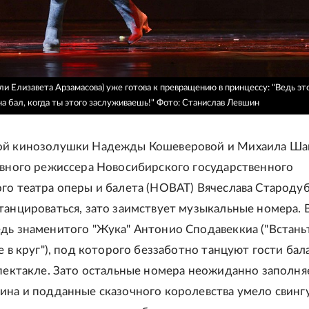
ли Елизавета Арзамасова) уже готова к превращению в принцессу: "Ведь эт
на бал, когда ты этого заслуживаешь!"
Фото: Станислав Левшин
ой кинозолушки Надежды Кошеверовой и Михаила Ша
авного режиссера Новосибирского государственного
го театра оперы и балета (НОВАТ) Вячеслава Староду
танцироваться, зато заимствует музыкальные номера. 
дь знаменитого "Жука" Антонио Сподавеккиа ("Встань
е в круг"), под которого беззаботно танцуют гости бала
спектакле. Зато остальные номера неожиданно заполня
ина и подданные сказочного королевства умело свинг