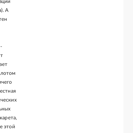
аций
). А
тен
-
ют
ает
олотом
ичего
рестная
ических
ьных
карета,
е этой