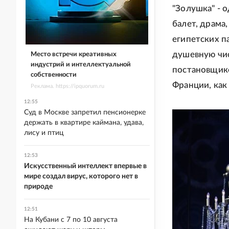
"Золушка" - 
балет, драма,
египетских п
душевную чис
Место встречи креативных
индустрий и интеллектуальной
постановщико
собственности
Франции, как
Реклама. https://ipquorum.ru
12:55
Суд в Москве запретил пенсионерке
держать в квартире каймана, удава,
лису и птиц
12:53
Искусственный интеллект впервые в
мире создал вирус, которого нет в
природе
12:51
На Кубани с 7 по 10 августа