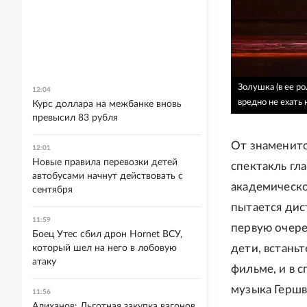
Золушка (в ее ро
12:04
вредно не ехать 
Курс доллара на межбанке вновь
превысил 83 рубля
От знаменит
12:01
Новые правила перевозки детей
спектакль гл
автобусами начнут действовать с
академическо
сентября
пытается дис
11:59
первую очере
Боец Утес сбил дрон Hornet ВСУ,
дети, встаньт
который шел на него в лобовую
атаку
фильме, и в 
музыка Гершв
11:56
Алиханов: Льготная закупка вагонов