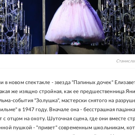
Станисла
ли в новом спектакле - звезда "Папиных дочек" Елизаве
такая же изящно стройная, как ее предшественница Ян
ьма-события "Золушка", мастерски снятого на разру
ильме" в 1947 году. Вначале она - бесстрашная пацанка
т с отцом на охоту. Шуточная сцена, где они вместе с
нной пушкой - "привет" современным школьникам, ко