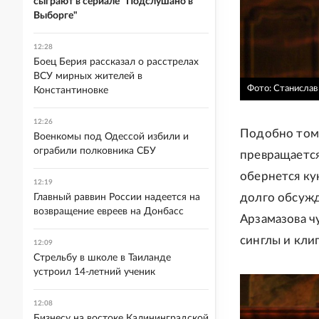
сыграют в сериале "Подслушано в
Выборге"
12:28
Боец Берия рассказал о расстрелах
ВСУ мирных жителей в
Фото: Станисла
Константиновке
12:26
Подобно тому
Военкомы под Одессой избили и
ограбили полковника СБУ
превращается
обернется ку
12:19
долго обсужд
Главный раввин России надеется на
возвращение евреев на Донбасс
Арзамазова ч
синглы и кли
12:09
Стрельбу в школе в Таиланде
устроил 14-летний ученик
12:08
Бизнесу на востоке Калининградской