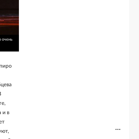
о очень
пиро
бцева
В
те,
 и в
ет
уют,