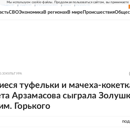
Мы используем cookie-файлы. Продолжая пользоваться сайтом, вы принимаете
Г-НЕДЕЛЯ
РОДИНА
ПРИЛОЖЕНИЯ
СОЮЗ
НОВОСТИ
асть
СВО
Экономика
В регионах
В мире
Происшествия
Общес
5:30
КУЛЬТУРА
еся туфельки и мачеха-кокетк
та Арзамасова сыграла Золушк
м. Горького
ПОД