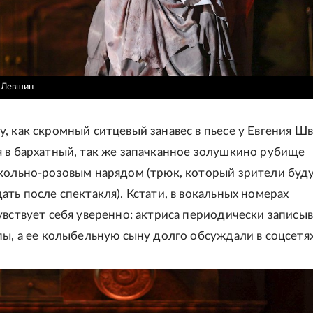
в Левшин
, как скромный ситцевый занавес в пьесе у Евгения Ш
 в бархатный, так же запачканное золушкино рубище
кольно-розовым нарядом (трюк, который зрители буд
ать после спектакля). Кстати, в вокальных номерах
увствует себя уверенно: актриса периодически записы
пы, а ее колыбельную сыну долго обсуждали в соцсетях