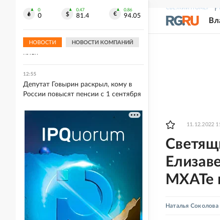
укуса гадюки
СВЕЖИЙ НОМЕР
Р
0
0.47
0.86
0
81.4
94.05
Вл
12:56
В Анискино солдаты ВСУ из числа
экс-заключенных сразу сдавались в
НОВОСТИ
НОВОСТИ КОМПАНИЙ
плен
12:55
Депутат Говырин раскрыл, кому в
России повысят пенсии с 1 сентября
11.12.2022 1
Светящи
Елизаве
МХАТе и
Наталья Соколова