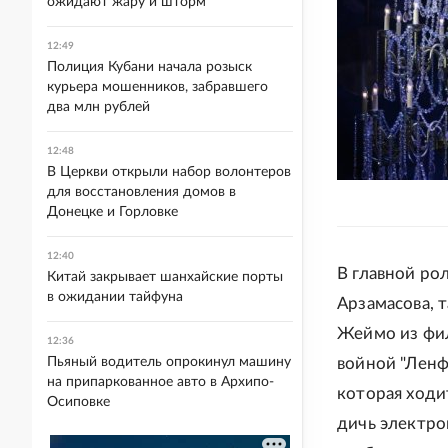
ожидают жару и шторм
12:49
Полиция Кубани начала розыск
курьера мошенников, забравшего
два млн рублей
12:48
В Церкви открыли набор волонтеров
для восстановления домов в
Донецке и Горловке
12:40
В главной ро
Китай закрывает шанхайские порты
в ожидании тайфуна
Арзамасова, 
Жеймо из фил
12:36
Пьяный водитель опрокинул машину
войной "Ленф
на припаркованное авто в Архипо-
которая ходи
Осиповке
дичь электро