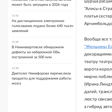
шурша расши
может быть запущена в 2026 году
"Алисы в Стр
платья сесте
11:56
На дистанционное электронное
Арчимбольдо
голосование подано более 640 тысяч
заявлений
Вообще все т
11:38
"Женщины Ес
В Нижневартовске обнаружили
дефекты на набережной Оби,
декорациями.
построенной за 500 млн
театру театр
11:38
ворота корол
Диетолог Никифорова перечислила
мирно поблес
продукты для поддержания работы
мозга
(Ирина Линдт
далей, транс
люстр свисаю
а гибрид авт