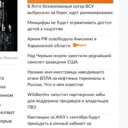
В Ялте безэкипажный катер ВСУ
выбросило на берег, идет разминирование
Минцифры не будет ограничивать доступ
детей к соцсетям
Армия РФ освободила Анискино в
Видео
Харьковской области
Над Черным морем заметили редчайший
в Левшин
самолет-разведчик США
Названо имя иностранца, наводившего
та
атаки БПЛА на нефтяные терминалы в
России. Что о нем известно
ина
Wildberries запустит партнерские хабы
шенном
для поддержки продавцов и владельцев
,
ПВЗ
треляют
Квитанции за ЖКУ с сентября будут
торые
приходить в личный кабинет на