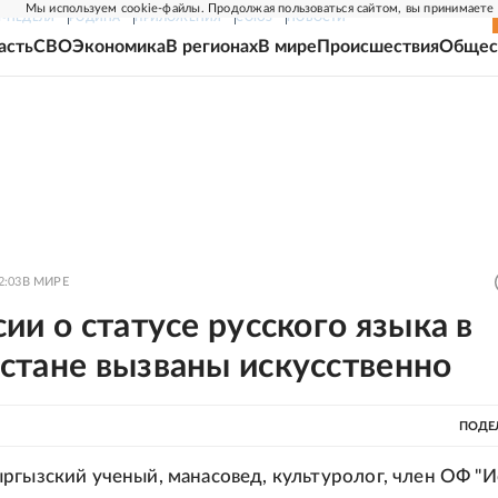
Мы используем cookie-файлы. Продолжая пользоваться сайтом, вы принимаете
Г-НЕДЕЛЯ
РОДИНА
ПРИЛОЖЕНИЯ
СОЮЗ
НОВОСТИ
асть
СВО
Экономика
В регионах
В мире
Происшествия
Общес
2:03
В МИРЕ
ии о статусе русского языка в
стане вызваны искусственно
ПОДЕ
ргызский ученый, манасовед, культуролог, член ОФ "И