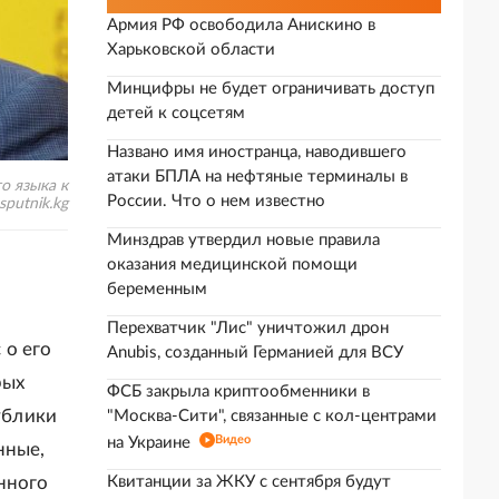
Армия РФ освободила Анискино в
Харьковской области
Минцифры не будет ограничивать доступ
детей к соцсетям
Названо имя иностранца, наводившего
атаки БПЛА на нефтяные терминалы в
о языка к
России. Что о нем известно
putnik.kg
Минздрав утвердил новые правила
оказания медицинской помощи
беременным
Перехватчик "Лис" уничтожил дрон
 о его
Anubis, созданный Германией для ВСУ
рых
ФСБ закрыла криптообменники в
ублики
"Москва-Сити", связанные с кол-центрами
Видео
на Украине
нные,
нного
Квитанции за ЖКУ с сентября будут