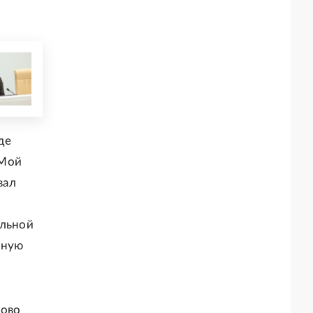
де
 Мой
вал
ольной
мную
ково