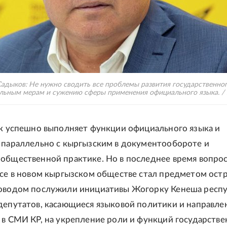
Садыков: Не нужно сводить все проблемы развития государственног
льным мерам и сужению сферы применения официального языка. / s
ык успешно выполняет функции официального языка и
 параллельно с кыргызским в документообороте и
общественной практике. Но в последнее время вопрос
усе в новом кыргызском обществе стал предметом ост
Поводом послужили инициативы Жогорку Кенеша респ
депутатов, касающиеся языковой политики и направле
 в СМИ КР, на укрепление роли и функций государстве