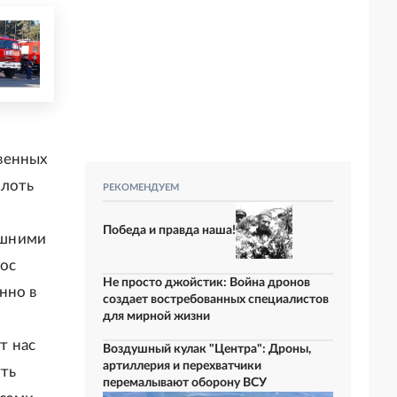
венных
плоть
РЕКОМЕНДУЕМ
Победа и правда наша!
ешними
ос
Не просто джойстик: Война дронов
нно в
создает востребованных специалистов
для мирной жизни
т нас
Воздушный кулак "Центра": Дроны,
артиллерия и перехватчики
уть
перемалывают оборону ВСУ