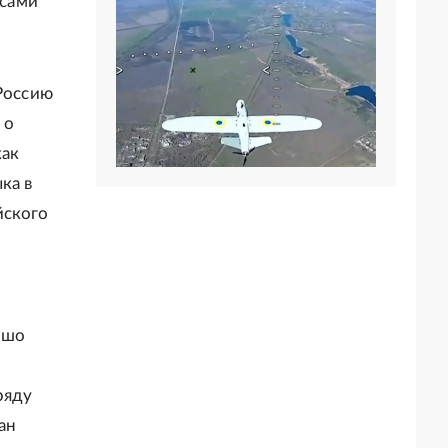
 сами
 Россию
 о
как
ка в
йского
ошо
ряду
ан