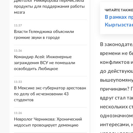
Диетолог Никифорова перечислила
продукты для поддержания работы
ЧИТАЙТЕ ТАКЖ
мозга
В рамках п
Кыргызстан
11:37
Власти Геленджика объяснили
громкие звуки в городе
В законодате
11:36
времени не б
Командир Асей: Инженерные
конфликтов и
заграждения ВСУ не помешали
освободить Любицкое
до действующ
вышеупомяну
11:33
В Мексике экс-губернатор арестован
причинами? П
по делу об исчезновении 43
вдруг стал т
студентов
нескольких с
11:26
однозначному
Невролог Черникова: Хронический
интересами, 
недосып провоцирует деменцию