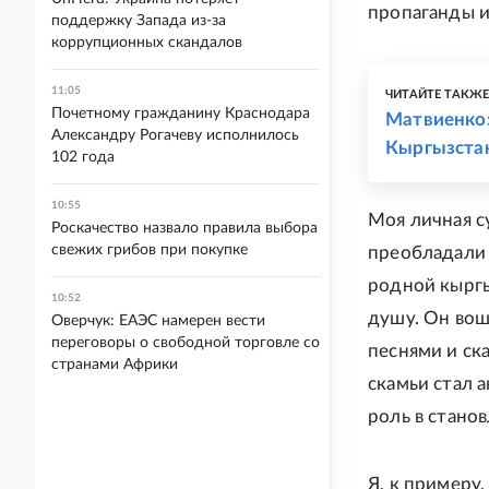
пропаганды и
поддержку Запада из-за
коррупционных скандалов
11:05
ЧИТАЙТЕ ТАКЖ
Почетному гражданину Краснодара
Матвиенко:
Александру Рогачеву исполнилось
Кыргызстан
102 года
10:55
Моя личная су
Роскачество назвало правила выбора
свежих грибов при покупке
преобладали 
родной кыргы
10:52
душу. Он вош
Оверчук: ЕАЭС намерен вести
переговоры о свободной торговле со
песнями и ск
странами Африки
скамьи стал 
роль в стано
Я, к примеру