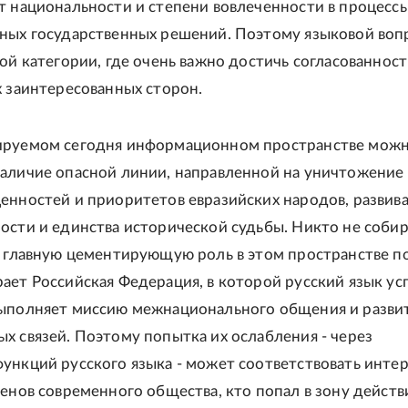
т национальности и степени вовлеченности в процесс
ных государственных решений. Поэтому языковой воп
ой категории, где очень важно достичь согласованност
х заинтересованных сторон.
ируемом сегодня информационном пространстве мож
аличие опасной линии, направленной на уничтожение
енностей и приоритетов евразийских народов, развив
ости и единства исторической судьбы. Никто не собир
о главную цементирующую роль в этом пространстве п
ает Российская Федерация, в которой русский язык у
ыполняет миссию межнационального общения и разви
х связей. Поэтому попытка их ослабления - через
ункций русского языка - может соответствовать инте
ленов современного общества, кто попал в зону действ