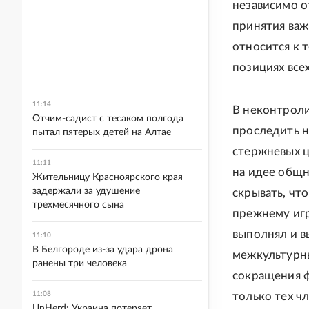
независимо о
принятия важ
относится к т
позициях все
11:14
В неконтрол
Отчим-садист с тесаком полгода
проследить н
пытал пятерых детей на Алтае
стержневых ц
11:11
на идее общн
Жительницу Красноярского края
задержали за удушение
скрывать, чт
трехмесячного сына
прежнему игр
выполнял и в
11:10
В Белгороде из-за удара дрона
межкультурны
ранены три человека
сокращения ф
11:08
только тех ч
UnHerd: Украина потеряет