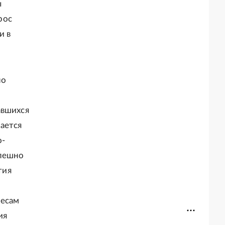
ы
рос
и в
но
авшихся
ается
о-
спешно
тия
ресам
ия