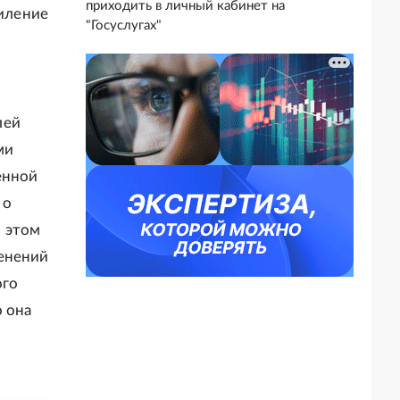
приходить в личный кабинет на
силение
"Госуслугах"
лей
ми
енной
 о
и этом
менений
ого
 она