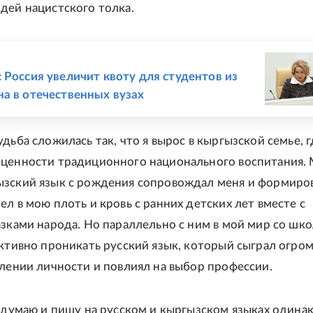
дей нацистского толка.
Е
 Россия увеличит квоту для студентов из
а в отечественных вузах
дьба сложилась так, что я вырос в кыргызской семье, г
ценности традиционного национального воспитания.
зский язык с рождения сопровождал меня и формиро
ел в мою плоть и кровь с ранних детских лет вместе с
азками народа. Но параллельно с ним в мой мир со шк
активно проникать русский язык, который сыграл огро
влении личности и повлиял на выбор профессии.
, думаю и пишу на русском и кыргызском языках одина