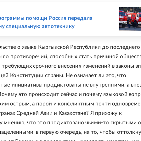
Е
рограммы помощи Россия передала
у специальную автотехнику
льстве о языке Кыргызской Республики до последнего
ыло противоречий, способных стать причиной общест
 требующих срочного внесения изменений в законы в
ей Конституции страны. Не означает ли это, что
тые инициативы продиктованы не внутренними, а вн
очему это происходит сейчас и почему языковой вопр
аким острым, а порой и конфликтным почти одновреме
транах Средней Азии и Казахстане? Я прихожу к
 мнению, что это продиктовано чьими-то скрытыми о
нацеленными, в первую очередь, на то, чтобы оттолкн