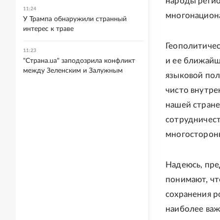
народы регион
11:24
многонациона
У Трампа обнаружили странный
интерес к траве
Геополитичес
11:23
и ее ближайш
"Страна.ua" заподозрила конфликт
между Зеленским и Залужным
языковой пол
чисто внутре
нашей стране
сотрудничест
многосторонн
Надеюсь, пре
понимают, ч
сохранения р
наиболее важ