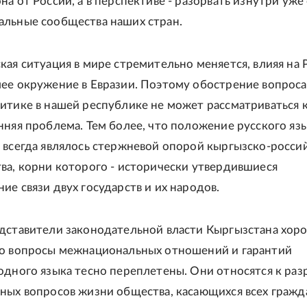
а от России, а в перспективе - разорвать изнутри уже
льные сообщества наших стран.
кая ситуация в мире стремительно меняется, влияя на
ее окружение в Евразии. Поэтому обострение вопроса
итике в нашей республике не может рассматриваться 
нняя проблема. Тем более, что положение русского язы
 всегда являлось стержневой опорой кыргызско-росси
ва, корни которого - исторически утвердившиеся
ие связи двух государств и их народов.
дставители законодательной власти Кыргызстана хор
то вопросы межнациональных отношений и гарантий
одного языка тесно переплетены. Они относятся к раз
ных вопросов жизни общества, касающихся всех гражд