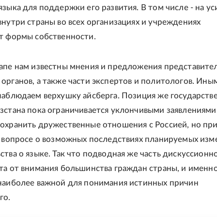
языка для поддержки его развития. В том числе - на у
внутри страны во всех организациях и учреждениях
т формы собственности.
апе нам известны мнения и предложения представите
органов, а также части экспертов и политологов. Ины
наблюдаем верхушку айсберга. Позиция же государств
зстана пока ограничивается уклончивыми заявлениями
охранить дружественные отношения с Россией, но пр
в вопросе о возможных последствиях планируемых из
ства о языке. Так что подводная же часть дискуссионн
та от внимания большинства граждан страны, и именно
наиболее важной для понимания истинных причин
го.