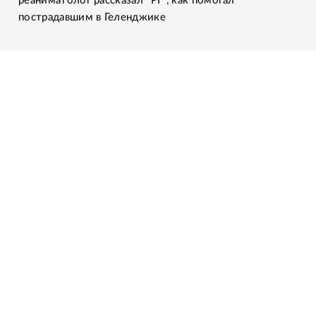
реаниматолог рассказал "РГ", как помогал
пострадавшим в Геленджике