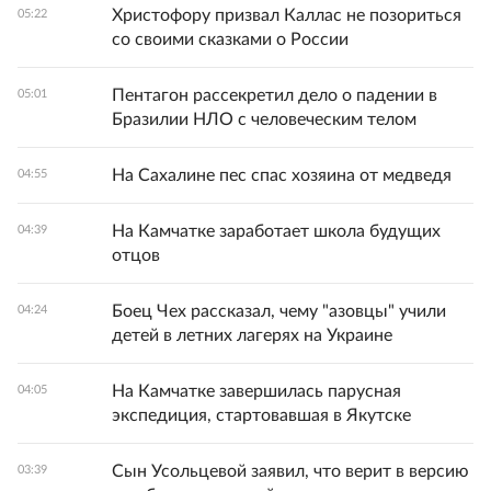
Христофору призвал Каллас не позориться
05:22
со своими сказками о России
Пентагон рассекретил дело о падении в
05:01
Бразилии НЛО с человеческим телом
На Сахалине пес спас хозяина от медведя
04:55
На Камчатке заработает школа будущих
04:39
отцов
Боец Чех рассказал, чему "азовцы" учили
04:24
детей в летних лагерях на Украине
На Камчатке завершилась парусная
04:05
экспедиция, стартовавшая в Якутске
Сын Усольцевой заявил, что верит в версию
03:39