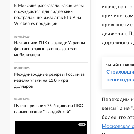
В Минфине рассказали, какие меры
иначе, как г
обсуждаются для поддержки
причине: сам
пострадавших из-за атак БПЛА на
Wildberries продавцов
превышение 
движения. Пр
06.08.2026
дорожного д
Начальники ТЦК на западе Украины
фиктивно завышали показатели
мобилизации
ЧИТАЙТЕ ТАКЖ
06.08.2026
Страховщик
Международные резервы России за
пешеходов
неделю упали на 11,8 млрд
долларов
Переходим к 
06.08.2026
Путин присвоил 76-й дивизии ПВО
кейсы", а не
наименование "гвардейской"
более что эт
Московская 