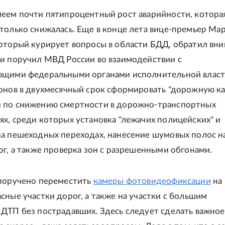
меем почти пятипроцентный рост аварийности, котора
только снижалась. Еще в конце лета вице-премьер Ма
который курирует вопросы в области БДД, обратил вн
 и поручил МВД России во взаимодействии с
ющими федеральными органами исполнительной власт
онов в двухмесячный срок сформировать "дорожную ка
 по снижению смертности в дорожно-транспортных
х, среди которых установка "лежачих полицейских" и
на пешеходных переходах, нанесение шумовых полос н
ог, а также проверка зон с разрешенными обгонами.
 поручено переместить
камеры фотовидеофиксации
на
сные участки дорог, а также на участки с большим
ДТП без пострадавших. Здесь следует сделать важное