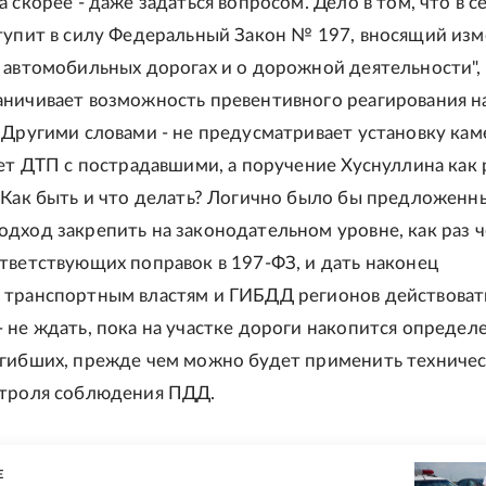
а скорее - даже задаться вопросом. Дело в том, что в с
тупит в силу Федеральный Закон № 197, вносящий из
 автомобильных дорогах и о дорожной деятельности",
аничивает возможность превентивного реагирования н
 Другими словами - не предусматривает установку кам
нет ДТП с пострадавшими, а поручение Хуснуллина как 
 Как быть и что делать? Логично было бы предложенн
дход закрепить на законодательном уровне, как раз 
тветствующих поправок в 197-ФЗ, и дать наконец
 транспортным властям и ГИБДД регионов действоват
 не ждать, пока на участке дороги накопится определ
огибших, прежде чем можно будет применить техниче
нтроля соблюдения ПДД.
Е