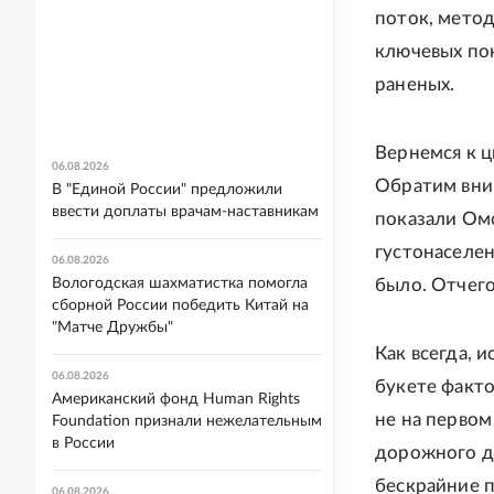
поток, метод
ключевых пок
раненых.
Вернемся к ц
06.08.2026
Обратим вни
В "Единой России" предложили
ввести доплаты врачам-наставникам
показали Омс
густонаселе
06.08.2026
Вологодская шахматистка помогла
было. Отчего
сборной России победить Китай на
"Матче Дружбы"
Как всегда, 
06.08.2026
букете факто
Американский фонд Human Rights
не на первом
Foundation признали нежелательным
в России
дорожного дв
бескрайние 
06.08.2026