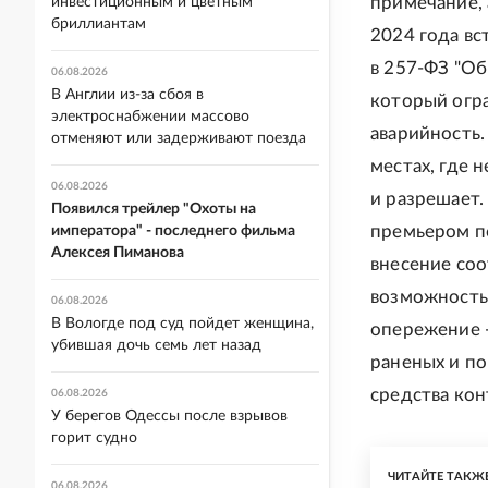
примечание, 
инвестиционным и цветным
бриллиантам
2024 года вс
в 257-ФЗ "Об
06.08.2026
В Англии из-за сбоя в
который огр
электроснабжении массово
аварийность.
отменяют или задерживают поезда
местах, где 
06.08.2026
и разрешает.
Появился трейлер "Охоты на
премьером по
императора" - последнего фильма
Алексея Пиманова
внесение соо
возможность
06.08.2026
В Вологде под суд пойдет женщина,
опережение -
убившая дочь семь лет назад
раненых и п
средства ко
06.08.2026
У берегов Одессы после взрывов
горит судно
ЧИТАЙТЕ ТАКЖ
06.08.2026