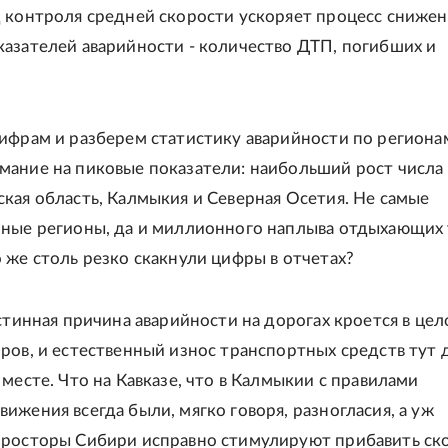
 контроля средней скорости ускоряет процесс снижен
азателей аварийности - количество ДТП, погибших и
ифрам и разберем статистику аварийности по региона
мание на пиковые показатели: наибольший рост числа
кая область, Калмыкия и Северная Осетия. Не самые
нные регионы, да и миллионного наплыва отдыхающих 
 же столь резко скакнули цифры в отчетах?
истинная причина аварийности на дорогах кроется в це
ров, и естественный износ транспортных средств тут 
 месте. Что на Кавказе, что в Калмыкии с правилами
ижения всегда были, мягко говоря, разногласия, а уж
просторы Сибири исправно стимулируют прибавить ско