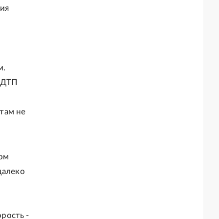
ия
м.
 ДТП
там не
лом
далеко
рость -