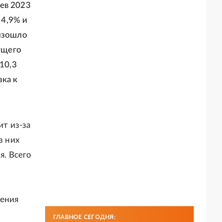
ев 2023
 4,9% и
оизошло
ущего
10,3
зка к
т из-за
з них
. Всего
жения
ГЛАВНОЕ СЕГОДНЯ: