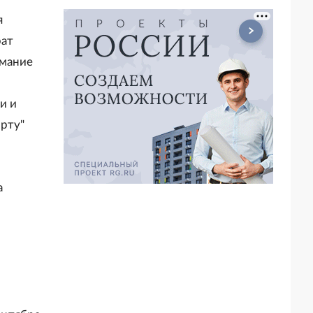
я
рат
имание
и и
рту"
а