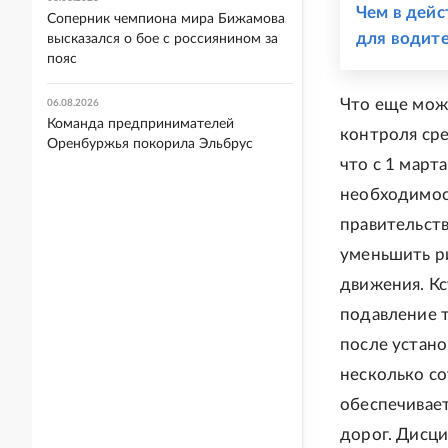
Чем в дейс
Соперник чемпиона мира Бижамова
для водит
высказался о бое с россиянином за
пояс
Что еще мож
06.08.2026
Команда предпринимателей
контроля сре
Оренбуржья покорила Эльбрус
что с 1 март
необходимос
правительств
уменьшить р
движения. Кс
подавление 
после устано
несколько со
обеспечивае
дорог. Дисц