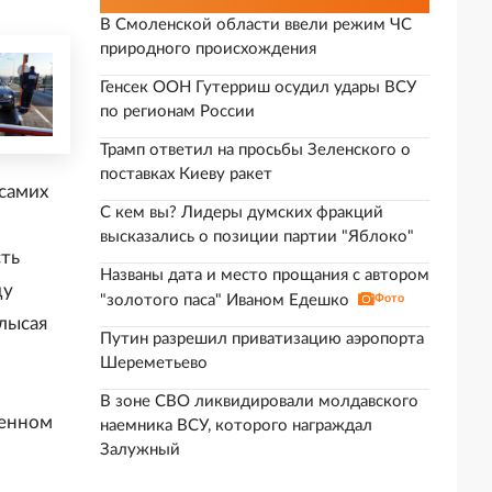
В Смоленской области ввели режим ЧС
природного происхождения
Генсек ООН Гутерриш осудил удары ВСУ
по регионам России
Трамп ответил на просьбы Зеленского о
поставках Киеву ракет
самих
С кем вы? Лидеры думских фракций
высказались о позиции партии "Яблоко"
сть
Названы дата и место прощания с автором
ду
"золотого паса" Иваном Едешко
Фото
лысая
Путин разрешил приватизацию аэропорта
е
Шереметьево
В зоне СВО ликвидировали молдавского
венном
наемника ВСУ, которого награждал
Залужный