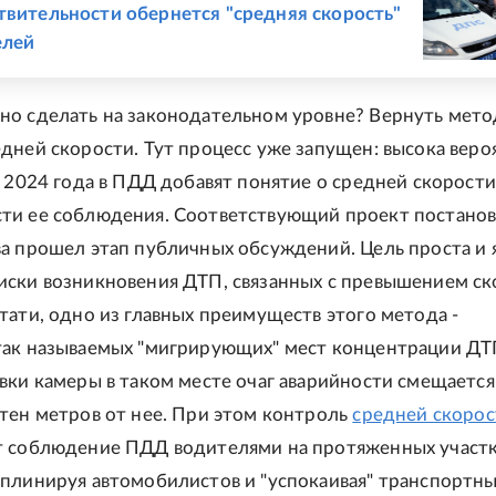
твительности обернется "средняя скорость"
елей
но сделать на законодательном уровне? Вернуть мето
дней скорости. Тут процесс уже запущен: высока веро
а 2024 года в ПДД добавят понятие о средней скорости
ти ее соблюдения. Соответствующий проект постано
а прошел этап публичных обсуждений. Цель проста и я
иски возникновения ДТП, связанных с превышением ск
тати, одно из главных преимуществ этого метода -
так называемых "мигрирующих" мест концентрации ДТП
вки камеры в таком месте очаг аварийности смещается
тен метров от нее. При этом контроль
средней скорос
т соблюдение ПДД водителями на протяженных участ
иплинируя автомобилистов и "успокаивая" транспортн