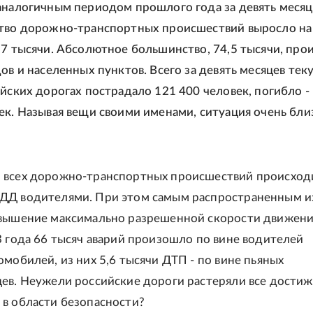
аналогичным периодом прошлого года за девять месяц
тво дорожно-транспортных происшествий выросло на
,7 тысячи. Абсолютное большинство, 74,5 тысячи, пр
дов и населенных пунктов. Всего за девять месяцев тек
ийских дорогах пострадало 121 400 человек, погибло - 
ек. Называя вещи своими именами, ситуация очень бли
 всех дорожно-транспортных происшествий происходи
ДД водителями. При этом самым распространенным и
евышение максимально разрешенной скорости движения
3 года 66 тысяч аварий произошло по вине водителей
омобилей, из них 5,6 тысячи ДТП - по вине пьяных
ев. Неужели российские дороги растеряли все дости
в области безопасности?