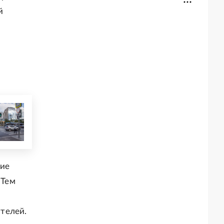
й
чие
 Тем
телей.