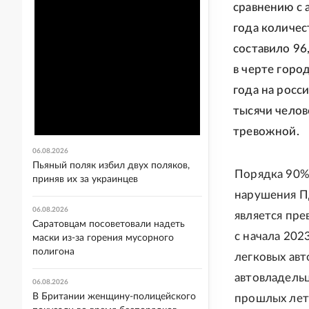
сравнению с 
года количес
составило 96
в черте горо
года на росс
тысячи челов
тревожной.
06.08.2026
Пьяный поляк избил двух поляков,
Порядка 90%
приняв их за украинцев
нарушения П
06.08.2026
является пр
Саратовцам посоветовали надеть
с начала 202
маски из-за горения мусорного
полигона
легковых авт
автовладельц
06.08.2026
В Британии женщину-полицейского
прошлых лет 