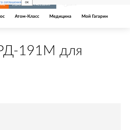
го соглашения
OK
Войти
НИЕ
ВКЛЮЧИТЬ РАССЫЛКУ
ос
Атом-Класс
Медицина
Мой Гагарин
 РД-191М для