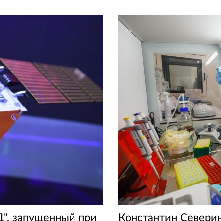
Д", запущенный при
Константин Северин