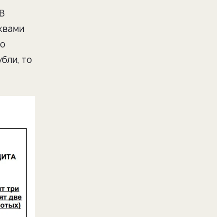
"В
квами
го
бли, то