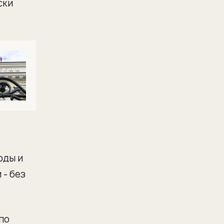
ски
оды и
 - без
по