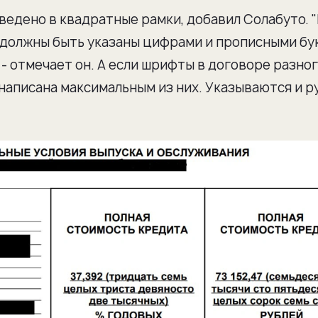
едено в квадратные рамки, добавил Солабуто. 
е должны быть указаны цифрами и прописными бу
 - отмечает он. А если шрифты в договоре разно
написана максимальным из них. Указываются и ру