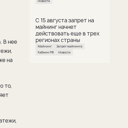
Новости
С 15 августа запрет на
майнинг начнет
действовать еще в трех
регионах страны
. В нее
майнинг
Запрет майнинга
тежи,
Кабмин РФ
Новости
же на
о то,
няет
атежи,