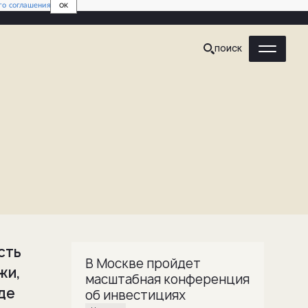
го соглашения
OK
ПОИСК
сть
В Москве пройдет
жи,
масштабная конференция
где
об инвестициях