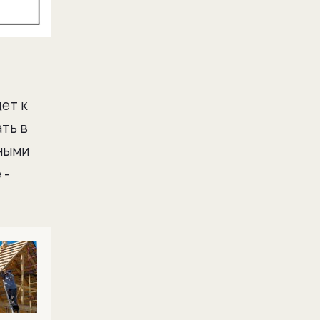
дет к
ать в
ьными
 -