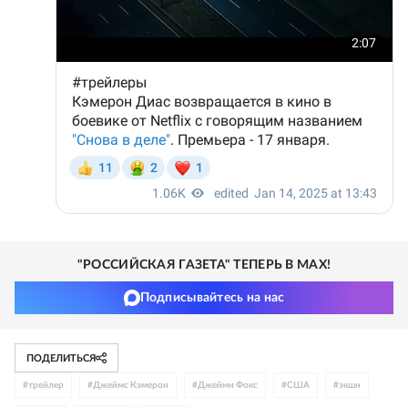
"РОССИЙСКАЯ ГАЗЕТА" ТЕПЕРЬ В MAX!
Подписывайтесь на нас
ПОДЕЛИТЬСЯ
#
трейлер
#
Джеймс Кэмерон
#
Джейми Фокс
#
США
#
экшн