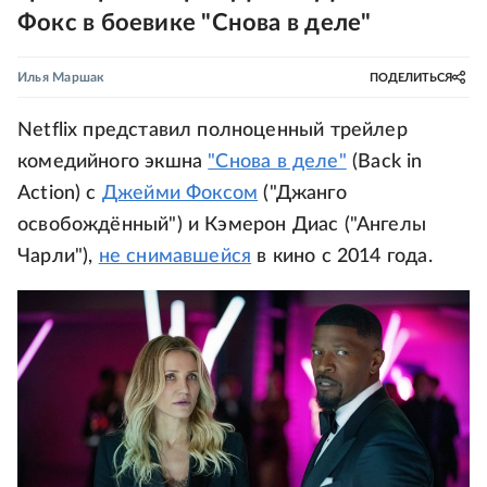
Фокс в боевике "Снова в деле"
Илья Маршак
ПОДЕЛИТЬСЯ
Netflix представил полноценный трейлер
комедийного экшна
"Снова в деле"
(Back in
Action) с
Джейми Фоксом
("Джанго
освобождённый") и Кэмерон Диас ("Ангелы
Чарли"),
не снимавшейся
в кино с 2014 года.