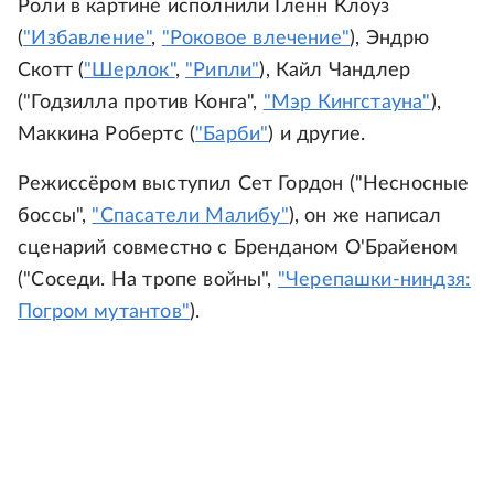
Роли в картине исполнили Гленн Клоуз
(
"Избавление"
,
"Роковое влечение"
), Эндрю
Скотт (
"Шерлок"
,
"Рипли"
), Кайл Чандлер
("Годзилла против Конга",
"Мэр Кингстауна"
),
Маккина Робертс (
"Барби"
) и другие.
Режиссёром выступил Сет Гордон ("Несносные
боссы",
"Спасатели Малибу"
), он же написал
сценарий совместно с Бренданом О'Брайеном
("Соседи. На тропе войны",
"Черепашки-ниндзя:
Погром мутантов"
).