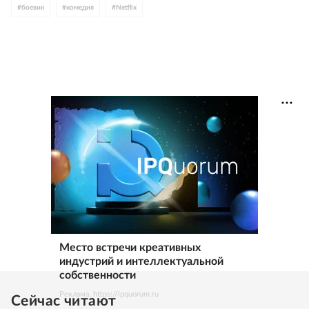
#
боевик
#
комедия
#
Netflix
Место встречи креативных
индустрий и интеллектуальной
собственности
Реклама. https://ipquorum.ru
Сейчас читают