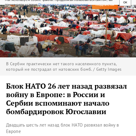
OK
принимаете условия
Пользовательского соглашения
СВЕЖИЙ НОМЕР
ПОДПИСКА
В Сербии практически нет такого населенного пункта,
который не пострадал от натовских бомб. / Getty Images
Блок НАТО 26 лет назад развязал
войну в Европе: в России и
Сербии вспоминают начало
бомбардировок Югославии
Двадцать шесть лет назад блок НАТО развязал войну в
Европе