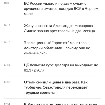
ВС России ударили по двум судам с
18:30
оружием и имуществом для ВСУ в Черном
море
Жену иноагента Александра Невзорова
18:18
Лидию заочно арестовали на два месяца
Эволюционный "просчет" монстров
18:10
доистории объяснили - почему они не
уменьшились
ЦБ повысил курс доллара на выходные до
17:55
82,17 рубля
Отели снизили цены в два раза. Как
17:54
турбизнес Севастополя переживает
трудные времена
В России зарегистрировали тест-систему
17:51