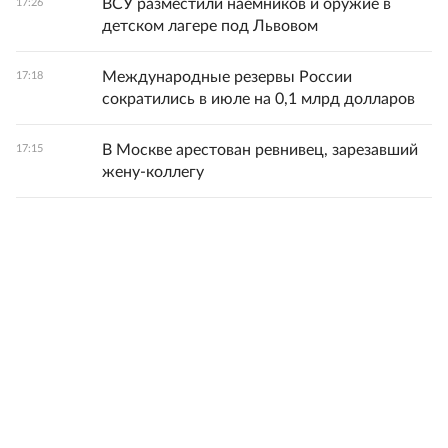
ВСУ разместили наемников и оружие в
17:26
детском лагере под Львовом
Международные резервы России
17:18
сократились в июле на 0,1 млрд долларов
В Москве арестован ревнивец, зарезавший
17:15
жену-коллегу
Ахмату Кадырову присвоили звание Героя
17:12
Чечни
Производство вина в России за семь
17:12
месяцев упало почти на 12%
Хинштейн предупредил о замаскированных
17:06
взрывных устройствах
Зеленский признал тяжелое положение ВСУ
17:03