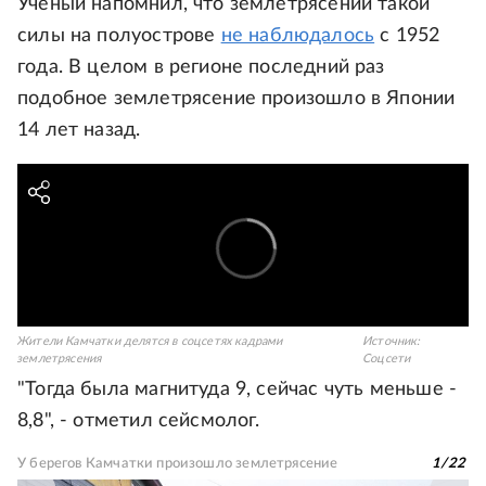
Ученый напомнил, что землетрясений такой
силы на полуострове
не наблюдалось
с 1952
года. В целом в регионе последний раз
подобное землетрясение произошло в Японии
14 лет назад.
Жители Камчатки делятся в соцсетях кадрами
Источник:
землетрясения
Соцсети
"Тогда была магнитуда 9, сейчас чуть меньше -
8,8", - отметил сейсмолог.
У берегов Камчатки произошло землетрясение
1
/
22