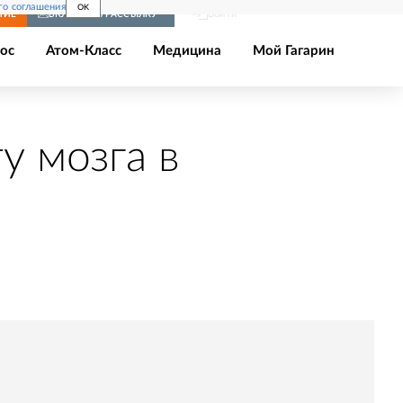
го соглашения
OK
Войти
НИЕ
ВКЛЮЧИТЬ РАССЫЛКУ
ос
Атом-Класс
Медицина
Мой Гагарин
у мозга в