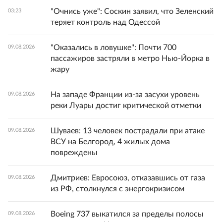
"Очнись уже": Соскин заявил, что Зеленский
03:23
теряет контроль над Одессой
"Оказались в ловушке": Почти 700
09.08.2026
пассажиров застряли в метро Нью-Йорка в
жару
На западе Франции из-за засухи уровень
09.08.2026
реки Луары достиг критической отметки
Шуваев: 13 человек пострадали при атаке
09.08.2026
ВСУ на Белгород, 4 жилых дома
повреждены
Дмитриев: Евросоюз, отказавшись от газа
09.08.2026
из РФ, столкнулся с энергокризисом
Boeing 737 выкатился за пределы полосы
09.08.2026