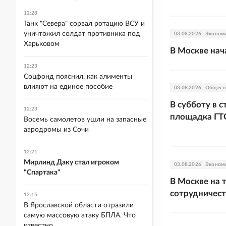
12:28
Танк "Севера" сорвал ротацию ВСУ и
уничтожил солдат противника под
03.08.2026
Эконом
Харьковом
В Москве на
12:23
Соцфонд пояснил, как алименты
влияют на единое пособие
03.08.2026
Общест
В субботу в 
12:23
площадка ГТ
Восемь самолетов ушли на запасные
аэродромы из Сочи
12:21
Мирлинд Даку стал игроком
03.08.2026
Эконом
"Спартака"
В Москве на 
сотрудничест
12:15
В Ярославской области отразили
самую массовую атаку БПЛА. Что
известно