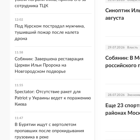
31.07.2026
Общест
сотрудника ТЦК
Синоптик Иль
августа
12:02
Под Курском пострадал мужчина,
тушивший пожар после налета
дрона
29.07.2026
Власть
11:58
Собянин: В М
Собянин: Завершена реставрация
российского 
Церкви Ильи Пророка на
Новгородском подворье
11:55
Spectator: Отсутствие ракет для
28.07.2026
Эконом
Patriot у Украины ведет к поражению
Киева
Еще 23 спор
районах Моск
11:47
В Бурятии ищут с вертолетом
пропавших после опрокидывания
грузовика в реке