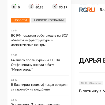
СВЕЖИЙ НОМЕР
Р
0
-0.2
-0.4
12:54
0
80.92
93.19
Вл
На площадке АНО "Цифровая
экономика" обсудили подзаконные
акты по ИИ
НОВОСТИ
НОВОСТИ КОМПАНИЙ
12:44
ВС РФ поразили работающие на ВСУ
объекты инфраструктуры и
логистические центры
12:41
ДАРЬЯ
Бывшего посла Украины в США
Стефанишину внесли в базу
"Миротворца"
12:40
13:16
Общество
В Башкирии троих уфимцев осудили
за стрельбу на кладбище
В пятницу в 
12:40
Жительница Таиланда призвала