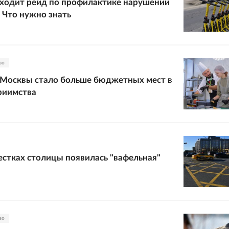
ходит рейд по профилактике нарушений
. Что нужно знать
во
 Москвы стало больше бюджетных мест в
риимства
естках столицы появилась "вафельная"
во