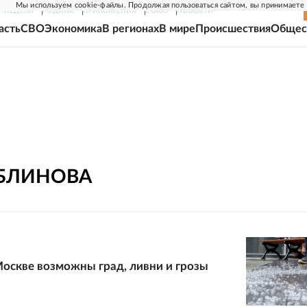
Мы используем cookie-файлы. Продолжая пользоваться сайтом, вы принимаете
Г-НЕДЕЛЯ
РОДИНА
ПРИЛОЖЕНИЯ
СОЮЗ
НОВОСТИ
асть
СВО
Экономика
В регионах
В мире
Происшествия
Общес
БЛИНОВА
Москве возможны град, ливни и грозы