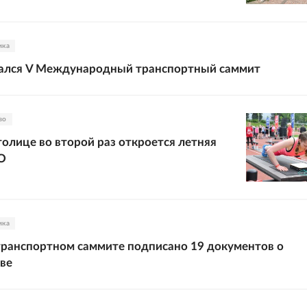
ика
чался V Международный транспортный саммит
во
столице во второй раз откроется летняя
О
ика
транспортном саммите подписано 19 документов о
ве