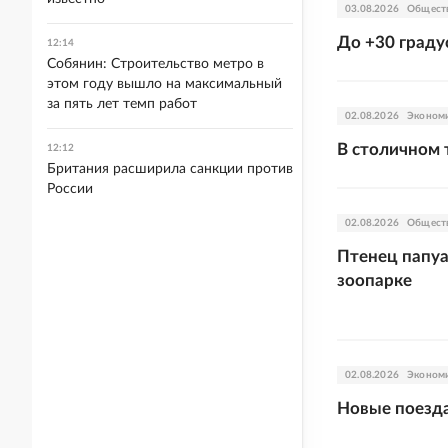
03.08.2026
Общест
До +30 граду
12:14
Собянин: Строительство метро в
этом году вышло на максимальный
за пять лет темп работ
02.08.2026
Эконом
В столичном 
12:12
Британия расширила санкции против
России
02.08.2026
Общест
Птенец папуа
зоопарке
02.08.2026
Эконом
Новые поезд