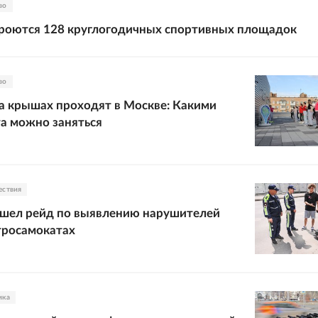
во
кроются 128 круглогодичных спортивных площадок
во
а крышах проходят в Москве: Какими
а можно заняться
ествия
ошел рейд по выявлению нарушителей
тросамокатах
ика