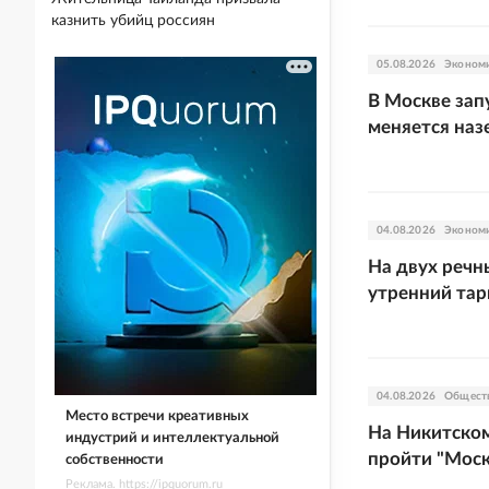
казнить убийц россиян
05.08.2026
Эконом
В Москве зап
меняется наз
04.08.2026
Эконом
На двух реч
утренний та
04.08.2026
Общест
Место встречи креативных
На Никитском
индустрий и интеллектуальной
пройти "Моск
собственности
Реклама. https://ipquorum.ru