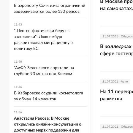
В Москве про
В аэропорту Сочи из-за ограничений
на самокатах
задерживаются более 130 рейсов
11:43
"Шенген фактически берут в
заложники": Люксембург
21.07.2026
Общест
раскритиковал миграционную
В колледжах
политику ЕС
сфере гостеп
11:40
"АиФ": Зеленского спрятали на
глубине 93 метра под Киевом
21.07.2026
Авто
11:36
На 11 перекр
В Хабаровске осудили косметолога
разметка
за обман 14 клиенток
11:36
Анастасия Ракова: В Москве
открылись онлайн-консультации о
21.07.2026
Общест
доступных мерах поддержки для