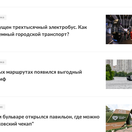
ика
ущен трехтысячный электробус. Как
емный городской транспорт?
ика
ных маршрутах появился выгодный
риф
во
 бульваре открылся павильон, где можно
овский чекап"