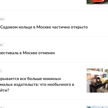
ика
Садовом кольце в Москве частично открыто
во
естиваль в Москве отменен
а
крывается все больше книжных
 малых издательств: что необычного в
айти?