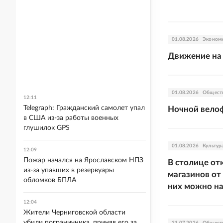
01.08.2026
Эконом
Движение на 
01.08.2026
Общест
12:11
Telegraph: Гражданский самолет упал
Ночной велоф
в США из-за работы военных
глушилок GPS
01.08.2026
Культур
12:09
Пожар начался на Ярославском НПЗ
В столице от
из-за упавших в резервуары
магазинов от
обломков БПЛА
них можно н
12:04
Жители Черниговской области
убили пограничника, приняв его за