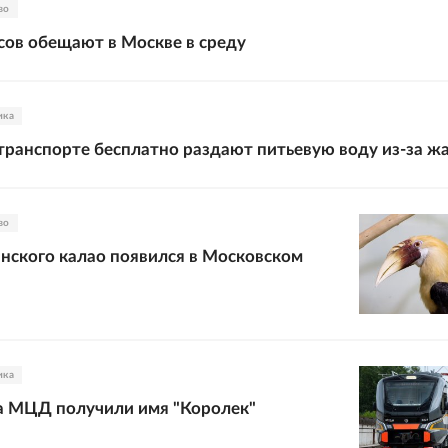
во
сов обещают в Москве в среду
ика
транспорте бесплатно раздают питьевую воду из-за ж
во
нского калао появился в Московском
ика
а МЦД получили имя "Королек"