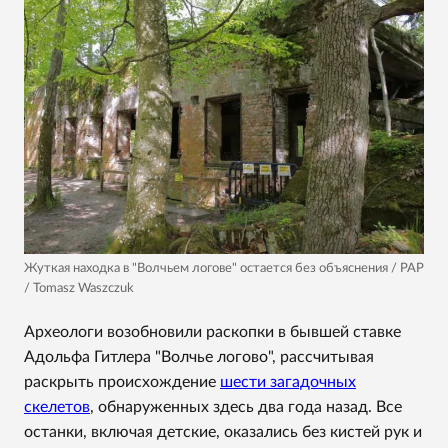
Жуткая находка в "Волчьем логове" остается без объяснения / PAP
/ Tomasz Waszczuk
Археологи возобновили раскопки в бывшей ставке
Адольфа Гитлера "Волчье логово", рассчитывая
раскрыть происхождение
шести загадочных
скелетов
, обнаруженных здесь два года назад. Все
останки, включая детские, оказались без кистей рук и