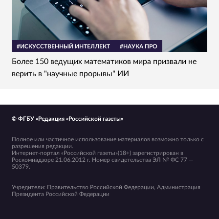
#ИСКУССТВЕННЫЙ ИНТЕЛЛЕКТ
#НАУКА ПРО
Более 150 ведущих математиков мира призвали не
верить в "научные прорывы" ИИ
© ФГБУ «Редакция «Российской газеты»
Полное или частичное использование материалов возможно только с
разрешения редакции.
Интернет-портал «Российской газеты»(18+) зарегистрирован в
Роскомнадзоре 21.06.2012 г. Номер свидетельства ЭЛ № ФС 77 —
50379.
Учредители: Правительство Российской Федерации, Администрация
Президента Российской Федерации