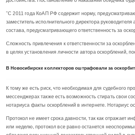
достоинства. Постановление о наказании обидчика буде
"С 2011 года КоАП РФ содержит норму, предусматриваю
заместитель исполнительного директора руководителя 
состава, предусматривающего ответственность за оско
Сложность привлечения к ответственности за оскорблен
в целях установления личности автора оскорблений, п
В Новосибирске коллекторов оштрафовали за оскорби
К тому же есть риск, что необходимая для судебного п
мессенджерах также есть возможность стирать свои со
нотариуса факты оскорблений в интернете. Нотариус осм
Протокол не имеет срока давности, так как отражает и
или неделю, протокол все равно останется неоспоримы