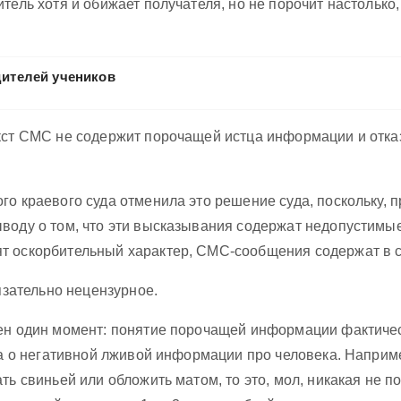
тель хотя и обижает получателя, но не порочит настолько,
дителей учеников
кст СМС не содержит порочащей истца информации и отказ
го краевого суда отменила это решение суда, поскольку
ыводу о том, что эти высказывания содержат недопустимы
т оскорбительный характер, СМС-сообщения содержат в с
язательно нецензурное.
ен один момент: понятие порочащей информации фактичес
ла о негативной лживой информации про человека. Например
ть свиньей или обложить матом, то это, мол, никакая не 