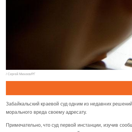
/ Сергей Михеев/РГ
Забайкальский краевой суд одним из недавних решений
морального вреда своему адресату.
Примечательно, что суд первой инстанции, изучив сооб