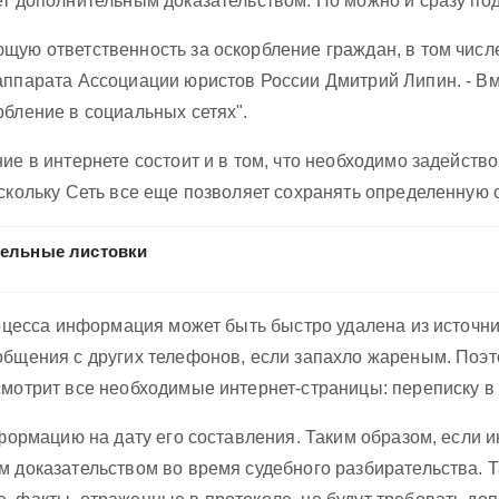
т дополнительным доказательством. Но можно и сразу пода
щую ответственность за оскорбление граждан, в том числ
аппарата Ассоциации юристов России Дмитрий Липин. - Вм
рбление в социальных сетях".
ие в интернете состоит и в том, что необходимо задейств
оскольку Сеть все еще позволяет сохранять определенную 
тельные листовки
роцесса информация может быть быстро удалена из источни
общения с других телефонов, если запахло жареным. Поэт
отрит все необходимые интернет-страницы: переписку в эл
нформацию на дату его составления. Таким образом, если и
м доказательством во время судебного разбирательства. 