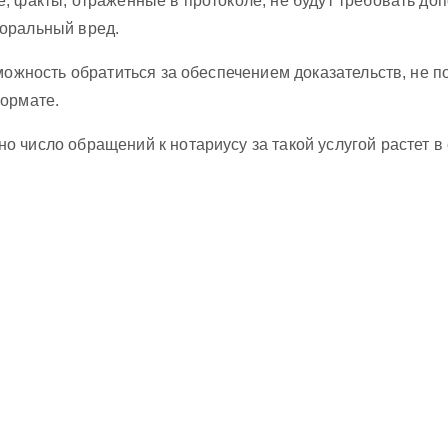
, факты, отраженные в протоколе, не будут требовать до
оральный вред.
можность обратиться за обеспечением доказательств, не п
формате.
 число обращений к нотариусу за такой услугой растет в 