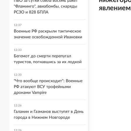
нижегоро
ПВО за сутки сбила восемь ракет
"Фламинго", авиабомбы, снаряды
явлением
РСЗО и 828 БПЛА
12:37
Военные РФ раскрыли тактическое
значение освобожденной Ивановки
12:33
Бегемот до смерти перепугал
туристов, погнавшись за их лодкой
12:30
"Что вообще происходит": Военные
РФ атакуют ВСУ трофейными
дронами Vampire
12:26
Галанин и Газманов выступят в День
города в Нижнем Новгороде
12:26