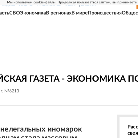
Мы используем cookie-файлы. Продолжая пользоваться сайтом, вы принимаете
Г-НЕДЕЛЯ
РОДИНА
ПРИЛОЖЕНИЯ
СОЮЗ
НОВОСТИ
асть
СВО
Экономика
В регионах
В мире
Происшествия
Общес
ЙСКАЯ ГАЗЕТА - ЭКОНОМИКА 
 г. №6213
Рас
нелегальных иномарок
све