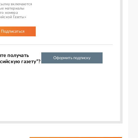
сылку включаются
ые материалы
го номера
ийской Газеты»
Подписаться
ите получать
Оформить подписку
сийскую газету”?