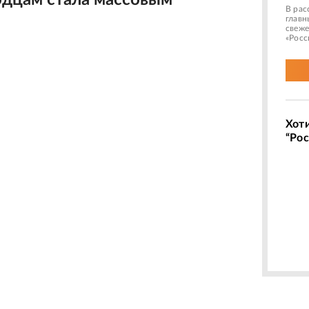
дцам стала массовым
В рас
главн
свеже
«Росс
Хот
“Рос