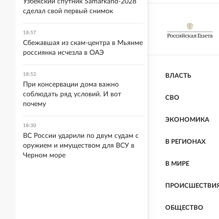
Узбекский спутник Samarkand-2028
сделал свой первый снимок
18:57
Сбежавшая из скам-центра в Мьянме
россиянка исчезла в ОАЭ
18:52
ВЛАСТЬ
При консервации дома важно
соблюдать ряд условий. И вот
СВО
почему
ЭКОНОМИКА
18:30
ВС России ударили по двум судам с
В РЕГИОНАХ
оружием и имуществом для ВСУ в
Черном море
В МИРЕ
ПРОИСШЕСТВИ
ОБЩЕСТВО