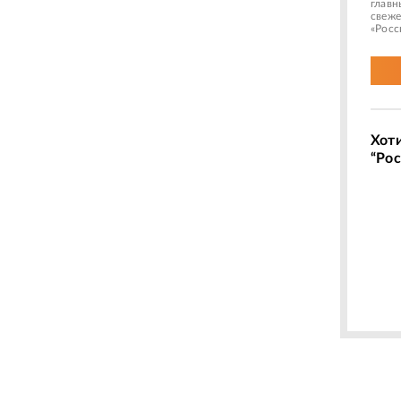
главн
свеже
«Росс
Хот
“Рос