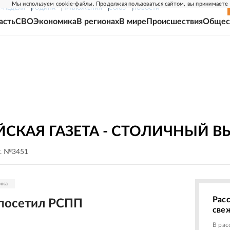
Мы используем cookie-файлы. Продолжая пользоваться сайтом, вы принимаете
Г-НЕДЕЛЯ
РОДИНА
ПРИЛОЖЕНИЯ
СОЮЗ
НОВОСТИ
асть
СВО
Экономика
В регионах
В мире
Происшествия
Общес
СКАЯ ГАЗЕТА - СТОЛИЧНЫЙ В
г. №3451
ика
Рас
посетил РСПП
све
В рас