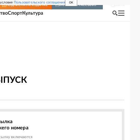
 условия
Пользовательского соглашения
OK
Войти
ПОДПИСКА
НА ИЗДАНИЕ
ВКЛЮЧИТЬ РАССЫЛКУ
тво
Спорт
Культура
ЫПУСК
сылка
жего номера
сылку включаются