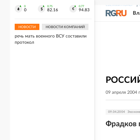
выручку от экспорта растворимого
СВЕЖИЙ НОМЕР
Р
0
0.75
0.77
кофе
0
82.16
94.83
Вл
20:22
НОВОСТИ
НОВОСТИ КОМПАНИЙ
На избитую на Украине за русскую
речь мать военного ВСУ составили
протокол
РОССИЙ
09 апреля 2004 
09.04.2004
Эконом
Фрадков 