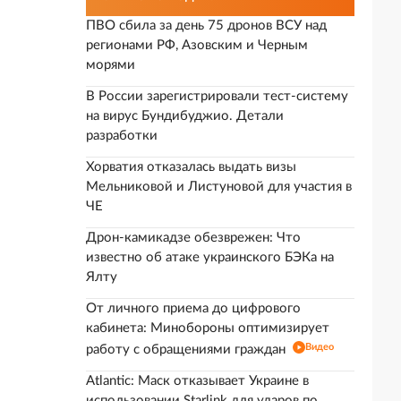
ПВО сбила за день 75 дронов ВСУ над
регионами РФ, Азовским и Черным
морями
В России зарегистрировали тест-систему
на вирус Бундибуджио. Детали
разработки
Хорватия отказалась выдать визы
Мельниковой и Листуновой для участия в
ЧЕ
Дрон-камикадзе обезврежен: Что
известно об атаке украинского БЭКа на
Ялту
От личного приема до цифрового
кабинета: Минобороны оптимизирует
Видео
работу с обращениями граждан
Atlantic: Маск отказывает Украине в
использовании Starlink для ударов по