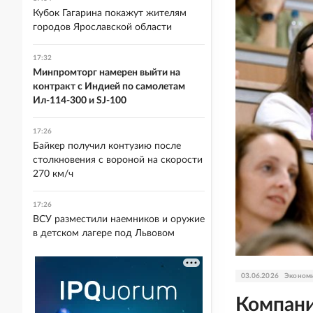
Кубок Гагарина покажут жителям
городов Ярославской области
17:32
Минпромторг намерен выйти на
контракт с Индией по самолетам
Ил-114-300 и SJ-100
17:26
Байкер получил контузию после
столкновения с вороной на скорости
270 км/ч
17:26
ВСУ разместили наемников и оружие
в детском лагере под Львовом
03.06.2026
Эконом
Компани