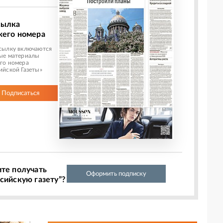
сылка
жего номера
сылку включаются
ые материалы
го номера
ийской Газеты»
Подписаться
ите получать
Оформить подписку
сийскую газету”?