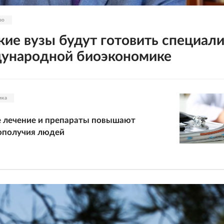
во
кие вузы будут готовить специал
ународной биоэкономике
ика
е лечение и препараты повышают
ополучия людей