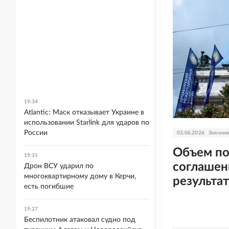
19:34
Atlantic: Маск отказывает Украине в
использовании Starlink для ударов по
России
03.06.2026
Эконом
Объем п
19:31
соглашен
Дрон ВСУ ударил по
многоквартирному дому в Керчи,
результа
есть погибшие
19:27
Беспилотник атаковал судно под