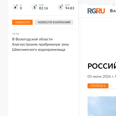
снесут 50 аварийных домов
СВЕЖИЙ НОМЕР
Р
0
0.75
0.77
0
82.16
94.83
Вл
19:41
Сбор тепличных овощей в России к 4
августа вырос до более 1 млн тонн
НОВОСТИ
НОВОСТИ КОМПАНИЙ
19:34
В Вологодской области
благоустроили прибрежную зону
Шекснинского водохранилища
РОССИЙ
03 июня 2026 г.
ПОЛОСА
1