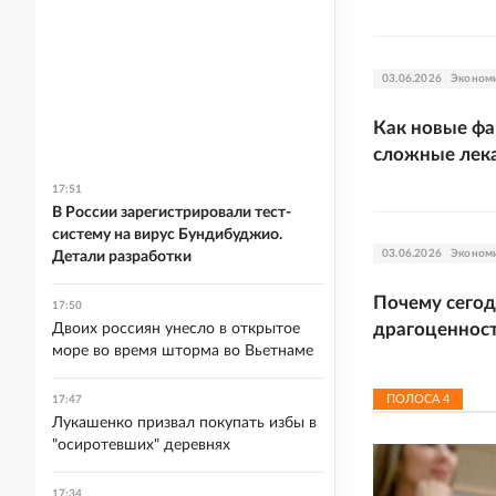
03.06.2026
Эконом
Как новые фа
сложные лек
17:51
В России зарегистрировали тест-
систему на вирус Бундибуджио.
03.06.2026
Эконом
Детали разработки
Почему сегод
17:50
драгоценнос
Двоих россиян унесло в открытое
море во время шторма во Вьетнаме
ПОЛОСА
4
17:47
Лукашенко призвал покупать избы в
"осиротевших" деревнях
17:34