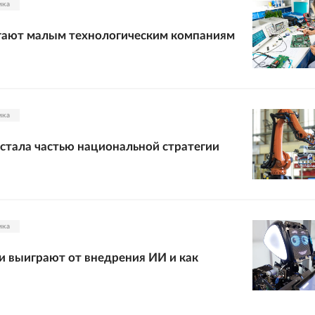
ика
гают малым технологическим компаниям
ика
стала частью национальной стратегии
ика
и выиграют от внедрения ИИ и как