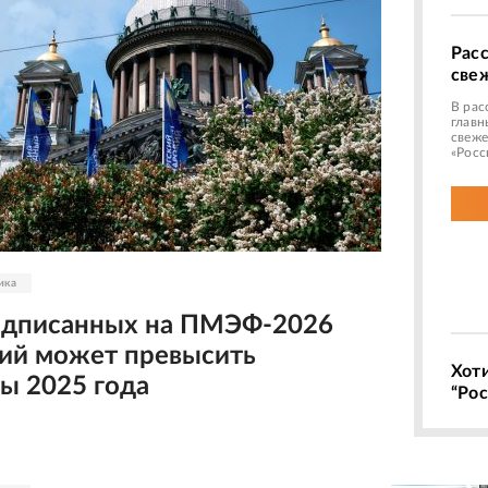
Рас
све
В рас
главн
свеже
«Росс
ика
одписанных на ПМЭФ-2026
ий может превысить
Хот
ты 2025 года
“Рос