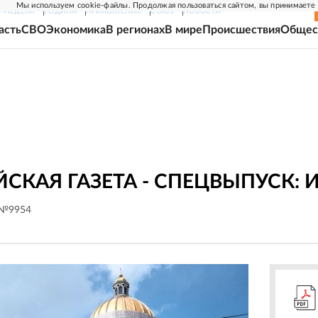
Мы используем cookie-файлы. Продолжая пользоваться сайтом, вы принимаете
Г-НЕДЕЛЯ
РОДИНА
ПРИЛОЖЕНИЯ
СОЮЗ
НОВОСТИ
асть
СВО
Экономика
В регионах
В мире
Происшествия
Общес
СКАЯ ГАЗЕТА - СПЕЦВЫПУСК:
 №9954