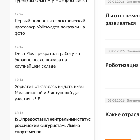
турецким флагом у Новороссийска
03.06.2026
Эконом
19:26
Льготы помо
Первый полностью электрический
развиваться
кроссовер Volkswagen показали на
фото
19:16
03.06.2026
Эконом
Delta Plus прекратила работу на
Украине после пожара на
Роботизация 
крупнейшем складе
19:13
Хорватия отказалась выдать визы
Мельниковой и Листуновой для
участия в ЧЕ
03.06.2026
Эконом
19:13
Какие отрасл
ISU предоставил нейтральный статус
российским фигуристам. Имена
спортсменов