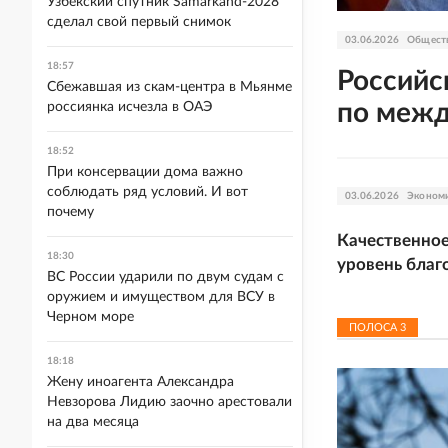
Узбекский спутник Samarkand-2028
сделал свой первый снимок
03.06.2026
Общест
18:57
Российс
Сбежавшая из скам-центра в Мьянме
по межд
россиянка исчезла в ОАЭ
18:52
При консервации дома важно
соблюдать ряд условий. И вот
03.06.2026
Эконом
почему
Качественно
18:30
уровень благ
ВС России ударили по двум судам с
оружием и имуществом для ВСУ в
Черном море
ПОЛОСА
3
18:18
Жену иноагента Александра
Невзорова Лидию заочно арестовали
на два месяца