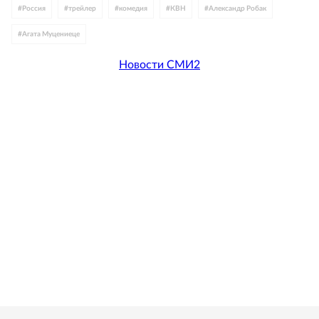
#
Россия
#
трейлер
#
комедия
#
КВН
#
Александр Робак
#
Агата Муцениеце
Новости СМИ2