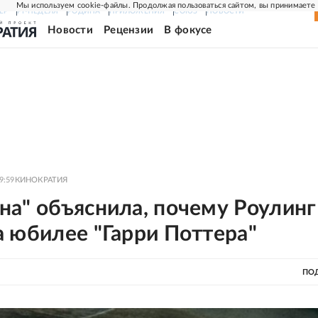
Мы используем cookie-файлы. Продолжая пользоваться сайтом, вы принимаете
ЕР
РГ-НЕДЕЛЯ
РОДИНА
ПРИЛОЖЕНИЯ
СОЮЗ
НОВОСТИ
Новости
Рецензии
В фокусе
9:59
КИНОКРАТИЯ
а" объяснила, почему Роулинг
а юбилее "Гарри Поттера"
ПО