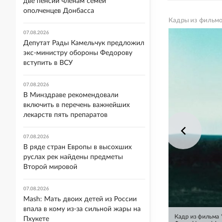
две пенсии членам семей
ополченцев Донбасса
Кадры из фильмо
07.08.2026
Депутат Рады Камельчук предложил
экс-министру обороны Федорову
вступить в ВСУ
07.08.2026
В Минздраве рекомендовали
включить в перечень важнейших
лекарств пять препаратов
07.08.2026
В ряде стран Европы в высохших
руслах рек найдены предметы
Второй мировой
07.08.2026
Mash: Мать двоих детей из России
впала в кому из-за сильной жары на
Кадр из фильма "
Пхукете