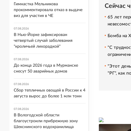
Гимнастка Мельникова
Сейчас 
прокомментировала отказ в выдаче
виз для участия в ЧЕ
65 лет пер
невесомос
07.08.2026
В Нью-Йорке зафиксирован
Бомба на 
четвертый случай заболевания
"кроличьей лихорадкой"
"С труднос
ограничени
07.08.2026
До конца 2026 года в Мурманске
"Этот день
снесут 50 аварийных домов
"РГ", как 
07.08.2026
Сбор тепличных овощей в России к 4
августа вырос до более 1 млн тонн
07.08.2026
В Вологодской области
благоустроили прибрежную зону
Шекснинского водохранилища