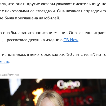
ала, что она и другие актеры уважают писательницу, н
е с некоторыми ее взглядами. Она назвала неправдой т
не была приглашена на юбилей.
то она была занята написанием книг. Она все еще играе
, - рассказала девушка изданию
GB New
.
ати, появилась в некоторых кадрах "20 лет спустя", но 
емках
.
жоан Роулинг