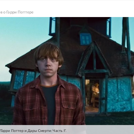
в о Гарри Поттере
Гарри Поттер и Дары Смерти: Часть I".