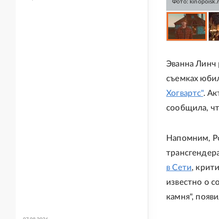
Фото: kinopoisk.
Эванна Линч 
съемках юби
Хогвартс"
. А
сообщила, чт
Напомним, Ро
трансгендера
в Сети
, кри
известно о с
камня", появ