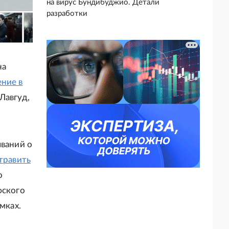
на вирус Бундибуджио. Детали
разработки
на
ение в
Лавгуд,
ываний о
травить
о
фского
мках.