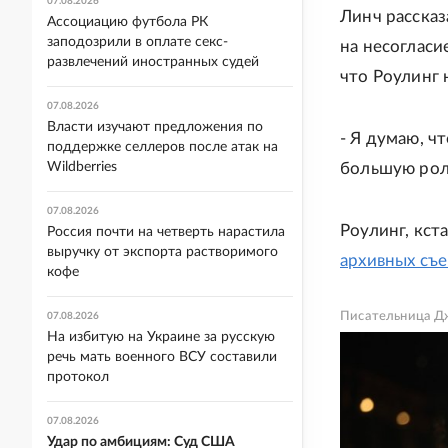
07.08.2026
Линч рассказ
Ассоциацию футбола РК
заподозрили в оплате секс-
на несогласи
развлечений иностранных судей
что Роулинг 
07.08.2026
Власти изучают предложения по
- Я думаю, ч
поддержке селлеров после атак на
большую роль
Wildberries
07.08.2026
Роулинг, кст
Россия почти на четверть нарастила
выручку от экспорта растворимого
архивных съ
кофе
Писательница Д
07.08.2026
На избитую на Украине за русскую
речь мать военного ВСУ составили
протокол
07.08.2026
Удар по амбициям: Суд США