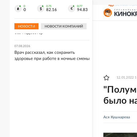
борьбе
СВЕЖИЙ НОМ
0
0.75
0.77
0
82.16
94.83
07.08.2026
Украинский врач предупредила, что
киевские больницы могут остаться
НОВОСТИ
НОВОСТИ КОМПАНИЙ
без медсестер
07.08.2026
Врач рассказал, как сохранить
здоровье при работе в ночные смены
12.01.2022 1
"Полумн
было н
Ася Кушнарева