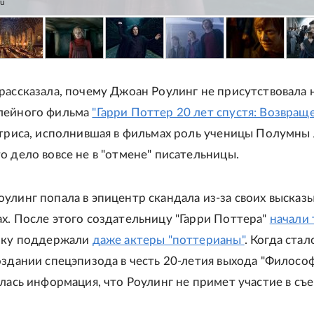
ru
рассказала, почему Джоан Роулинг не присутствовала 
лейного фильма
"Гарри Поттер 20 лет спустя: Возвращ
ктриса, исполнившая в фильмах роль ученицы Полумны 
о дело вовсе не в "отмене" писательницы.
улинг попала в эпицентр скандала из-за своих высказ
х. После этого создательницу "Гарри Поттера"
начали 
тику поддержали
даже актеры "поттерианы"
. Когда стал
оздании спецэпизода в честь 20-летия выхода "Филосо
илась информация, что Роулинг не примет участие в съе