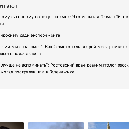
читают
вому суточному полету в космос: Что испытал Герман Титов 
ти
Хиросиму ради эксперимента
тями мы справимся": Как Севастополь второй месяц живет с
ями в подаче света
 лучше не вспоминать": Ростовский врач-реаниматолог расск
помогал пострадавшим в Геленджике