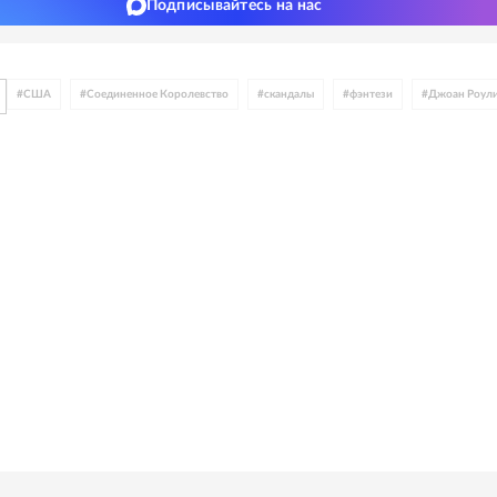
Подписывайтесь на нас
#
США
#
Соединенное Королевство
#
скандалы
#
фэнтези
#
Джоан Роул