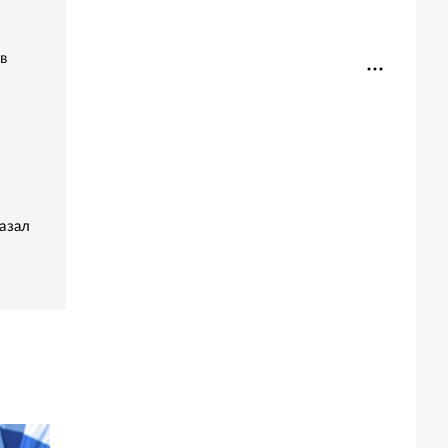
в
азал