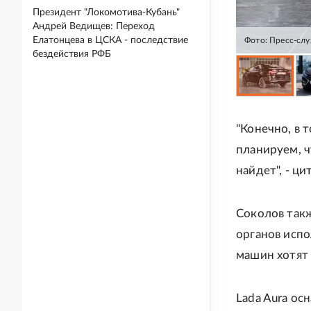
Президент "Локомотива-Кубань"
Андрей Ведищев: Переход
Елатонцева в ЦСКА - последствие
Фото: Пресс-сл
бездействия РФБ
"Конечно, в 
планируем, ч
найдет", - ц
Соколов такж
органов исп
машин хотят 
Lada Aura ос