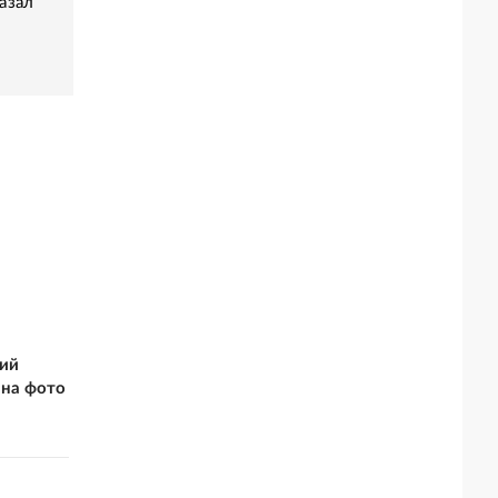
азал
кий
 на фото