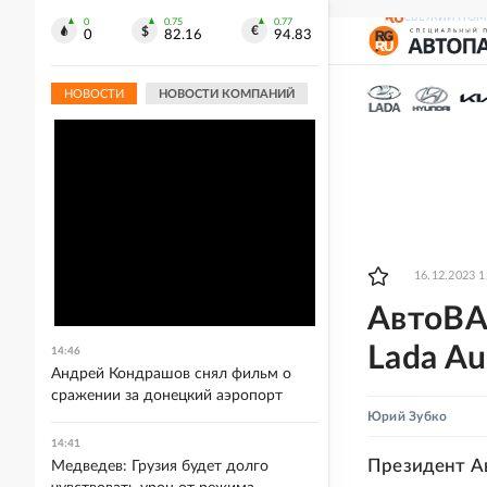
СВЕЖИЙ НОМ
0
0.75
0.77
0
82.16
94.83
НОВОСТИ
НОВОСТИ КОМПАНИЙ
16.12.2023 1
АвтоВА
Lada A
14:46
Андрей Кондрашов снял фильм о
сражении за донецкий аэропорт
Юрий Зубко
14:41
Президент Ав
Медведев: Грузия будет долго