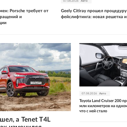
07.08.2026
Авто
ен: Porsche требует от
Geely Citiray прошел процедуру
кращений и
фейслифтинга: новая решетка 
ции
07.08.2026
Авто
Toyota Land Cruiser 200 п
млн километров на одно
что с ней стало
ушел, а Tenet T4L