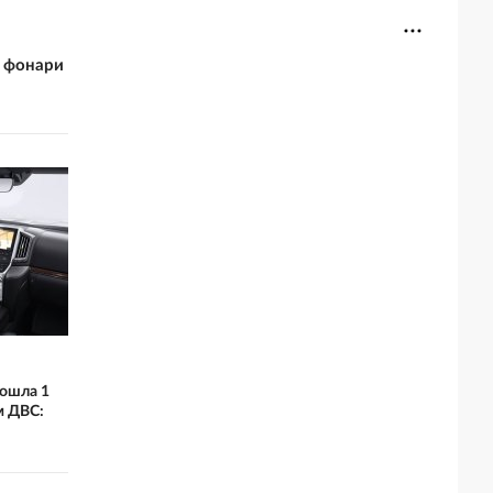
и фонари
рошла 1
м ДВС: