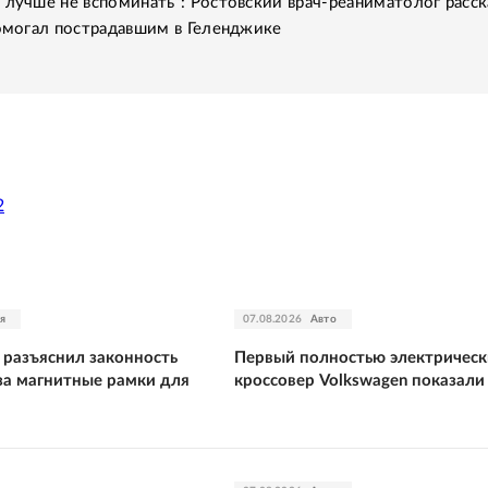
 лучше не вспоминать": Ростовский врач-реаниматолог расск
помогал пострадавшим в Геленджике
2
я
07.08.2026
Авто
 разъяснил законность
Первый полностью электричес
за магнитные рамки для
кроссовер Volkswagen показали