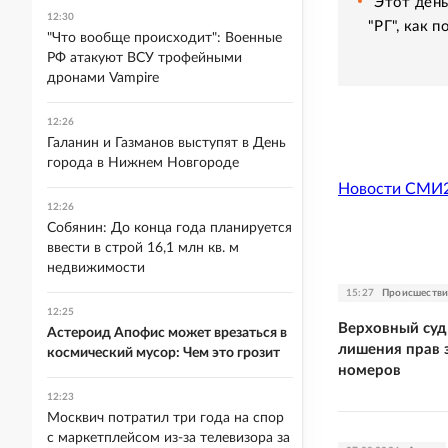
"Этот день
12:30
"РГ", как 
"Что вообще происходит": Военные
РФ атакуют ВСУ трофейными
дронами Vampire
12:26
Галанин и Газманов выступят в День
города в Нижнем Новгороде
Новости СМИ
12:26
Собянин: До конца года планируется
ввести в строй 16,1 млн кв. м
недвижимости
15:27
Происшестви
12:25
Верховный суд
Астероид Апофис может врезаться в
лишения прав 
космический мусор: Чем это грозит
номеров
12:23
Москвич потратил три года на спор
с маркетплейсом из-за телевизора за