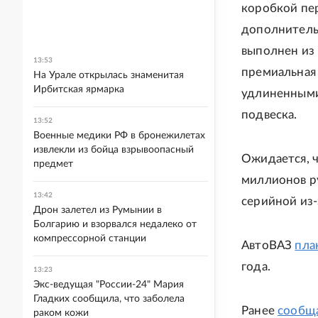
коробкой пе
дополнитель
выполнен из 
13:53
премиальная 
На Урале открылась знаменитая
Ирбитская ярмарка
удлиненными
подвеска.
13:52
Военные медики РФ в бронежилетах
извлекли из бойца взрывоопасный
Ожидается, ч
предмет
миллионов ру
13:42
серийной из-
Дрон залетел из Румынии в
Болгарию и взорвался недалеко от
компрессорной станции
АвтоВАЗ
пла
года.
13:23
Экс-ведущая "России-24" Мария
Гладких сообщила, что заболела
Ранее
сообщ
раком кожи