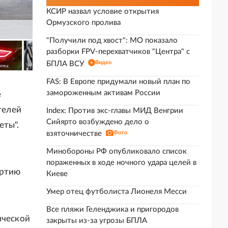
КСИР назвал условие открытия
Ормузского пролива
"Получили под хвост": МО показало
разборки FPV-перехватчиков "Центра" с
Видео
БПЛА ВСУ
FAS: В Европе придумали новый план по
замороженным активам России
е
телей
Index: Против экс-главы МИД Венгрии
Сийярто возбуждено дело о
еты".
взяточничестве
Фото
Минобороны РФ опубликовало список
пораженных в ходе ночного удара целей в
артию
Киеве
Умер отец футболиста Лионеля Месси
Все пляжи Геленджика и пригородов
ической
закрыты из-за угрозы БПЛА