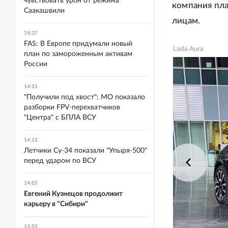
чувствовать урон от режима
компания пла
Саакашвили
лицам.
14:37
FAS: В Европе придумали новый
Lada Aura
план по замороженным активам
России
14:31
"Получили под хвост": МО показало
разборки FPV-перехватчиков
"Центра" с БПЛА ВСУ
14:12
Летчики Су-34 показали "Упыря-500"
перед ударом по ВСУ
14:05
Евгений Кузнецов продолжит
карьеру в "Сибири"
13:55