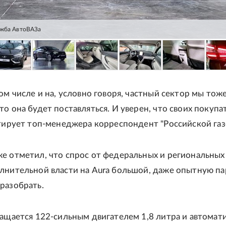
ужба АвтоВАЗа
том числе и на, условно говоря, частный сектор мы тож
то она будет поставляться. И уверен, что своих покупа
итирует топ-менеджера корреспондент "Российской газ
е отметил, что спрос от федеральных и региональных
олнительной власти на Aura большой, даже опытную п
разобрать.
нащается 122-сильным двигателем 1,8 литра и автомат