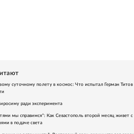
читают
вому суточному полету в космос: Что испытал Герман Титов 
ти
Хиросиму ради эксперимента
тями мы справимся": Как Севастополь второй месяц живет с
ями в подаче света