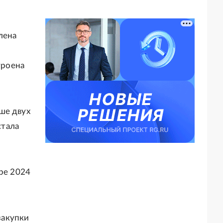
лена
троена
ше двух
стала
бре 2024
закупки