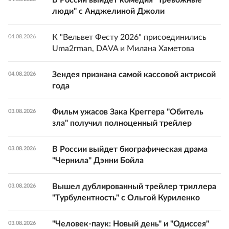
люди" с Анджелиной Джоли
К "Вельвет Фесту 2026" присоединились
04.08.2026
Uma2rman, DAVA и Милана Хаметова
Зендея признана самой кассовой актрисой
04.08.2026
года
Фильм ужасов Зака Креггера "Обитель
03.08.2026
зла" получил полноценный трейлер
В России выйдет биографическая драма
03.08.2026
"Чернила" Дэнни Бойла
Вышел дублированный трейлер триллера
03.08.2026
"Турбулентность" с Ольгой Куриленко
"Человек-паук: Новый день" и "Одиссея"
03.08.2026