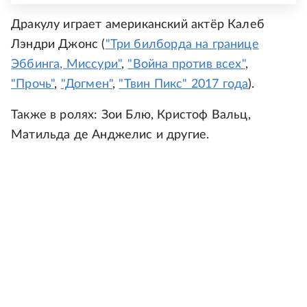
Дракулу играет американский актёр Калеб
Лэндри Джонс (
"Три билборда на границе
Эббинга, Миссури"
,
"Война против всех"
,
"Прочь"
,
"Догмен"
,
"Твин Пикс" 2017 года
).
Также в ролях: Зои Блю, Кристоф Вальц,
Матильда де Анджелис и другие.