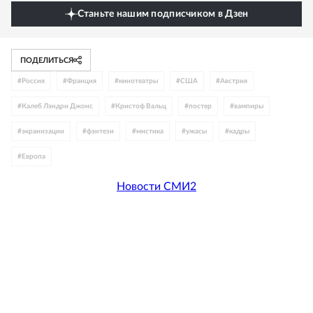
Станьте нашим подписчиком в Дзен
ПОДЕЛИТЬСЯ
#
Россия
#
Франция
#
кинотеатры
#
США
#
Австрия
#
Калеб Лэндри Джонс
#
Кристоф Вальц
#
постер
#
вампиры
#
экранизации
#
фэнтези
#
мистика
#
ужасы
#
кадры
#
Европа
Новости СМИ2