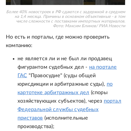
Более 40% новостроек в РФ сдаются с задержкой в среднем
на 1,4 месяца. Причины в основном объективные - в том
числе сложности с поставками импортных материалов.
Фото: Максим Блинов/ РИА Новости
Но есть и порталы, где можно проверить
компанию:
не является ли и не был ли продавец
фигурантом судебных дел -
на портале
ГАС
"Правосудие" (суды общей
юрисдикции и арбитражные суды),
по
картотеке арбитражных дел
(споры
хозяйствующих субъектов), через
портал
Федеральной службы судебных
приставов
(исполнительные
производства);