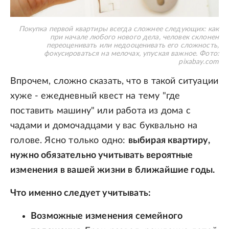
Покупка первой квартиры всегда сложнее следующих: как
при начале любого нового дела, человек склонен
переоценивать или недооценивать его сложность,
фокусироваться на мелочах, упуская важное.
Фото:
pixabay.com
Впрочем, сложно сказать, что в такой ситуации
хуже - ежедневный квест на тему "где
поставить машину" или работа из дома с
чадами и домочадцами у вас буквально на
голове. Ясно только одно:
выбирая квартиру,
нужно обязательно учитывать вероятные
изменения в вашей жизни в ближайшие годы.
Что именно следует учитывать:
Возможные изменения семейного