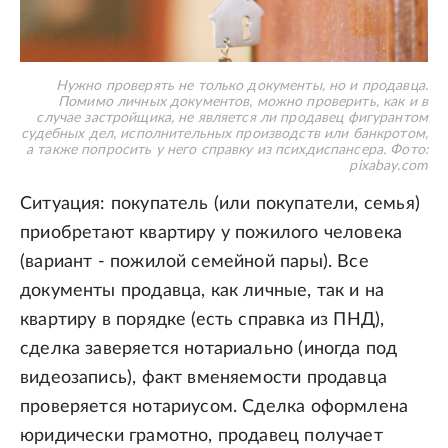
Нужно проверять не только документы, но и продавца.
Помимо личных документов, можно проверить, как и в
случае застройщика, не является ли продавец фигурантом
судебных дел, исполнительных производств или банкротом,
а также попросить у него справку из психдиспансера.
Фото:
pixabay.com
Ситуация: покупатель (или покупатели, семья)
приобретают квартиру у пожилого человека
(вариант - пожилой семейной пары). Все
документы продавца, как личные, так и на
квартиру в порядке (есть справка из ПНД),
сделка заверяется нотариально (иногда под
видеозапись), факт вменяемости продавца
проверяется нотариусом. Сделка оформлена
юридически грамотно, продавец получает