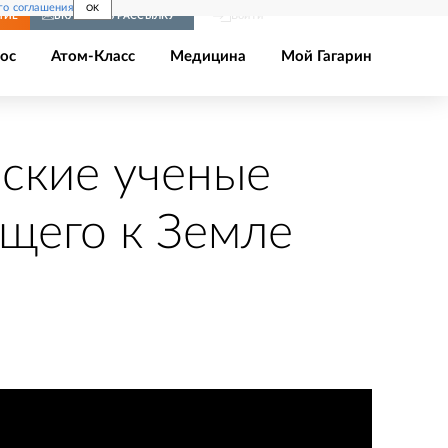
го соглашения
OK
Войти
НИЕ
ВКЛЮЧИТЬ РАССЫЛКУ
ос
Атом-Класс
Медицина
Мой Гагарин
йские ученые
ящего к Земле