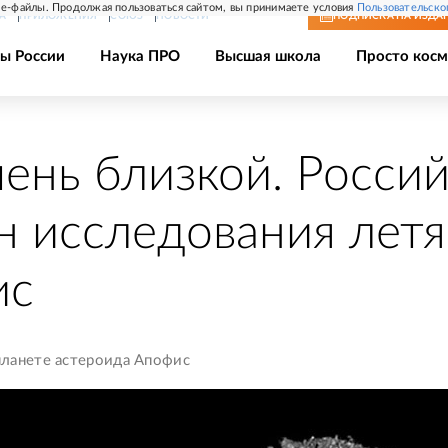
e-файлы. Продолжая пользоваться сайтом, вы принимаете условия
Пользовательско
А
ПРИЛОЖЕНИЯ
СОЮЗ
НОВОСТИ
ПОДПИСКА
НА ИЗДА
ы России
Наука ПРО
Высшая школа
Просто косм
чень близкой. Росси
н исследования лет
ис
планете астероида Апофис