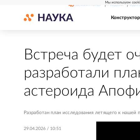
Мы используем cooki
СВЕЖИЙ НОМЕР
РГ-НЕДЕЛЯ
РОДИН
Конструктор
Встреча будет о
разработали пла
астероида Апоф
Разработан план исследования летящего к нашей 
29.04.2026
/
10:51