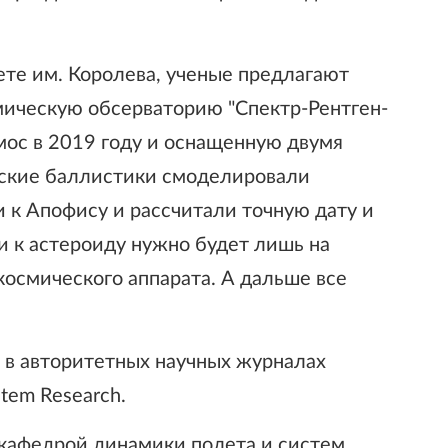
ете им. Королева, ученые предлагают
мическую обсерваторию "Спектр-Рентген-
смос в 2019 году и оснащенную двумя
еские баллистики смоделировали
 к Апофису и рассчитали точную дату и
и к астероиду нужно будет лишь на
космического аппарата. А дальше все
 в авторитетных научных журналах
tem Research.
авкафедрой динамики полета и систем